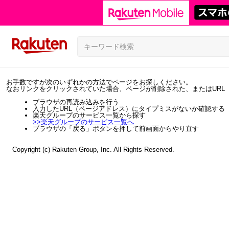
お手数ですが次のいずれかの方法でページをお探しください。
なおリンクをクリックされていた場合、ページが削除された、またはURL
ブラウザの再読み込みを行う
入力したURL（ページアドレス）にタイプミスがないか確認する
楽天グループのサービス一覧から探す
>>
楽天グループのサービス一覧へ
ブラウザの「戻る」ボタンを押して前画面からやり直す
Copyright (c) Rakuten Group, Inc. All Rights Reserved.