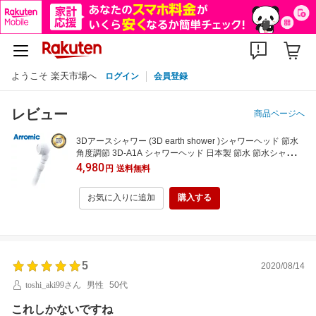
ようこそ 楽天市場へ
ログイン
会員登録
レビュー
商品ページへ
3Dアースシャワー (3D earth shower )シャワーヘッド 節水
角度調節 3D-A1A シャワーヘッド 日本製 節水 節水シャワー
アラミック Arromic 【送料無料】
4,980
円
送料無料
お気に入りに追加
購入する
5
2020/08/14
toshi_aki99さん
男性
50代
これしかないですね