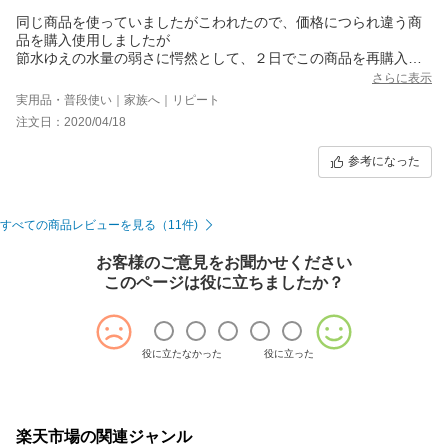
同じ商品を使っていましたがこわれたので、価格につられ違う商
品を購入使用しましたが
節水ゆえの水量の弱さに愕然として、２日でこの商品を再購入し
ました
さらに表示
3Dアースシャワーなぜに節水しながこの水量感！！最高です
実用品・普段使い｜家族へ｜リピート
注文日：2020/04/18
参考になった
すべての商品レビューを見る（11件)
お客様のご意見をお聞かせください
このページは役に立ちましたか？
役に立たなかった
役に立った
楽天市場の関連ジャンル