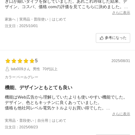
ぎ口が細いタイプを探していました。あれこれ吟味した結果、デ
ザイン、コスパ、価格.comの評価を見てこちらに決めました。
さらに表示
以前に使用していたタイプと比較して感じたデメリット↓
家族へ｜実用品・普段使い｜はじめて
・台座から本体がやや外れにくいので、持ち上がってしまいゴト
注文日：2025/10/01
ン！と落ちる。壊れないか不安。
・お湯の残量が蓋を開けて確認しないとわからない。
参考になった
・操作がわかりにくい。
デザインは◎、お湯が沸くのも早いしデザインも使い勝手も概ね
満足しています。
5
2025/08/31
tatu009さん
男性
70代以上
カラー:ペールグレー
機能、デザインともとても良い
機能はWeb広告から理解していたよりも使いやすい機能でした。
デザイン、色ともキッチンに良くあっていました。
価格も他社同レベル電気ケトルよりお買い得でした。
大変満足です。
さらに表示
実用品・普段使い｜自分用｜はじめて
注文日：2025/08/23