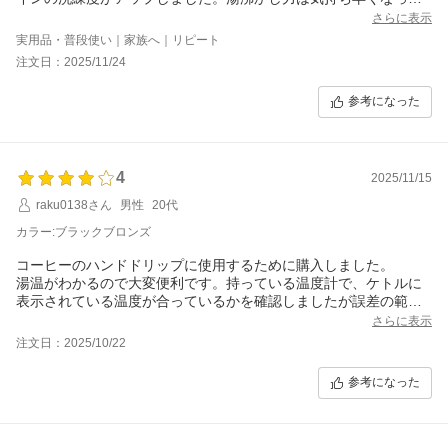
かな程度。温度調節機能は必須で、ドリップコーヒータイムの満
さらに表示
足度が上がりました。長持ちして欲しいと思います。良い品で
実用品・普段使い｜家族へ｜リピート
す。
注文日：2025/11/24
参考になった
4
2025/11/15
raku0138さん
男性
20代
カラー:ブラックブロンズ
コーヒーのハンドドリップに使用するために購入しました。
湯温がわかるので大変便利です。持っている温度計で、ケトルに
表示されている温度が合っているかを確認しましたが誤差の範囲
だったのである程度信用できる温度表示だと思います。
さらに表示
湯温を設定できますが、私は一度沸騰させたいので100度まで上げ
注文日：2025/10/22
てから、少し冷まして使っています。
参考になった