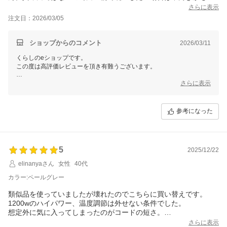
れません。大きさは思ったより小ぶりでコーヒーを入れるのには
さらに表示
使い易そうです。まだ実際に使っていないので使い勝手は追々投
注文日：2026/03/05
稿します。
ショップからのコメント
2026/03/11
くらしのeショップです。
この度は高評価レビューを頂き有難うございます。
ペールグレーの色味について詳細なご感想をお寄せいただき、参考にな
さらに表示
ります。「グレーというよりブルーがかった白」とのご意見は、新色を
検討される他のお客様にも非常に有益です。また、大きさやデザインに
ついてもご満足いただけたこと、大変嬉しく思います。ぜひ今後、実際
参考になった
にお使いいただいた際のご感想もお聞かせください。温度調節機能や保
温機能など、ご使用いただけると便利さを実感していただける点も多い
かと思います。
5
今後とも、くらしのeショップを宜しくお願い致します。
2025/12/22
elinanyaさん
女性
40代
カラー:ペールグレー
類似品を使っていましたが壊れたのでこちらに買い替えです。
1200wのハイパワー、温度調節は外せない条件でした。
想定外に気に入ってしまったのがコードの短さ。
無駄のないコードがゴチャつくこともなく見た目も気分もスッキ
さらに表示