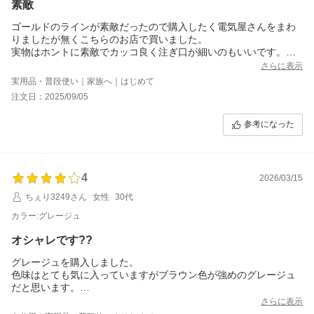
素敵
ゴールドのラインが素敵だったので購入したく電気屋さんをまわ
りましたが無くこちらのお店で買いました。
実物はホントに素敵でカッコ良く注ぎ口が細いのもいいです。
使うのが楽しみです。
さらに表示
実用品・普段使い｜家族へ｜はじめて
注文日：2025/09/05
参考になった
4
2026/03/15
ちぇり3249さん
女性
30代
カラー:グレージュ
オシャレです??
グレージュを購入しました。
色味はとても気に入っていますがブラウン色が強めのグレージュ
だと思います。
さらに表示
温度調節できるのがとても便利で冷ます必要なく水筒にも入れら