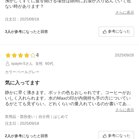
沸かしてすぐに蓋を開ける場合は隙間にお湯が入り込んでいて危
ない時があります？
さらに表示
注文日：2025/08/18
参考になった
3人
が参考になったと回答
4
2025/09/26
syaym-5さん
女性
60代
カラー:ペールグレー
気に入ってます
静かに早く沸きます。ポットの色もおしゃれです。コーヒーがお
いしく入れられます。水のMaxの印が内側持ち手の方についてい
るがとても見ずらい。どれくらいの量入れているのか書いてある
ともっと良い
さらに表示
実用品・普段使い｜自分用｜はじめて
注文日：2025/09/18
参考になった
2人
が参考になったと回答