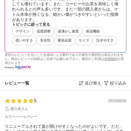
しても優れています。また、コーヒーやお茶を美味しく淹
れられるとの声も多いです。また一部の購入者からは、ケ
トル本体が熱くなる、細かい傷がつきやすいといった指摘
があります。
トピックに絞って見る
デザイン
温度調整
湯沸かし速度
保温機能
使いやすさ
安全性
素材品質
サイズ
注ぎやすさ
直近のレビューを元にした生成AIによる要約であり正確性や適切性は保証されませ
ん。商品レビューの内容はご自身でお確かめ下さい。要約のご利用は
利用規約
が適
用されます。
レビュー一覧
並び替え
絞り込み
5
2025/08/26
購入者さん
カラー:ペールグレー
リニューアルされて蓋が開けやすくなったのがよいです。ただ、