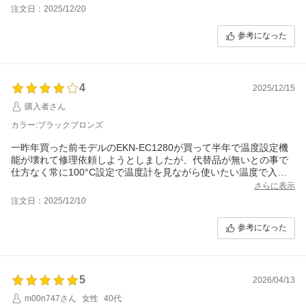
リ。
注文日：2025/12/20
操作盤はコンパクトで操作もしやすく、表示がとてもキレイで
す。
参考になった
カラーは迷いに迷ってペールグレー。
見ようよってはホワイトにもグレーにもパープルにも見える素敵
なカラーで大正解。
壊れてもまたコレを買うだろうなー
4
2025/12/15
購入者さん
カラー:ブラックブロンズ
一昨年買った前モデルのEKN-EC1280が買って半年で温度設定機
能が壊れて修理依頼しようとしましたが、代替品が無いとの事で
仕方なく常に100°C設定で温度計を見ながら使いたい温度で入り
切りしてました。使って丁度2年で今度は温度計が途中で上下する
さらに表示
謎の動きで遂にイカれてしまったので新たに新商品のこちらを購
注文日：2025/12/10
入しました。耐久性が少々不安ですが、値段が安いのでこんなも
んかと諦めてます。また、改良されたフタは確かに以前のモデル
参考になった
では硬くて開けづらかったのですが、今回シリコン使用になって
るので楽です。水量MAXを守らないと沸騰時お湯があふれ出すの
でご注意を!!
デザインがお洒落で注ぎやすいので期待を込めて星4つ！耐久性の
5
2026/04/13
評価は暫く使ってみてから追記します。
追記、お湯が沸いたサインで音が鳴るのですが、前のモデルみた
m00n747さん
女性
40代