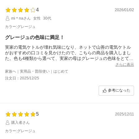
4
2026/01/02
mi＊naさん
女性
30代
カラー:グレージュ
グレージュの色味に満足！
実家の電気ケトルが壊れ気味になり、ネットで山善の電気ケトル
がおすすめの口コミを見かけたので、こちらの商品を購入しまし
た。色も4種類から選べて、実家の母はグレージュの色味をとても
気に入っていました。容量が今使っているケトルより若干少ない
さらに表示
ようですが、この新しいケトルを使っておいしいコーヒーを飲ん
家族へ｜実用品・普段使い｜はじめて
でもらえることを期待しています！
注文日：2025/12/25
参考になった
5
2025/12/11
購入者さん
カラー:グレージュ