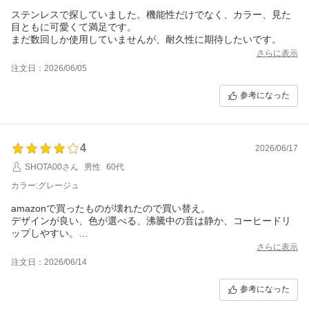
ステンレスで探していました。機能性だけでなく、カラー、見た
目ともに可愛くて満足です。
まだ数回しか使用していませんが、耐久性に期待したいです。
さらに表示
注文日：2026/06/05
参考になった
4
2026/06/17
SHOTA00さん
男性
60代
カラー:グレージュ
amazonで買ったものが壊れたので買い替え。
デザインが良い、色が選べる、沸騰中の音は静か、コーヒードリ
ップしやすい。
1つだけ欠点というか、電源コードがものすごく短くてコンセント
さらに表示
に届かなかった。
注文日：2026/06/14
キッチンで使うのだからコンセントが遠いケースも考えてほしか
った。
参考になった