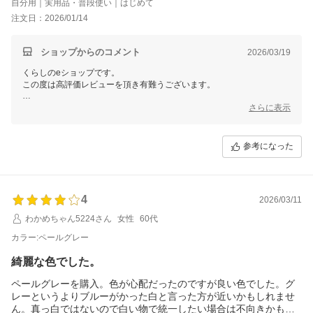
自分用｜実用品・普段使い｜はじめて
れますし寒い朝にすぐ温かい飲み物が飲めるのが嬉しいです。
注文日：2026/01/14
蓋もパッキンがシリコンなのでとりやすいですが沸騰させるとプ
ラスチック臭が少しします。(そのため星4です)
ショップからのコメント
2026/03/19
55-60℃で使用することが多いですがその時は無臭です。
くらしのeショップです。
今後使っていく中で塗装が剥がれたりしないか要観察ですが
この度は高評価レビューを頂き有難うございます。
デザインも機能も満足で温度調節と保温機能付きでこのお値段は
グレージュのお色味をお気に召していただけたとのこと、大変嬉しく思
さらに表示
大変満足です^^
います。また、温度調節機能が便利で寒い朝の温かい飲み物に重宝して
いただけたこと、非常にありがたいお言葉です。シリコンパッキンの使
いやすさについても触れていただき、感謝申し上げます。一方、沸騰時
参考になった
のプラスチック臭にはご不便をおかけしましたことをお詫びいたしま
す。安心してお使いいただけるよう、製品改善にも努めて参ります。塗
装の耐久性についてもご使用中に何かございましたら、いつでもお問い
合わせください。
4
2026/03/11
デザインや機能、価格面にもご満足いただけたとのことで、これからも
わかめちゃん5224さん
女性
60代
ご愛用いただけると幸いです。
カラー:ペールグレー
今後とも、くらしのeショップを宜しくお願い致します。
綺麗な色でした。
ペールグレーを購入。色が心配だったのですが良い色でした。グ
レーというよりブルーがかった白と言った方が近いかもしれませ
ん。真っ白ではないので白い物で統一したい場合は不向きかもし