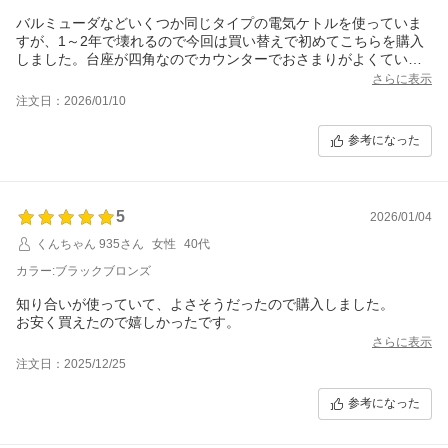
バルミューダなどいくつか同じタイプの電気ケトルを使っていま
すが、1～2年で壊れるので今回は買い替えで初めてこちらを購入
しました。台座が四角なのでカウンターでおさまりがよくていい
です。いままでは黒を選んでいましたが、今回はベーシュにしま
さらに表示
した。キッチンが明るくなりよかったです。沸かした後ボットを
注文日：2026/01/10
置くだけだピッとなって電源がオンになるのがちょっとウザいで
すが、あとは気に入りました。
参考になった
5
2026/01/04
くんちゃん 935さん
女性
40代
カラー:ブラックブロンズ
知り合いが使っていて、よさそうだったので購入しました。
さらに表示
注文日：2025/12/25
参考になった