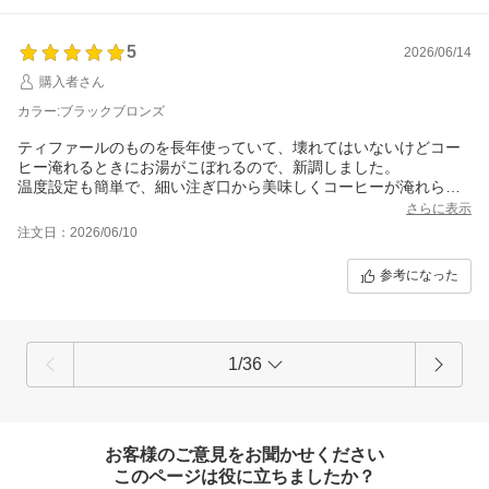
5
2026/06/14
購入者さん
カラー:ブラックブロンズ
ティファールのものを長年使っていて、壊れてはいないけどコー
ヒー淹れるときにお湯がこぼれるので、新調しました。
温度設定も簡単で、細い注ぎ口から美味しくコーヒーが淹れられ
て、早く買えば良かったと思いました。
さらに表示
ブロンズの金具がシルバーだったら最高。
注文日：2026/06/10
参考になった
1/36
お客様のご意見をお聞かせください
このページは役に立ちましたか？