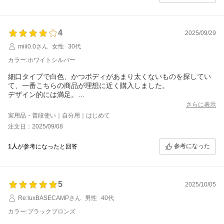
4
2025/09/29
miii0.0さん
女性
30代
カラー:ホワイトシルバー
細口タイプで白色、かつボディがあまり太くないものを探してい
て、一番こちらの商品が理想に近く購入しました。
デザイン的には満足。
だけど熱々のときに蓋を取るのがこわい。
さらに表示
取手の部分が持ち上げた時に外れてしまいそうで心許ない。
実用品・普段使い｜自分用｜はじめて
台座にケトルをおくと、自動で電源が入り沸かしモードになって
注文日：2025/09/08
しまうため、いちいち消す動作が必要。
あと細かいすれ傷や塗装の剥げ？が複数。新居で使いたかったの
参考になった
1人
が参考になったと回答
で、少し気分が落ちてしまった。
うーんというところもあるが、見せる家電というところを考える
とオシャレで馴染み、価格も高くないので良い買い物ができたか
なと。
5
あとは長く使えることに期待したいと思います。
2025/10/05
Re:luxBASECAMPさん
男性
40代
カラー:ブラックブロンズ