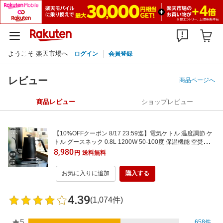
ようこそ 楽天市場へ
ログイン
会員登録
レビュー
商品ページへ
商品レビュー
ショップレビュー
【10%OFFクーポン 8/17 23:59迄】電気ケトル 温度調節 ケ
トル グースネック 0.8L 1200W 50-100度 保温機能 空焚き防
止 1℃単位 細口 EGL-C1281 ドリップケトル コーヒーケト
8,980
円
送料無料
ル ステンレス おしゃれ 新生活 山善 YAMAZEN 【送料無
料】
お気に入りに追加
購入する
4.39
(1,074件)
5
658件