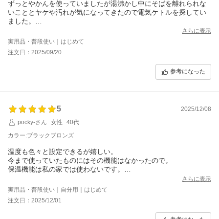
ずっとやかんを使っていましたが湯沸かし中にそばを離れられな
いこととヤケや汚れが気になってきたので電気ケトルを探してい
ました。
お手頃価格はもちろんですが、ベージュ+グレー系の我が家のキッ
さらに表示
チンに合う珍しい色味と、コーヒーを淹れるのに重宝する温度設
実用品・普段使い｜はじめて
定機能と細い注ぎ口が決め手となり購入しましたが、大変満足し
注文日：2025/09/20
ています。
ガスコンロから離しておけるので汚れることもなくお手入れの面
参考になった
でもこれまでのやかんと比べると格段に楽になりました。
5
2025/12/08
pocky-さん
女性
40代
カラー:ブラックブロンズ
温度も色々と設定できるが嬉しい。
今まで使っていたものにはその機能はなかったので。
保温機能は私の家では使わないです。
毎日使うものではあるものの1日に2、3回なので保温しておくより
さらに表示
その都度沸かした方がいいので。
実用品・普段使い｜自分用｜はじめて
もっと使う頻度が高い人や少しでも沸かす時間を待つのがイヤと
注文日：2025/12/01
いう人には大切な機能ですね。
あとはどれだけ持ってくれるかです。