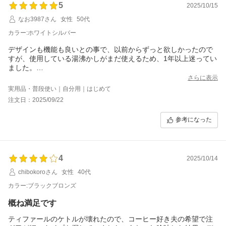
5
2025/10/15
なお3987さん
女性
50代
カラー:ホワイトシルバー
デザインも機能も良いとの事で、以前からずっと欲しかったので
すが、使用している湯沸かしがまだ使えるため、1年以上迷ってい
ました。
使用しているものが壊れてはいないのでかなり迷ったのですが、
さらに表示
やはり欲しいと思い今回購入させて頂きました。
実用品・普段使い｜自分用｜はじめて
コーヒータイムが楽しみになりました。
注文日：2025/09/22
参考になった
4
2025/10/14
chibokoroさん
女性
40代
カラー:ブラックブロンズ
概ね満足です
ティファールのケトルが壊れたので、コーヒー好き夫の希望で注