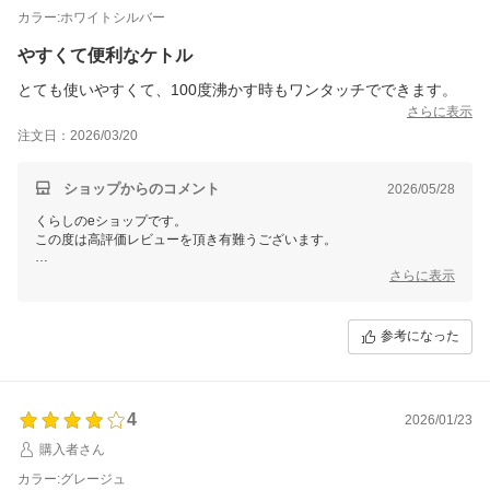
いに3回ピピピとなった方がわかりやすい。わかす時は1回でも沸
カラー:ホワイトシルバー
いた時は1回だとリビングにいる時は殆んど分からないです。
やすくて便利なケトル
とても使いやすくて、100度沸かす時もワンタッチでできます。
さらに表示
注文日：2026/03/20
ショップからのコメント
2026/05/28
くらしのeショップです。
この度は高評価レビューを頂き有難うございます。
使い勝手の良さやワンタッチで簡単に100度に設定できる点をお気に召
さらに表示
していただけて、大変嬉しく思います。本製品はシンプルかつ直感的に
操作できるよう設計されており、日常のお湯沸かしがより快適に行える
よう工夫しております。これからもお客様の日々の生活を少しでも豊か
参考になった
にするお手伝いができれば幸いです。
今後とも、くらしのeショップを宜しくお願い致します。
4
2026/01/23
購入者さん
カラー:グレージュ