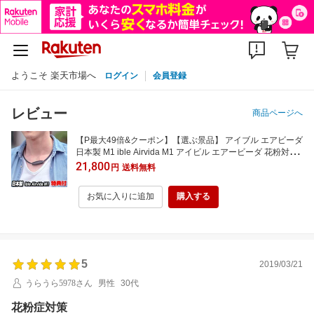
ようこそ 楽天市場へ
ログイン
会員登録
レビュー
商品ページへ
【P最大49倍&クーポン】【選ぶ景品】 アイブル エアビーダ
日本製 M1 ible Airvida M1 アイビル エアービーダ 花粉対策
首掛け式小型空気清浄機 チタンネックレス おしゃれ エアヴ
21,800
円
送料無料
ィーtype アイブルエアビータ 携帯空気清浄機 首掛け空気清
浄機 エアビータM1 首かけ
お気に入りに追加
購入する
5
2019/03/21
うらうら5978さん
男性
30代
花粉症対策