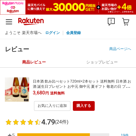
ようこそ 楽天市場へ
ログイン
会員登録
レビュー
商品ページへ
商品レビュー
ショップレビュー
日本酒 飲み比べセット720ml×2本セット 送料無料 日本酒 お
酒 誕生日プレゼント お中元 御中元 夏ギフト 敬老の日 プレ
ゼント 2026 父の日 父の日ギフト あさ開
3,680
円
送料無料
お気に入りに追加
購入する
4.79
(24件)
5
19件