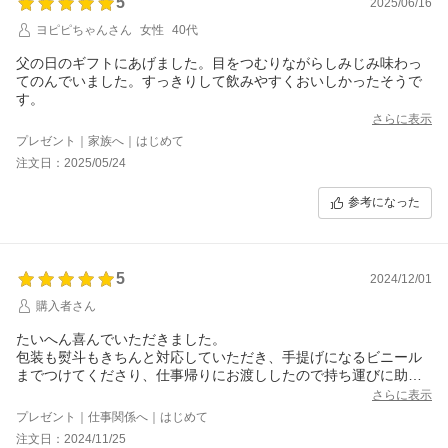
5
2025/06/16
ヨピピちゃんさん
女性
40代
父の日のギフトにあげました。目をつむりながらしみじみ味わっ
てのんでいました。すっきりして飲みやすくおいしかったそうで
す。
さらに表示
プレゼント｜家族へ｜はじめて
注文日：2025/05/24
参考になった
5
2024/12/01
購入者さん
たいへん喜んでいただきました。
包装も熨斗もきちんと対応していただき、手提げになるビニール
までつけてくださり、仕事帰りにお渡ししたので持ち運びに助か
りました。
さらに表示
お酒大好きな男性なので、賞を取った人気のお酒だと知りたいへ
プレゼント｜仕事関係へ｜はじめて
ん感激されました。こちらのお酒をプレゼントして良かったで
注文日：2024/11/25
す。