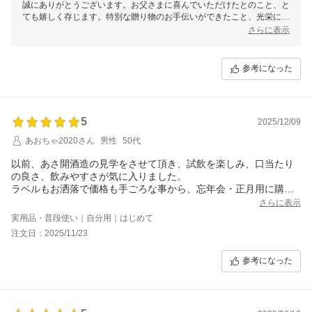
誠にありがとうございます。お父さまに喜んでいただけたとのこと、と
ても嬉しく存じます。特別な贈り物のお手伝いができたこと、光栄に思
います。またのご利用を心よりお待ちしております。
さらに表示
参考になった
5
2025/12/09
あおちゃ2020さん
男性
50代
以前、あさ開酒造の見学をさせて頂き、試飲を楽しみ、口当たり
の良さ、飲みやすさが気に入りました。
ラベルもお洒落で価格も手ごろな事から、忘年会・正月用に購入
しました。
さらに表示
実用品・普段使い｜自分用｜はじめて
注文日：2025/11/23
参考になった