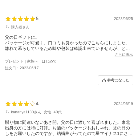
5
2023/06/25
購入者さん
父の日ギフトに。
パッケージが可愛く、口コミも良かったのでこちらにしました。
離れて暮らしているため味や包装は確認出来ていませんが、とて
も喜んでもらえました。
さらに表示
また、母が盛岡の出身なのですが、酒蔵(店舗?)に何度か伺ったこ
プレゼント｜家族へ｜はじめて
とがあるそうで驚いたと連絡が来ました。話のネタにもなったよ
注文日：2023/06/17
うで大変満足しています。ありがとうございました。
参考になった
4
2024/06/19
kanariya1130さん
女性
40代
贈り物に間違いないあさ開。父の日に渡して喜ばれました。東北
出身の方には特に好評。お酒のパッケージもおしゃれ。父の日の
しをお願いしたのですが、結構曲がってたので星マイナス1にさせ