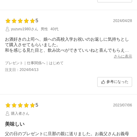
5
2024/04/28
yuzuru1980さん
男性
40代
お酒好きの上司へ、娘への高校入学お祝いのお返しに気持ちとし
て購入させてもらいました。
和を感じる見た目と、飲み比べができていいねと喜んでもらえま
したが、スッキリして飲みやすく美味しかったので、あっという
さらに表示
間になくなったと残念がっていました。
プレゼント｜仕事関係へ｜はじめて
注文日：2024/04/13
参考になった
5
2023/07/06
購入者さん
美味しい
父の日のプレゼントに旦那の親に送りました。お義父さんお義母