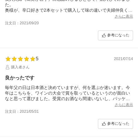
た。
奥様が、辛口好きで2本セットで購入して味の違いで夫婦仲良く味
の評論が出来たと喜んで頂きました。
さらに表示
注文日：2021/09/20
参考になった
5
2021/07/14
購入者さん
良かったです
毎年父の日は日本酒と決めていますが、何を選ぶか迷います。今
年はこちらを、ワインの大会で賞を取っているというのが面白い
なと思って選びました。受賞のお酒なら間違いないし、パッケー
ジも可愛いし、値段も手頃で良いプレゼントができました。父た
さらに表示
ちからも、美味しく飲んだと連絡を貰いました。
注文日：2021/05/31
参考になった