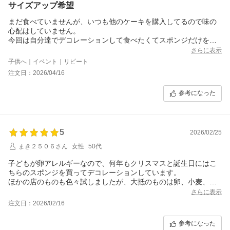
サイズアップ希望
まだ食べていませんが、いつも他のケーキを購入してるので味の
心配はしていません。
今回は自分達でデコレーションして食べたくてスポンジだけを購
入しました。
さらに表示
値段が上がっていいのでサイズアップを希望です。今のスポンジ
子供へ｜イベント｜リピート
のサイズだと２～３人が食べる程度で普段購入してるケーキより
注文日：2026/04/16
本当に小さいな…と思うサイズでした。小さいだろうと思い２つ
購入して正解でした。
参考になった
5
2026/02/25
まき２５０６さん
女性
50代
子どもが卵アレルギーなので、何年もクリスマスと誕生日にはこ
ちらのスポンジを買ってデコレーションしています。
ほかの店のものも色々試しましたが、大抵のものは卵、小麦、乳
すべて使っていないためかおいしくなく他の家族に不評でした。
さらに表示
こちらは卵のみ使っていないので乳の生クリームを使ってデコレ
注文日：2026/02/16
ーションできます。食感もふわふわで味もおいしく家族全員大満
足のスポンジです。
参考になった
これからもずっと買い続けたいです。