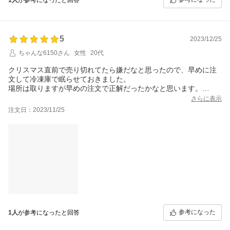
食べきれず翌日に持ち越した分もパサつかずしっとり美味しかっ
たです。
5
2023/12/25
ちゃんな6150さん
女性
20代
クリスマス直前で売り切れてたら嫌だなと思ったので、早めに注
文して冷凍庫で眠らせておきました。
場所は取りますが早めの注文で正解だったかなと思います。
味、ふんわり感共にすごく良くて
さらに表示
卵アレルギーの息子も大喜びで食べていました。
注文日：2023/11/25
他の商品も購入したので食べるのが楽しみです。
参考になった
1人
が参考になったと回答