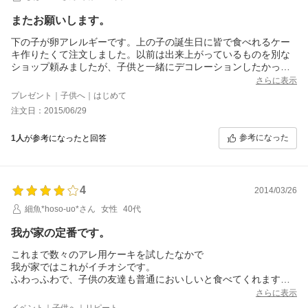
またお願いします。
下の子が卵アレルギーです。上の子の誕生日に皆で食べれるケー
キ作りたくて注文しました。以前は出来上がっているものを別な
ショップ頼みましたが、子供と一緒にデコレーションしたかった
のでスポンジのみで注文しました。以前頼んだショップさんのは
さらに表示
美味しかったのですが、スポンジが少し水っぽく感じました。近
プレゼント｜子供へ｜はじめて
くのケーキ屋さんに至ってては、まるでクッキーのケーキ？固す
注文日：2015/06/29
ぎてケーキと呼べませんでした。こちらのスポンジは本当にフワ
フワでとても美味しかったです。卵アレルギーの方に是非教えた
参考になった
1人
が参考になったと回答
いです。ありがとうございました。
4
2014/03/26
細魚*hoso-uo*さん
女性
40代
我が家の定番です。
これまで数々のアレ用ケーキを試したなかで
我が家ではこれがイチオシです。
ふわっふわで、子供の友達も普通においしいと食べてくれます。
ちょうど市販の「蒸しパン」のような食感です。
さらに表示
しかもこの良心価格。
イベント｜子供へ｜リピート