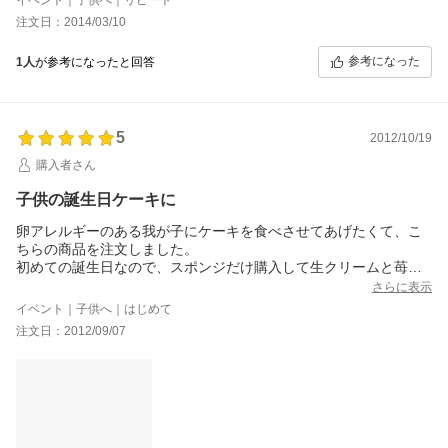
お子さんが卵アレルギーのみなら超おすすめ
注文日：2014/03/10
ウチは子供と楽しく飾りますが、面倒な方には
クリームデコ済みの商品もありますよ。
参考になった
1人
が参考になったと回答
5
2012/10/19
購入者さん
子供の誕生日ケーキに
卵アレルギーのある我が子にケーキを食べさせてあげたくて、こ
ちらの商品を注文しました。
初めての誕生日なので、スポンジだけ購入して生クリームと苺で
飾り付けました。
さらに表示
生地は、やはり卵を使っていないので、普段食べているものより
イベント｜子供へ｜はじめて
フワッと感が無いですが(;^_^A
注文日：2012/09/07
甘味はほどよく、砂糖少なめにした生クリームと苺にとてもあっ
ていました。
生クリームでデコレーションしてすぐ食べるより、半日置いたほ
うがスポンジがしっとりして食味がいいかんじでした。
指定日通りに届けていただき、美味しいケーキでお祝いが出来て
とても嬉しかったです(*´∀｀*)