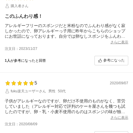
今回注文したスポンジは最高に美味しく、子供は大喜び。口の周
購入者さん
りにクリームを
たっぷりつけて美味しそうにたべてくれました。次の誕生日もこ
このふんわり感！
のケーキがいい！
とリクエストもありました。
アレルギーフリーのスポンジだと米粉なのでふんわり感がなく寂
アレルギー用スポンジケーキを扱っているのはとても貴重です。
しかったので、卵アレルギーっ子用に昨年からこちらのショップ
ぜひこれからも続けていってほしいです。
にお世話になっております。自分では卵なしスポンジをふんわり
子供のとびっきりの笑顔をありがとうございました。
焼けないので、本当にありがたい。子供たちみんなで同じケーキ
さらに表示
食べられるのが嬉しそうで、幸せな気持ちになります。これから
注文日：2023/11/27
もずっとお世話になります。
参考になった
1人
が参考になったと回答
5
2020/09/07
fuku楽天ユーザーさん
男性
50代
子供がアレルギーなのですが、卵だけ不使用のものがなく、苦労
していました（アレルギー対応で評判のケーキ屋さんを幾つも試
したのですが、卵・乳・小麦不使用のものはスポンジの味が独特
で苦手でした・・）。こちらのお店のスポンジのおかげで、今年
さらに表示
は家族で普通においしいケーキをいただくことができました。あ
注文日：2020/08/09
りがとうございました。次はクリスマスにまたお世話になりたい
と思います。