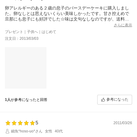
卵アレルギーのある２歳の息子のバースデーケーキに購入しまし
た。卵なしとは思えないくらい美味しかったです。甘さ控えめで
旦那にも息子にも好評でした☆味は文句なしなのですが、送料が
ちょっと高いような…。スポンジ自体は大満足です。
さらに表示
プレゼント｜子供へ｜はじめて
注文日：2013/03/03
参考になった
1人
が参考になったと回答
5
2011/03/26
細魚*hoso-uo*さん
女性
40代