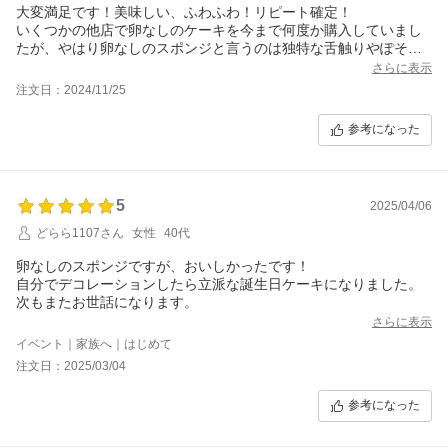
大変満足です！美味しい、ふわふわ！リピート確定！
いくつかの他店で卵なしのケーキを今まで何度か購入していまし
たが、やはり卵なしのスポンジと言うのは独特な舌触りやぽそぽ
そ感、味もあまり美味しくないなとのイメージが強く、今回もそ
さらに表示
こまでは期待していませんでした(すみません)。ですが、まずふわ
注文日：2024/11/25
ふわさにびっくり。味も優しくて美味しい。卵アレルギー持ちの
娘も大満足でした。ありがとうございました。小麦・乳を使って
参考になった
いるので、卵のみアレルギーの方は、ぜひお試しください。私も
また購入します！
5
2025/04/06
どらら1107さん
女性
40代
卵なしのスポンジですが、おいしかったです！
自分でデコレーションしたら立派な誕生日ケーキになりました。
次もまたお世話になります。
さらに表示
イベント｜家族へ｜はじめて
注文日：2025/03/04
参考になった