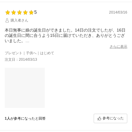
5
2014/03/16
購入者さん
本日無事に娘の誕生日ができました。14日の注文でしたが、16日
の誕生日に間に合うよう15日に届けていただき、ありがとうござ
いました。
娘とデコレーションをして、初めて食べましたが、卵不使用なの
さらに表示
に違和感なく、とってもフワフワでおいしかったです。
プレゼント｜子供へ｜はじめて
5人家族であっという間になくなってしまいました(笑)
注文日：2014/03/13
送料がかかるので、4月の長女の誕生日用に二つ注文しましたが、
来月食べるのがまた楽しみです。
今まで別々に作ってたケーキでしたが、一緒に食べられるのが何
よりです。
ありがとうございました。
参考になった
1人
が参考になったと回答