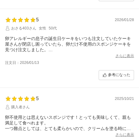
5
2026/01/28
おさる403さん
女性
50代
卵アレルギーの息子の誕生日ケーキをいつも注文していたケーキ
屋さんが閉店し困っていたら、卵だけ不使用のスポンジケーキを
見つけ注文しました。
市販の生クリームなどで手作りしましたが、とても美味しく出来
さらに表示
ました。何種類のアレルギー除去してくれてるケーキは少しスポ
注文日：2026/01/13
ンジが物足りない感じがあったのですが、卵だけ不使用なのはと
ても満足感がありました。
参考になった
解凍時間を計算してなくて配送が間に合わないと思って問い合わ
せしたらすぐ対応してくれて無事に誕生日をお祝い出来ました。
ありがとうございました
5
2025/10/21
購入者さん
卵不使用とは思えないスポンジです！とっても美味しくて、親も
満足して食べれます。
一つ難点としては、とても柔らかいので、クリームを塗る時に生
地が少し持っていかれやすいので、優しく優しくするといいで
さらに表示