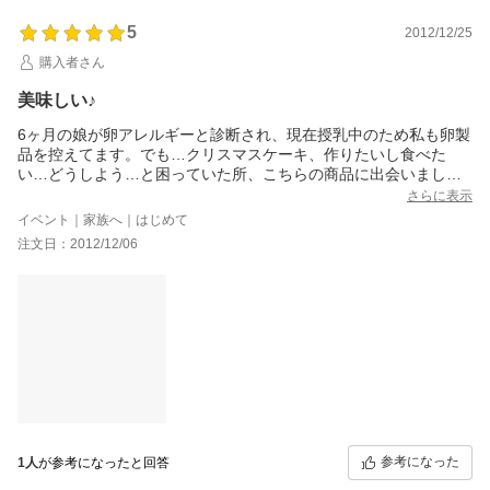
5
2012/12/25
購入者さん
美味しい♪
6ヶ月の娘が卵アレルギーと診断され、現在授乳中のため私も卵製
品を控えてます。でも…クリスマスケーキ、作りたいし食べた
い…どうしよう…と困っていた所、こちらの商品に出会いました&
#8252;卵なし…ましてや冷凍したスポンジケーキなんて食べたこ
さらに表示
となかったので、解凍したらベシャッとなるのかなと不安でした
イベント｜家族へ｜はじめて
が、ふわふわ♪厚みもあり、3枚スライスも余裕です。味も美味し
注文日：2012/12/06
い♪またリピートしたいと思います&#8252;ありがとうございまし
た&#8252;
参考になった
1人
が参考になったと回答