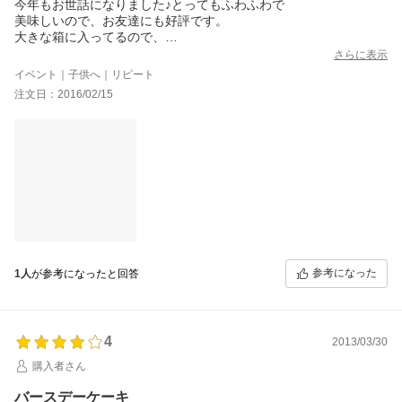
今年もお世話になりました♪とってもふわふわで
美味しいので、お友達にも好評です。
大きな箱に入ってるので、
デコってもしまえるのがいいですね。
さらに表示
イベント｜子供へ｜リピート
注文日：2016/02/15
参考になった
1人
が参考になったと回答
4
2013/03/30
購入者さん
バースデーケーキ