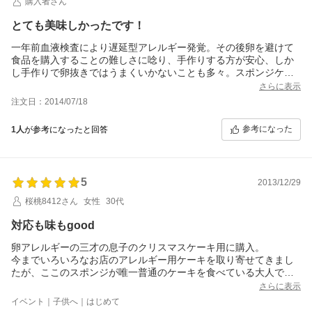
購入者さん
とても美味しかったです！
一年前血液検査により遅延型アレルギー発覚。その後卵を避けて
食品を購入することの難しさに唸り、手作りする方が安心、しか
し手作りで卵抜きではうまくいかないことも多々。スポンジケー
キは最たるところでした。
さらに表示
そこにきてこのスポンジは本当に大助かりでした。デコレーショ
注文日：2014/07/18
ンだけでも自分で出来る喜びがあり、家族も喜んでくれました。
私の為に全員卵抜きになるのも気の毒で、自家製の卵入りとこち
参考になった
1人
が参考になったと回答
らを用意しようと思っていたのですが、「折角だし一緒のを食べ
よう」と言ってくれた為これひとつに。なので食べるときはドキ
ドキでしたが、お陰様で「美味しい！お店のと変わらない！」と
大絶賛、あっという間になくなりました。
5
2013/12/29
他の方のレビューにあったようにしっとりなめらかな生地で、卵
の不在感はなかったです。イチゴが手に入らず4種の果物のショー
桜桃8412さん
女性
30代
トケーキにしたのもよかったのかもしれません。箱入りで来るの
もとてもよいですね、完成後暫く冷蔵庫で休ませるのにも助かり
対応も味もgood
ました。
卵アレルギーの三才の息子のクリスマスケーキ用に購入。
普段は長々としたレビューは書かないのですが、皆さんのレビュ
今までいろいろなお店のアレルギー用ケーキを取り寄せてきまし
ーで購入に踏み切れたので、ご家族に卵アレルギーの方がいらっ
たが、ここのスポンジが唯一普通のケーキを食べている大人でも
しゃるご家庭の参考になればと思い書かせて頂きました。果子乃
美味しく食べられるケーキでした。
季さん、良い商品をどうもありがとうございました。
さらに表示
見た目はやはり膨らみが少し足りないのと、真っ白な断面で普通
イベント｜子供へ｜はじめて
うのスポンジとは多少違いますが、冷蔵庫でじっくりと解凍して