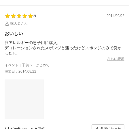
5
2014/09/02
購入者さん
おいしい
卵アレルギーの息子用に購入。
デコレーションされたスポンジと迷ったけどスポンジのみで良か
った♪
寝る前に冷蔵庫に移し解凍。
さらに表示
昼過ぎにデコレーション作業開始しましたが、解凍ばっちりでふ
イベント｜子供へ｜はじめて
わふわしっとりしてました。
注文日：2014/08/22
夏なのでイチゴは無いけれど梨ぶどうなどフレッシュな果物やフ
ルーツミックスの缶詰を用意しておきました。業務スーパーで買
った冷凍生クリームも解凍して準備。
スポンジを三枚にスライスは慣れてないけどパン切りナイフで出
来ました。
たっぷり生クリームと果物でサンドしてあれこれデコレーショ
ン！！大好きなトーマスはおもちゃを乗せれば可愛い！！ポッキ
ーで線路、きのこで森、マーブルチョコで文字入れ☆
卵アレルギーでなかなか市販のデコケーキは買えなくても、激ウ
マスポンジとママの愛情でこんなに出来ました！
購入して良かった~☆
参考になった
1人
が参考になったと回答