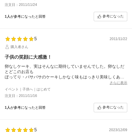
も、次男が本当に喜んで食べてくれ、2/3ホールは次男が食べたの
注文日：2011/11/24
には驚きました。今朝も「もうケーキないの？」と聞いてきたく
らいです＾＾こらからクリスマスに次男の誕生日もあるのでまた
参考になった
1人
が参考になったと回答
こちらで注文させてもらおうと思っています！
5
2011/11/22
購入者さん
子供の笑顔に大感激！
卵なしケーキ、実はそんなに期待していませんでした。卵なしだ
とどこのお店も
ぼってり・パサパサのケーキしかなく味もはっきり美味しくあり
ません。
さらに表示
でも、今回注文したケーキ。最高に美味しい。本当のスポンジの
イベント｜子供へ｜はじめて
ようにふわふわ
注文日：2011/11/16
で、甘さは控えめ（大人にはうれしい）生クリームも甘さ控えめ
にしていたので、
参考になった
1人
が参考になったと回答
いくらでもパクパク食べれます。子供は初めての本格ケーキ。
今までアレルギーのため、自分で作ったケーキは不評。その後ケ
ーキ店で「卵なし」を注文しても、サツマイモベースのぼってり
したケーキ？正直、重すぎて美味しくないです。などな
5
ど・・・・
2023/12/09