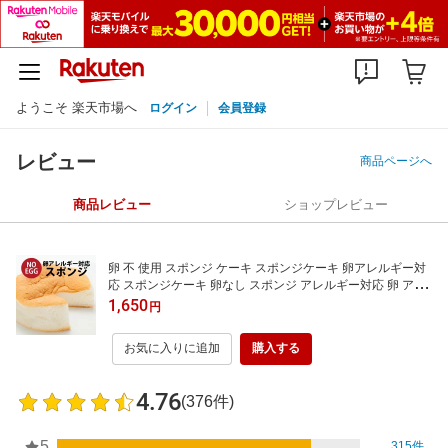
ようこそ 楽天市場へ
ログイン
会員登録
レビュー
商品ページへ
商品レビュー
ショップレビュー
卵 不 使用 スポンジ ケーキ スポンジケーキ 卵アレルギー対
応 スポンジケーキ 卵なし スポンジ アレルギー対応 卵 アレ
ルギー ケーキ 卵不使用 スポンジ ケーキ 卵 アレルギー 誕生
1,650
円
日お取り寄せ グルメ 食品 スイーツ 菓子 家族みんなで食べ
られる
お気に入りに追加
購入する
4.76
(376件)
5
315件