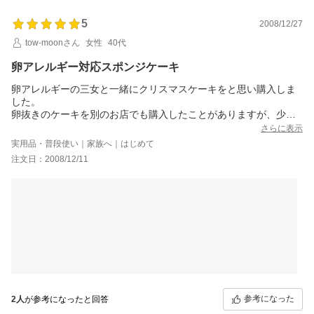
5
2008/12/27
tow-moonさん
女性
40代
卵アレルギー対応スポンジケーキ
卵アレルギーの三女と一緒にクリスマスケーキをと思い購入しま
した。
卵抜きのケーキを別のお店でも購入したことがありますが、少し
ぱさぱさしていてあまり美味しくなかったのですが、これはいけ
さらに表示
ると思います。
実用品・普段使い｜家族へ｜はじめて
感じ的には市販の高級ホテル食パンに感じが似てます、それを倍
注文日：2008/12/11
ぐらいきめ細やかにした感じ。甘みも抑えてあるのでケーキが苦
手な私も美味しく食べることができました。
卵入りとはやはり感じが違いますがまた違った食感で子ども達も
すごく美味しいと食べてました。
何より一緒にデコレーションできたのが楽しい思い出になりまし
た。
参考になった
2人
が参考になったと回答