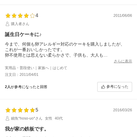
4
2011/06/06
購入者さん
誕生日ケーキに♪
今まで、何個も卵アレルギー対応のケーキを購入しましたが、
これが一番おいしかったです。
卵不使用とは思えない柔らかさで、子供も、大人も
満足です。
さらに表示
実用品・普段使い｜家族へ｜はじめて
注文日：2011/04/01
参考になった
2人
が参考になったと回答
5
2016/03/26
細魚*hoso-uo*さん
女性
40代
我が家の鉄板です。