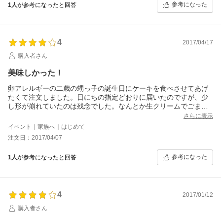
参考になった
1人
が参考になったと回答
4
2017/04/17
購入者さん
美味しかった！
卵アレルギーの二歳の甥っ子の誕生日にケーキを食べさせてあげ
たくて注文しました。日にちの指定どおりに届いたのですが、少
し形が崩れていたのは残念でした。なんとか生クリームでごまか
すことができたので良かったです。スポンジはふわふわでとても
さらに表示
美味しかったです。自分ではこんなふうにはできないし、初めて
イベント｜家族へ｜はじめて
ケーキを食べて喜んでいる甥っ子を見て本当に嬉しかった。絶対
注文日：2017/04/07
リピします！今度は母の誕生日かなー。
参考になった
1人
が参考になったと回答
4
2017/01/12
購入者さん