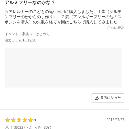
アルミフリーなのかな？
卵アレルギーのこどもの誕生日用に購入しました。１歳（グルテ
ンフリーの粉からの手作り）、２歳（アレルギーフリーの他のス
ポンジを購入）の失敗を経て今回はこちらで購入してみました。
レビューをみるとデコレーション済みじゃなく、スポンジのみに
さらに表示
して私は正解でした。
イベント｜家族へ｜はじめて
気になるアルミ成分の有無は、注文日までに確認できなかったの
注文日：2016/12/20
ですが、入っていなければ満点です。
操作もしやすかったです。レビューも参考になりました。甘い→
クリームの砂糖を減＆イチゴ多めにして調整。解凍したらベチャ
とした→納品後中身をすぐ確認して即冷凍庫、作業前日に冷蔵庫
に移してみた。季節が冬ということも手伝って見た目はなんとか
できました。こどもはクリームとイチゴしか食べませんでしたが
（苦笑）、大喜び。私のスポンジの印象は、ヤマザキのチーズ蒸
しパン（数年食べていませんが）かなあ。
粉から作るパターンは何度も失敗、努力の割に見た目も味もいま
いち。購入した他店のスポンジは見た目はらしくできる味がアレ
ルゲンフリー独特のぼそぼそ感があり、ホールを食べきるのが大
参考になった
変だったので、膨張剤にアルミ含まれていなければが、来年もリ
ピートすると思います。
5
2015/07/27
しほ0227さん
女性
30代