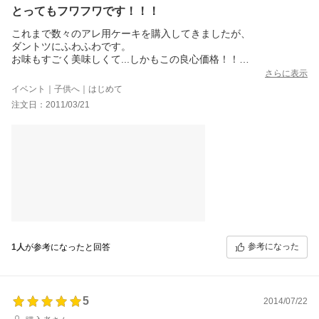
とってもフワフワです！！！
これまで数々のアレ用ケーキを購入してきましたが、
ダントツにふわふわです。
お味もすごく美味しくて...しかもこの良心価格！！
送料も冷凍便にしてはすごくお安いと思います。
さらに表示
あと個装の箱の上の空間に余裕があるので、
イベント｜子供へ｜はじめて
デコレーションしても、ちゃんと箱に収まります。
注文日：2011/03/21
子供は箱からでてくるワクワク感も楽しかったようです。
我が家のレギュラー化決定です。
写真はデコレーション前と子供と楽しく飾ったあとの写真です。
参考になった
1人
が参考になったと回答
5
2014/07/22