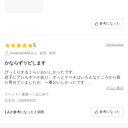
参考になった
5
2009/04/06
Kmama0406さん
女性
30代
かならずリピします
びっくりするくらいおいしかったです。
息子にアレルギーがあり、ずっとケーキはいろんなところから取
り寄せていましたが、一番おいしかったです。
息子は甘味が強いものが苦手で、いつもケーキのクリームを邪魔
さらに表示
そうにしてたので、思い切ってスポンジだけのこのケーキを頼ん
イベント｜家族へ｜はじめて
だのですが、初めて思う存分スポンジだけ食べられたので、とて
注文日：2009/03/25
も喜んでいました。
とにかくふわふわで口当たりもよく、家族３人であっという間に
参考になった
1人
が参考になったと回答
食べてしまいました。