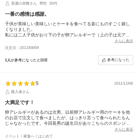
美濃の赤蝮さん
男性
30代
一番の感情は感謝。
子供が美味しい美味しいとケーキを食べてる姿にものすごく嬉し
くなりました。
私には二人子供がおり下の子が卵アレルギーで（上の子は元アレ
ルギー）こういったスポンジを食べさせてやることができず今ま
さらに表示
では妻がホットケーキミックスなどで代用品を作っていましたが
注文日：2012/08/09
今回こういった商品に出会い子供にちゃんとしたケーキを食べさ
せることができ大変感謝しています。
参考になった
1人
が参考になったと回答
私自身は食べておりませんが（甘いものが苦手で・・すいませ
ん）妻は卵なしでこれだけのものができるなんて！と味にもスポ
ンジの膨らみ方にも驚いていました。
こういった商品に出会えたこと、こういった商品を作り出してく
5
2011/12/06
れた貴社の存在に感謝しています。
いずれまた利用させていただきますね。
購入者さん
大満足です！
卵アレルギーがあるのは次男。以前卵アレルギー用のケーキを他
のお店で注文して食べましたが、はっきり言って食べられたもん
じゃなかったです。今回長男の誕生日がありこちらのスポンジケ
ーキを購入。飾り付けを子供たちと一緒にして食べました。以前
さらに表示
のものには比べ物にならないくらい美味しかったです！！しか
イベント｜家族へ｜はじめて