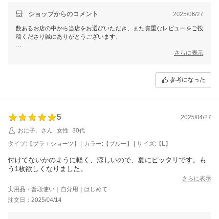
ショップからのコメント
2025/06/27
数あるお店の中から当店をお選びいただき、また貴重なレビューをご投
稿くださり誠にありがとうございます。
お寄せいただいたご感想は、スタッフ一同ありがたく拝見いたしまし
さらに表示
た。
ご意見・ご要望につきましては、今後の商品開発やサービス向上の大切
な参考として、しっかりと受け止めてまいります。
参考になった
なお、個別での対応が必要なお客様へは、別途メールにてご対応させて
いただきますので、どうぞご安心くださいませ。
これからも「選んでよかった」と感じていただけるお店を目指し、日々
5
2025/04/27
精進してまいります。
おに子。さん
女性
30代
またのご来店を心よりお待ちしております。
タイプ:【ブラ＋ショーツ】 | カラー:【ブルー】 | サイズ:【L】
付けてないかのように軽く、涼しいので、夏にピッタリです。も
う1枚欲しくなりました。
さらに表示
実用品・普段使い｜自分用｜はじめて
注文日：2025/04/14