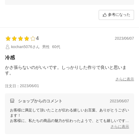
三恵 谷口加奈子
参考になった
4
2023/06/07
kochan5076さん
男性
60代
冷感
かさ張らないのがいいです。しっかりした作りで良いと思いま
す。
さらに表示
注文日：2023/06/01
ショップからのコメント
2023/06/07
お客様に満足して頂いたことが伝わる嬉しいお言葉、ありがとうござい
ます！
お客様に、私たちの商品の魅力が伝わったようで、とても嬉しいです。
さらに表示
私たちは「いつも、いつまでも美しく華やかに輝いていたい。そして可
愛らしくありたい。」という女性の想いを応援する力をもっともっと高