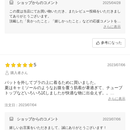
ショップからのコメント
2025/04/28
この度は当店にてお買い物いただき、またレビュー投稿をいただきまし
てありがとうございます。
頂戴した「良かったこと」「嬉しかったこと」などの応援コメントを、
スタッフ全員で拝読し、毎日励みにしております。
さらに表示
誠に勝手ながら、ゴールデンウィークの休業期間中のご注文の発送に全
力を注ぐため、
参考になった
4/26(土)～5/7(水)にご投稿いただいたレビューは拝見させていただきま
すが、ご返信対応はお休みさせていただいております。
誠に申し訳ございません。
※個別での対応が必要なお客様へは、5/8(木)から順次対応させていた
5
だきます。
2023/07/06
対応にお時間を頂戴します。
購入者さん
何卒、ご容赦くださいませ。
パットを外してブラの上に着るために買いました。
5/8(木)以降に頂戴したレビューから返信を再開させていただきます。
夏はキャミソールのようなお腹を覆う肌着が暑過ぎて、チューブ
心を込めて返信いたしますので、今後とも、どうぞよろしくお願いいた
トップなどいろいろ試しましたが快適な物に出会えず。。
します。
偶然見つけたこの商品は締め付け感ゼロ、涼しい生地、レースや
さらに表示
メッシュではないので脇から見えても下着っぽく見えない！！
注文日：2023/07/04
全てが理想通りの商品です！！感謝です。
ショップからのコメント
2023/07/06
嬉しいお言葉をいただきまして、誠にありがとうございます！