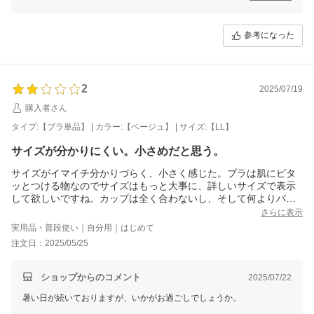
頂戴したご感想は、今後の参考とさせていただきます。
皆さまのご意見、ご感想をもとに、より良い商品をご提案できますよ
参考になった
う、努めてまいります。
今後ともよろしくお願いいたします。
三恵 小林 美和子
2
2025/07/19
購入者さん
タイプ:【ブラ単品】 | カラー:【ベージュ】 | サイズ:【LL】
サイズが分かりにくい。小さめだと思う。
サイズがイマイチ分かりづらく、小さく感じた。ブラは肌にピタ
ッとつける物なのでサイズはもっと大事に、詳しいサイズで表示
して欲しいですね。カップは全く合わないし、そして何よりパッ
トが分厚すぎる。太って見えます。
さらに表示
着た時に胸の下をカバーしきれず上がってしまう。全体のサイズ
実用品・普段使い｜自分用｜はじめて
感に対し、脇の下袖ぐりのカーブが下すぎて脇の下の肉がハミ肉
注文日：2025/05/25
となってプックリとしてしまう。袖ぐりは腕の付け根に沿う感じ
にしてほしかった。
ショップからのコメント
2025/07/22
暑い日が続いておりますが、いかがお過ごしでしょうか。