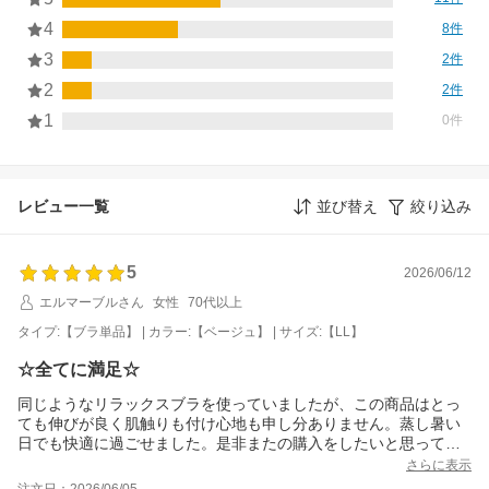
4
8件
3
2件
2
2件
1
0件
レビュー一覧
並び替え
絞り込み
5
2026/06/12
エルマーブルさん
女性
70代以上
タイプ:【ブラ単品】 | カラー:【ベージュ】 | サイズ:【LL】
☆全てに満足☆
同じようなリラックスブラを使っていましたが、この商品はとっ
ても伸びが良く肌触りも付け心地も申し分ありません。蒸し暑い
日でも快適に過ごせました。是非またの購入をしたいと思ってい
ます。
さらに表示
注文日：2026/06/05