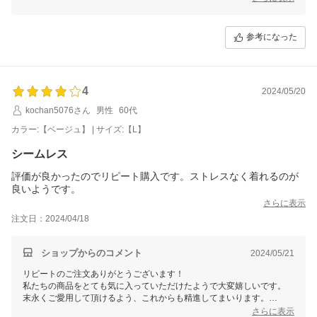
これからも、より良い商品・サービスを目指して参ります。どうぞ、今
後ともよろしくお願いいたします。
参考になった
三恵 谷口加奈子
4
2024/05/20
kochan5076さん
男性
60代
カラー:【ベージュ】 | サイズ:【L】
シームレス
評価が良かったのでリピート購入です。ストレスなく着れるのが
良いようです。
さらに表示
注文日：2024/04/18
ショップからのコメント
2024/05/21
リピートのご注文ありがとうございます！
私たちの商品をとても気に入っていただけたようで大変嬉しいです。
末永くご愛用して頂けるよう、これからも精進してまいります。
今後とも、どうぞよろしくお願いいたします。
さらに表示