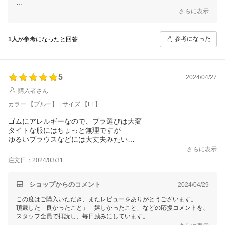
こちらのシームレスブラは通気性がよく、薄手のシャツやワンピースで
さらに表示
もブラが響きにくい仕様となっております。また、U字バックで背中も
美しく見せてくれます！
これからの暑い季節にぴったりの商品になっておりますので、たくさん
参考になった
1人
が参考になったと回答
ご愛用いただけますと幸いです。
今後もまた買いたいと思っていただけるような商品をご提案できますよ
う努めてまいります。
5
またのご来店を心よりお待ちいたしております。
2024/04/27
今後ともよろしくお願いいたします。
購入者さん
三恵 佐野昌子
カラー:【ブルー】 | サイズ:【LL】
ゴムにアレルギーなので、ブラ選びは大変
タイトな服にはちょっと無理ですが
ゆるいブラウスなどには大丈夫みたい
つけると言うより着るですね
さらに表示
真夏にこのパットは暑そうな気もする
注文日：2024/03/31
ショップからのコメント
2024/04/29
この度はご購入いただき、またレビューをありがとうございます。
頂戴した「良かったこと」「嬉しかったこと」などの応援コメントを、
スタッフ全員で拝読し、毎日励みにしています。
誠に勝手ながら、ゴールデンウィーク期間中のご注文の発送に全力を注