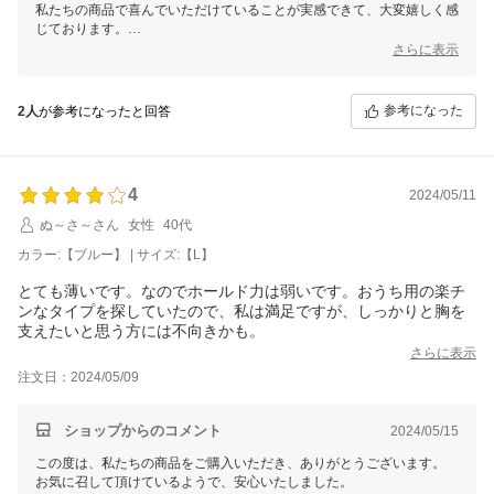
私たちの商品で喜んでいただけていることが実感できて、大変嬉しく感
じております。
是非、これからも末永くご愛用ください。
さらに表示
今後もお客様のご期待に添えるよう努力してまいります。
またのご来店を心よりお待ちいたしております。
参考になった
2人
が参考になったと回答
これからもどうぞよろしくお願いいたします。
三恵 谷口加奈子
4
2024/05/11
ぬ～さ～さん
女性
40代
カラー:【ブルー】 | サイズ:【L】
とても薄いです。なのでホールド力は弱いです。おうち用の楽チ
ンなタイプを探していたので、私は満足ですが、しっかりと胸を
支えたいと思う方には不向きかも。
さらに表示
注文日：2024/05/09
ショップからのコメント
2024/05/15
この度は、私たちの商品をご購入いただき、ありがとうございます。
お気に召して頂けているようで、安心いたしました。