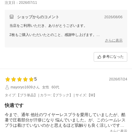
注文日：2026/07/11
ショップからのコメント
2026/08/06
当店をご利用いただき、ありがとうございます。
2枚もご購入いただいたとのこと、感謝申し上げます。
お選びいただいたお色味や着け心地にご満足いただけたようで、大変嬉
さらに表示
しく思います。
これからもお客様にご満足いただける商品やサービスをご提案できます
参考になった
よう、努めてまいります。
またのご利用を心よりお待ちしております。
三恵 小林 美和子
5
2026/07/24
mayoryo1609さん
女性
60代
タイプ:【ブラ単品】 | カラー:【ブラック】 | サイズ:【M】
快適です
今まで、通年 他社のワイヤーレスブラを愛用していましたが、酷
暑で圧着部分が汗疹になり 悩んでいました。が、このシームレス
ブラは着けていないのかと思えるほど肌触りも良く涼しいです。
快適過ぎて、再購入です。
さらに表示