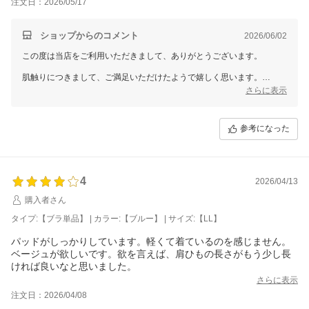
注文日：2026/05/17
ショップからのコメント
2026/06/02
この度は当店をご利用いただきまして、ありがとうございます。
肌触りにつきまして、ご満足いただけたようで嬉しく思います。
暑い時期でも快適にご使用いただけているとのことで、安心いたしまし
さらに表示
た。
また伸びの良さや着用感も気に入っていただけたようで、何よりです。
参考になった
これからも皆さまに心地よくご使用いただける商品をご提案できますよ
う、努めてまいります。
引き続き、どうぞよろしくお願いいたします。
三恵 小林 美和子
4
2026/04/13
購入者さん
タイプ:【ブラ単品】 | カラー:【ブルー】 | サイズ:【LL】
パッドがしっかりしています。軽くて着ているのを感じません。
ベージュが欲しいです。欲を言えば、肩ひもの長さがもう少し長
ければ良いなと思いました。
さらに表示
注文日：2026/04/08