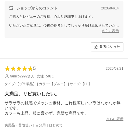
ショップからのコメント
2026/04/14
ご購入とレビューのご投稿、心より感謝申し上げます。
いただいたご意見は、今後の参考としてしっかり受け止めさせていただ
きます。
さらに表示
なお、個別での対応が必要なお客様へは、別途メールにてご対応させて
いただきますので、どうぞご安心くださいませ。
参考になった
今後も、より良い商品・サービスをご提供できるよう努めてまいりま
す。
季節の変わり目でもございますので、どうぞ無理のないようお過ごしく
5
2025/08/21
ださいませ。
tamco2992さん
女性
50代
またのご来店を心よりお待ちしております。
タイプ:【ブラ単品】 | カラー:【ブルー】 | サイズ:【LL】
三恵 小林 美和子
大満足。リピ買いしたい。
サラサラの触感でメッシュ素材、これ程涼しいブラはなかなか無
いです。
カラーも上品、服に響かず、完璧な商品です。
さらに表示
実用品・普段使い｜自分用｜はじめて