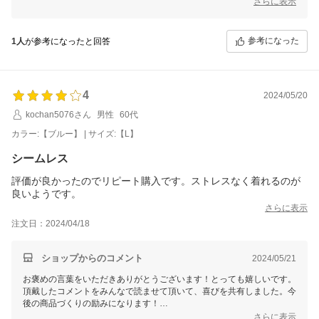
さらに表示
ぐため、4/27(土)～5/7(火)にご投稿いただいたレビューは拝見させてい
ただきますが、ご返信対応はお休みさせていただいております。誠に申
し訳ございません。
参考になった
1人
が参考になったと回答
※個別での対応が必要なお客様へは、5月8日(水)から順次対応させてい
ただきます。
対応にお時間を頂戴します。何卒、ご容赦くださいませ。
尚、5/8(水)以降に頂戴したレビューから返信を再開させていただきま
4
2024/05/20
す。
心を込めて返信いたしますので、今後とも、どうぞよろしくお願いいた
kochan5076さん
男性
60代
します。
カラー:【ブルー】 | サイズ:【L】
シームレス
評価が良かったのでリピート購入です。ストレスなく着れるのが
良いようです。
さらに表示
注文日：2024/04/18
ショップからのコメント
2024/05/21
お褒めの言葉をいただきありがとうございます！とっても嬉しいです。
頂戴したコメントをみんなで読ませて頂いて、喜びを共有しました。今
後の商品づくりの励みになります！
また、リピート購入もありがとうございます。
さらに表示