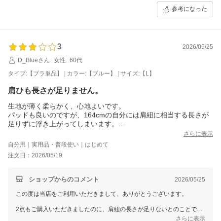
またのご来店を心よりお待ちいたしております。
参考になった
これからもどうぞよろしくお願いいたします。
三恵 谷口加奈子
3
2026/05/25
D_Blueさん
女性
60代
タイプ:【ブラ単品】 | カラー:【ブルー】 | サイズ:【L】
肩ひも長さが足りません。
生地が薄く柔らかく、心地よいです。
パッドも良いのですが、164cmの自分には肩紐に相当する長さが
足りずに浮き上がってしまいます。
残念ですが使えません。
さらに表示
2枚購入しましたがすでに洗ってしまったのでガックリ痩せたら使
自分用｜実用品・普段使い｜はじめて
えるでしょう。
注文日：2026/05/19
ショップからのコメント
2026/05/25
この度は当店をご利用いただきまして、ありがとうございます。
2点もご購入いただきましたのに、肩紐の長さが足りないとのことで、
ご不便をおかけし、申し訳ございません。。
さらに表示