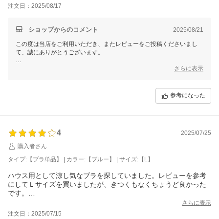
注文日：2025/08/17
ショップからのコメント
2025/08/21
この度は当店をご利用いただき、またレビューをご投稿くださいまし
て、誠にありがとうございます。
お客様よりいただくご意見やご感想は、私どもにとって大変貴重な財産
さらに表示
であり、今後の改善・向上のための大切な指針とさせていただきます。
なお、個別での対応が必要なお客様へは、別途メールにてご対応させて
参考になった
いただきますので、どうぞご安心くださいませ。
これからもご期待に応えられるよう、一層の努力を重ねてまいります。
蒸し暑い毎日が続きますが、少しでも快適にお過ごしいただければ幸い
4
2025/07/25
です。
購入者さん
またのご利用を心よりお待ち申し上げております。
タイプ:【ブラ単品】 | カラー:【ブルー】 | サイズ:【L】
三恵 山本 真由
ハウス用として涼し気なブラを探していました。レビューを参考
にしてＬサイズを買いましたが、きつくもなくちょうど良かった
です。
ノンワイヤーで楽ちんですが、少しパッドが薄かったら良かった
さらに表示
です。けど、汗をかいても乾くので、蒸れませんでした。
注文日：2025/07/15