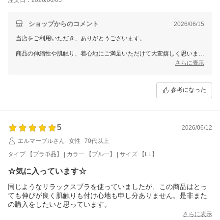
ショップからのコメント
2026/06/15
当店をご利用いただき、ありがとうございます。
商品の伸縮性や肌触り、着心地にご満足いただけて大変嬉しく思いま
す。
さらに表示
また次回の購入もご検討いただき、誠にありがとうございます。
これからも皆様に毎日を快適にお過ごしいただける商品をお届けできる
参考になった
よう、一層の品質向上に努めてまいります。
この度は嬉しいお声をお寄せいただき、誠にありがとうございました。
またのご利用を心よりお待ちしております。
5
2026/06/12
三恵 小林 美和子
エルマーブルさん
女性
70代以上
タイプ:【ブラ単品】 | カラー:【ブルー】 | サイズ:【LL】
☆気に入っています☆
同じようなリラックスブラを使っていましたが、この商品はとっ
ても伸びが良く肌触りも付け心地も申し分ありません。是非また
の購入をしたいと思っています。
さらに表示