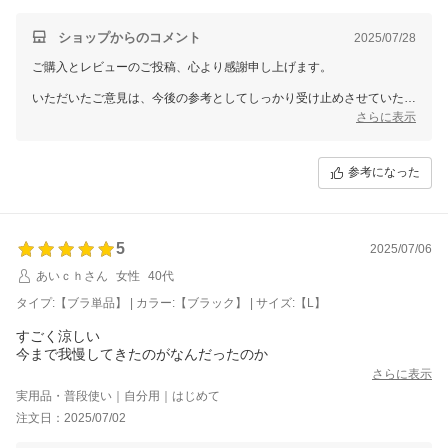
ショップからのコメント
2025/07/28
ご購入とレビューのご投稿、心より感謝申し上げます。
いただいたご意見は、今後の参考としてしっかり受け止めさせていただ
きます。
さらに表示
なお、個別での対応が必要なお客様へは、別途メールにてご対応させて
いただきますので、どうぞご安心くださいませ。
参考になった
今後も、より良い商品・サービスをご提供できるよう努めてまいりま
す。
夏の疲れが出やすい時期ですが、どうぞご自愛くださいませ。
5
2025/07/06
またのご来店を心よりお待ちしております。
あいｃｈさん
女性
40代
タイプ:【ブラ単品】 | カラー:【ブラック】 | サイズ:【L】
三恵 山本 真由
すごく涼しい
今まで我慢してきたのがなんだったのか
さらに表示
実用品・普段使い｜自分用｜はじめて
注文日：2025/07/02