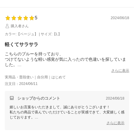
5
2024/06/18
購入者さん
カラー:【ベージュ】 | サイズ:【L】
軽くてサラサラ
こちらのブルーを持っており、
つけてないような軽い感覚が気に入ったので色違いを探していま
した。
似たような感じのものは沢山出品されていますが、
さらに表示
締め付け感がこちらの方が楽で
実用品・普段使い｜自分用｜はじめて
生地もサラサラで気持ち良いです。
注文日：2024/06/11
再入荷を待ちましたが買えて良かったです。
ショップからのコメント
2024/06/18
嬉しいお言葉をいただきまして、誠にありがとうございます！
私たちの商品で喜んでいただけていることが実感できて、大変嬉しく感
じております。
是非、これからも末永くご愛用ください。
さらに表示
今後もお客様のご期待に添えるよう努力してまいります。