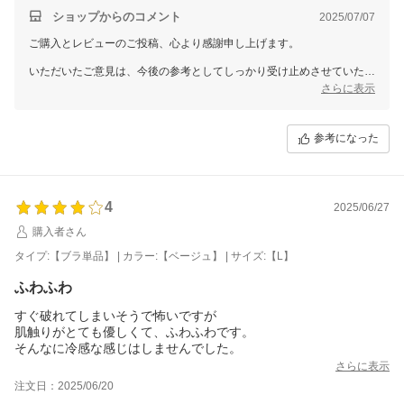
ショップからのコメント
2025/07/07
ご購入とレビューのご投稿、心より感謝申し上げます。
いただいたご意見は、今後の参考としてしっかり受け止めさせていただ
きます。
さらに表示
なお、個別での対応が必要なお客様へは、別途メールにてご対応させて
いただきますので、どうぞご安心くださいませ。
参考になった
今後も、より良い商品・サービスをご提供できるよう努めてまいりま
す。
またのご来店を心よりお待ちしております。
4
2025/06/27
三恵 山本 真由
購入者さん
タイプ:【ブラ単品】 | カラー:【ベージュ】 | サイズ:【L】
ふわふわ
すぐ破れてしまいそうで怖いですが
肌触りがとても優しくて、ふわふわです。
そんなに冷感な感じはしませんでした。
さらに表示
注文日：2025/06/20