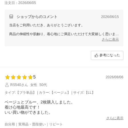
注文日：2026/06/05
ショップからのコメント
2026/06/15
当店をご利用いただき、ありがとうございます。
商品の伸縮性や肌触り、着心地にご満足いただけて大変嬉しく思いま
す。
さらに表示
また次回の購入もご検討いただき、誠にありがとうございます。
これからも皆様の日々の暮らしに寄り添い、長くご愛用いただける商品
参考になった
をお届けできるよう、一層の品質向上に努めてまいります。
またのご利用を心よりお待ちしております。
三恵 小林 美和子
5
2026/08/06
RS540さん
女性
50代
タイプ:【ブラ単品】 | カラー:【ベージュ】 | サイズ:【LL】
ベージュとブルー、2枚購入しました。
着け心地最高です！
さらに表示
自分用｜実用品・普段使い｜リピート