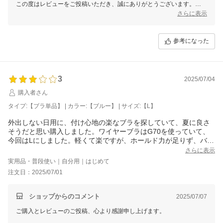
この度はレビューをご投稿いただき、誠にありがとうございます。
さらに表示
いただいたご意見は、今後の改善・向上に役立てさせていただきます。
なお、個別での対応が必要なお客様へは、別途メールにてご対応させて
参考になった
いただきますので、どうぞご安心くださいませ。
これからも皆さまに安心してご利用いただけるお店を目指してまいりま
す。
3
2025/07/04
またのご来店をお待ちしております。
購入者さん
三恵 山本 真由
タイプ:【ブラ単品】 | カラー:【ブルー】 | サイズ:【L】
外出しない日用に、付け心地の楽なブラを探していて、夏に良さ
そうだと思い購入しました。ワイヤーブラはG70を使っていて、
今回はLにしました。軽くて楽ですが、ホールド力が足りず、バス
トが下がってしまうので、寝るときだけにします。カップ的にはL
さらに表示
Lなのかも知れませんが、もっとユルくなりそうな気がしますが。
実用品・普段使い｜自分用｜はじめて
私には合わなかったようです。
注文日：2025/07/01
ショップからのコメント
2025/07/07
ご購入とレビューのご投稿、心より感謝申し上げます。