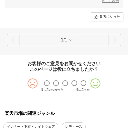
せっかくご購入いただきましたのに、お客様のご期待に添えず誠に申し
さらに表示
訳ございません。お詫び申し上げます。
お客様からいただきましたご感想は、商品開発部に共有させていただき
参考になった
貴重なご意見とし取り扱わせていただきます。
これからもより良い商品をご提案できますよう努めてまいります。
何卒よろしくお願い申し上げます。
三恵 川崎恵梨香
1/1
お客様のご意見をお聞かせください
このページは役に立ちましたか？
役に立たなかった
役に立った
楽天市場の関連ジャンル
インナー・下着・ナイトウェア
レディース