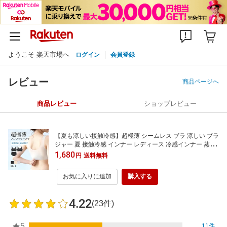
ようこそ 楽天市場へ
ログイン
会員登録
レビュー
商品ページへ
商品レビュー
ショップレビュー
【夏も涼しい接触冷感】超極薄 シームレス ブラ 涼しい ブラ
ジャー 夏 接触冷感 インナー レディース 冷感インナー 蒸れ
ない 速乾 メッシュ 通気性 ワイヤレスブラ 響かない ブラ ブ
1,680
円
送料無料
ラジャー 大きいサイズ ナイトブラ ブラトップ ノンワイヤー
ブラ [メール便送料無料][三恵]
お気に入りに追加
購入する
4.22
(23件)
5
11件