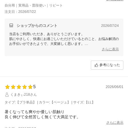
自分用｜実用品・普段使い｜リピート
注文日：2026/07/22
ショップからのコメント
2026/07/24
当店をご利用いただき、ありがとうございます。
肌にやさしく、快適にお過ごしいただけているとのこと、お悩み解消の
お手伝いができたようで、大変嬉しく思います。
さらに表示
これからも心地よくお使いいただける商品をご提案できますよう、努め
てまいります。
またのご利用を心よりお待ちしております。
参考になった
三恵 小林 美和子
5
2026/06/01
くまきぃ218さん
タイプ:【ブラ単品】 | カラー:【ベージュ】 | サイズ:【LL】
暑くなっても爽やか優しい肌触り
さらに表示