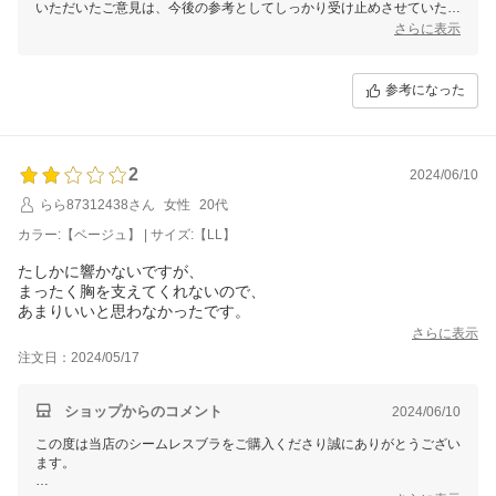
いただいたご意見は、今後の参考としてしっかり受け止めさせていただ
きます。
さらに表示
なお、個別での対応が必要なお客様へは、別途メールにてご対応させて
いただきますので、どうぞご安心くださいませ。
参考になった
今後も、より良い商品・サービスをご提供できるよう努めてまいりま
す。
またのご来店を心よりお待ちしております。
2
2024/06/10
三恵 山本 真由
らら87312438さん
女性
20代
カラー:【ベージュ】 | サイズ:【LL】
たしかに響かないですが、
まったく胸を支えてくれないので、
あまりいいと思わなかったです。
さらに表示
注文日：2024/05/17
ショップからのコメント
2024/06/10
この度は当店のシームレスブラをご購入くださり誠にありがとうござい
ます。