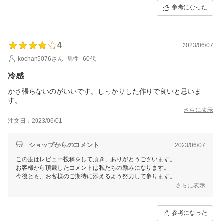
めて参ります。
参考になった
今後とも、どうぞよろしくお願いいたします。
三恵 谷口加奈子
4
2023/06/07
kochan5076さん
男性
60代
冷感
かさ張らないのがいいです。しっかりした作りで良いと思いま
す。
さらに表示
注文日：2023/06/01
ショップからのコメント
2023/06/07
この度はレビュー投稿をして頂き、ありがとうございます。
お客様から頂戴したコメントは私たちの励みになります。
今後とも、お客様のご期待に添えるよう努力して参ります。
またのご来店を心よりお待ちいたしております。
さらに表示
三恵 谷口加奈子
参考になった