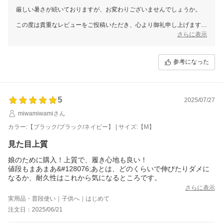
厳しい暑さが続いておりますが、お変わりございませんでしょうか。
この度は貴重なレビューをご投稿いただき、心より御礼申し上げます。
さらに表示
数あるお店の中から当店をお選びいただけたこと、そして実際にご感想
まで届けてくださったこと、スタッフ一同感謝の気持ちでいっぱいで
す。
参考になった
お寄せいただいたご意見は、今後の商品やサービスの向上にしっかりと
活かしてまいります。
なお、個別での対応が必要なお客様へは、別途メールにてご対応させて
5
2025/07/27
いただきますので、どうぞご安心くださいませ。
miwamiwamiさん
これからも末永くご愛顧いただけるよう、精一杯努めてまいります。
カラー:【ブラック/ブラック/ネイビー】 | サイズ:【M】
今後とも、よろしくお願いいたします。
見た目上質
三恵 山本 真由
娘のために購入！上質で、履き心地も良い！
値段もまあまあ&#128076;あとは、どのくらいで伸びたりダメに
なるか、耐久性はこれから気になるところです。
さらに表示
実用品・普段使い｜子供へ｜はじめて
注文日：2025/06/21