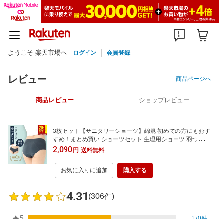
ようこそ 楽天市場へ
ログイン
会員登録
レビュー
商品ページへ
商品レビュー
ショップレビュー
3枚セット【サニタリーショーツ】綿混 初めての方にもおす
すめ！まとめ買い ショーツセット 生理用ショーツ 羽つき対
応 夜用 お肌に優しい 多い日や夜も安心 ロング防水布採用
2,090
円
送料無料
汚れが目立たない [M L LL] 大きいサイズ? 立体成型 脇縫い
目なし [サニフレア ]
お気に入りに追加
購入する
4.31
(306件)
5
170件