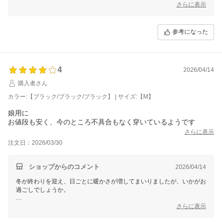
フィット感につきましてもご満足いただけているようで安心いたしまし
さらに表示
た。
これからも皆様にご満足いただける商品をご提案できますよう、努めて
参考になった
まいります。
どうぞよろしくお願いいたします。
三恵 小林 美和子
4
2026/04/14
購入者さん
カラー:【ブラック/ブラック/ブラック】 | サイズ:【M】
娘用に
お値段も安く、今のところ不具合もなく穿いているようです
さらに表示
注文日：2026/03/30
ショップからのコメント
2026/04/14
冬が終わりを迎え、日ごとに暖かさが増してまいりましたが、いかがお
過ごしでしょうか。
この度はレビューをご投稿いただき、誠にありがとうございます。
さらに表示
いただいたご意見は、今後の改善・向上に役立てさせていただきます。