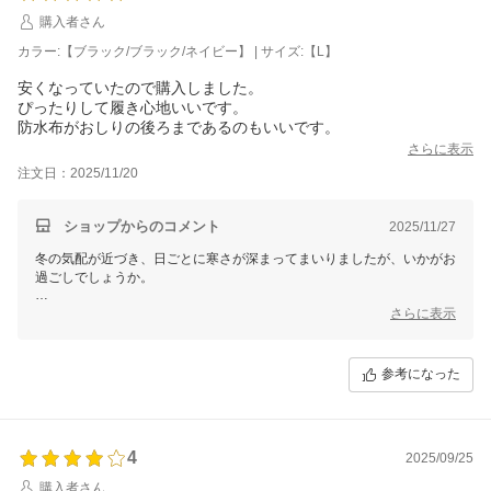
またのご利用を心よりお待ち申し上げております。
購入者さん
カラー:【ブラック/ブラック/ネイビー】 | サイズ:【L】
三恵 山本 真由
安くなっていたので購入しました。
ぴったりして履き心地いいです。
防水布がおしりの後ろまであるのもいいです。
さらに表示
注文日：2025/11/20
ショップからのコメント
2025/11/27
冬の気配が近づき、日ごとに寒さが深まってまいりましたが、いかがお
過ごしでしょうか。
この度は貴重なレビューをご投稿いただき、心より御礼申し上げます。
さらに表示
数あるお店の中から当店をお選びいただけたこと、そして実際にご感想
まで届けてくださったこと、スタッフ一同感謝の気持ちでいっぱいで
参考になった
す。
お寄せいただいたご意見は、今後の商品やサービスの向上にしっかりと
活かしてまいります。
4
2025/09/25
なお、個別での対応が必要なお客様へは、別途メールにてご対応させて
いただきますので、どうぞご安心くださいませ。
購入者さん