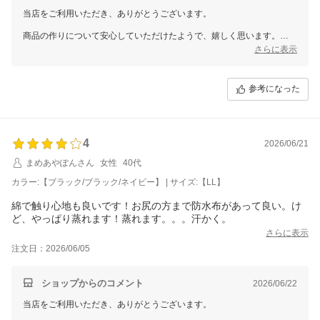
当店をご利用いただき、ありがとうございます。
商品の作りについて安心していただけたようで、嬉しく思います。
これからの耐久性についても、ご期待に応えられるものとなれば、幸い
さらに表示
です。
これからも皆様に長くご愛用いただける商品をお届けできるよう、努め
参考になった
てまいります。
またのご利用を心よりお待ちしております。
三恵 小林 美和子
4
2026/06/21
まめあやぽんさん
女性
40代
カラー:【ブラック/ブラック/ネイビー】 | サイズ:【LL】
綿で触り心地も良いです！お尻の方まで防水布があって良い。け
ど、やっぱり蒸れます！蒸れます。。。汗かく。
さらに表示
注文日：2026/06/05
ショップからのコメント
2026/06/22
当店をご利用いただき、ありがとうございます。