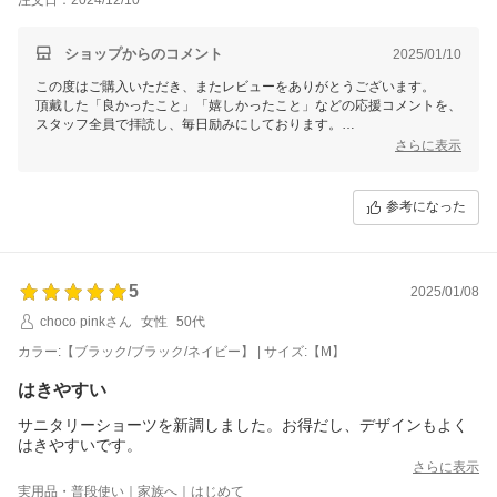
家にいる時 静かなので 歩いているとパンツのかさかさ？擦れる音
がしますが 仕事の時とか全然気になりません。
素敵な商品をありがとうございます。
ショップからのコメント
2025/01/10
素敵な商品をありがとうございます。
この度はご購入いただき、またレビューをありがとうございます。
頂戴した「良かったこと」「嬉しかったこと」などの応援コメントを、
スタッフ全員で拝読し、毎日励みにしております。
誠に勝手ながら、年末年始の休業期間中のご注文の発送に全力を注ぐた
さらに表示
め、12/21(土)～1/13(月)にご投稿いただいたレビューは拝見させていた
だきますが、ご返信対応はお休みさせていただいております。
誠に申し訳ございません。
参考になった
※個別での対応が必要なお客様へは、1/14(火)から順次対応させていた
だきます。
対応にお時間を頂戴します。
何卒、ご容赦くださいませ。
5
2025/01/08
1/14(火)以降に頂戴したレビューから返信を再開させていただきます。
心を込めて返信いたしますので、今後とも、どうぞよろしくお願いいた
choco pinkさん
女性
50代
します。
カラー:【ブラック/ブラック/ネイビー】 | サイズ:【M】
はきやすい
サニタリーショーツを新調しました。お得だし、デザインもよく
はきやすいです。
さらに表示
実用品・普段使い｜家族へ｜はじめて