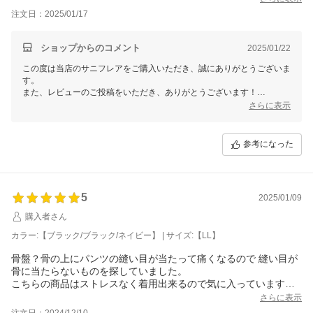
洗濯などをしてもどのくらいこのフィット感がもってくれるか、
注文日：2025/01/17
がリピートするかしないかのカギになってます。
あと生地の感じから夏場は暑くて穿けなそうな予感がするのでマ
イナス1にしました。
ショップからのコメント
2025/01/22
この度は当店のサニフレアをご購入いただき、誠にありがとうございま
す。
また、レビューのご投稿をいただき、ありがとうございます！
さらに表示
「すごい締め付け感もなく、でもしっかりフィット感あり、中でナプキ
ンが動いて不快なこともなく、とても良かったです。」とのこと、あり
がとうございます！
参考になった
当商品は生地の伸縮性が高いので、身体に合わせて程よくフィットし、
締め付けることなくピタッと包み込みます。
ぜひ今後ともご愛用いただけますと幸いです。
お客様からのお言葉を励みに、より良い商品をご提案できますよう、努
5
2025/01/09
めてまいります。
購入者さん
これからもどうぞよろしくお願いいたします。
カラー:【ブラック/ブラック/ネイビー】 | サイズ:【LL】
三恵 川崎恵梨香
骨盤？骨の上にパンツの縫い目が当たって痛くなるので 縫い目が
骨に当たらないものを探していました。
こちらの商品はストレスなく着用出来るので気に入っています。
もう少しハイウエストの商品があれば永遠にリピート購入したい
さらに表示
くらいです。
注文日：2024/12/10