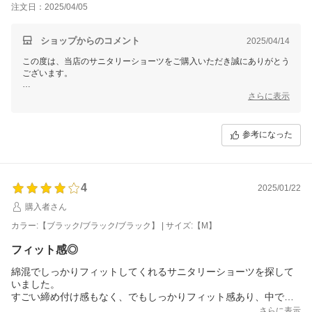
注文日：2025/04/05
リーズナブルな点はありがたく、羽根つき対応でタグもなく、仕
様には満足しています。
ショップからのコメント
2025/04/14
この度は、当店のサニタリーショーツをご購入いただき誠にありがとう
ございます。
「キツくはないけど、防水布が後ろまであるため生地自体は上下には伸
さらに表示
びず、股上が浅いです。」とのこと、商品仕様についてお客様のご期待
に沿えず申し訳ございません。お客様の貴重なご意見については、商品
開発部に共有し、今後の参考とさせていただきます。
参考になった
また、「リーズナブルな点はありがたく、羽根つき対応でタグもなく、
仕様には満足しています。」とのこと、お褒めの言葉をいただきありが
とうございます。
4
2025/01/22
今後もより良い商品をご提案できますよう、努めてまいります。
購入者さん
またのご利用をスタッフ一同、心よりお待ちしております。
カラー:【ブラック/ブラック/ブラック】 | サイズ:【M】
三恵 松永小夜子
フィット感◎
綿混でしっかりフィットしてくれるサニタリーショーツを探して
いました。
すごい締め付け感もなく、でもしっかりフィット感あり、中でナ
プキンが動いて不快なこともなく、とても良かったです。
さらに表示