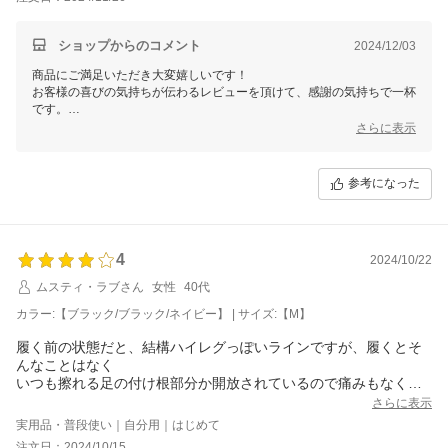
ショップからのコメント
2024/12/03
商品にご満足いただき大変嬉しいです！
お客様の喜びの気持ちが伝わるレビューを頂けて、感謝の気持ちで一杯
です。
さらに表示
今後もお客様のご期待に添えるよう努力してまいります。
またのご来店を心よりお待ちいたしております。
これからもどうぞよろしくお願いいたします。
参考になった
三恵 谷口加奈子
4
2024/10/22
ムスティ・ラブさん
女性
40代
カラー:【ブラック/ブラック/ネイビー】 | サイズ:【M】
履く前の状態だと、結構ハイレグっぽいラインですが、履くとそ
んなことはなく
いつも擦れる足の付け根部分か開放されているので痛みもなく良
かったです。
さらに表示
生地全体がゴムみたいによく伸びるので全体にフィットして安心
実用品・普段使い｜自分用｜はじめて
です。
注文日：2024/10/15