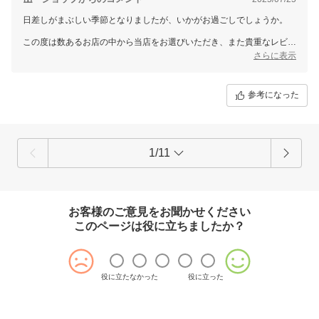
日差しがまぶしい季節となりましたが、いかがお過ごしでしょうか。
この度は数あるお店の中から当店をお選びいただき、また貴重なレビュ
ーをご投稿くださり誠にありがとうございます。
さらに表示
お寄せいただいたご感想は、スタッフ一同ありがたく拝見いたしまし
た。
参考になった
ご意見・ご要望につきましては、今後の商品開発やサービス向上の大切
な参考として、しっかりと受け止めてまいります。
なお、個別での対応が必要なお客様へは、別途メールにてご対応させて
いただきますので、どうぞご安心くださいませ。
1/11
これからも「選んでよかった」と感じていただけるお店を目指し、日々
精進してまいります。
またのご来店を心よりお待ちしております。
お客様のご意見をお聞かせください
三恵 山本 真由
このページは役に立ちましたか？
役に立たなかった
役に立った