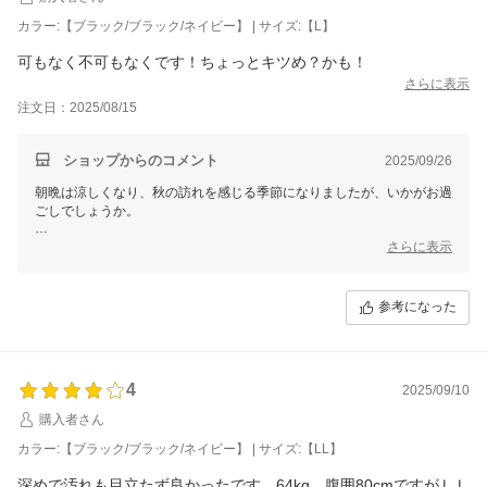
カラー:【ブラック/ブラック/ネイビー】 | サイズ:【L】
これからも末永くご愛顧いただけるよう、精一杯努めてまいります。
可もなく不可もなくです！ちょっとキツめ？かも！
今後とも、よろしくお願いいたします。
さらに表示
三恵 山本 真由
注文日：2025/08/15
ショップからのコメント
2025/09/26
朝晩は涼しくなり、秋の訪れを感じる季節になりましたが、いかがお過
ごしでしょうか。
この度は数あるお店の中から当店をお選びいただき、また貴重なレビュ
さらに表示
ーをご投稿くださり誠にありがとうございます。
お寄せいただいたご感想は、スタッフ一同ありがたく拝見いたしまし
参考になった
た。
ご意見・ご要望につきましては、今後の商品開発やサービス向上の大切
な参考として、しっかりと受け止めてまいります。
なお、個別での対応が必要なお客様へは、別途メールにてご対応させて
4
2025/09/10
いただきますので、どうぞご安心くださいませ。
購入者さん
これからも「選んでよかった」と感じていただけるお店を目指し、日々
カラー:【ブラック/ブラック/ネイビー】 | サイズ:【LL】
精進してまいります。
深めで汚れも目立たず良かったです。64kg、腹囲80cmですがＬＬ