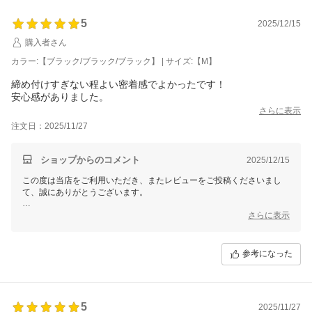
冬の寒さが本格的になってまいりましたので、どうぞお身体にお気をつ
5
2025/12/15
けてお過ごしくださいませ。
購入者さん
またのご来店を心よりお待ちしております。
カラー:【ブラック/ブラック/ブラック】 | サイズ:【M】
三恵 山本 真由
締め付けすぎない程よい密着感でよかったです！
安心感がありました。
さらに表示
注文日：2025/11/27
ショップからのコメント
2025/12/15
この度は当店をご利用いただき、またレビューをご投稿くださいまし
て、誠にありがとうございます。
お客様よりいただくご意見やご感想は、私どもにとって大変貴重な財産
さらに表示
であり、今後の改善・向上のための大切な指針とさせていただきます。
なお、個別での対応が必要なお客様へは、別途メールにてご対応させて
参考になった
いただきますので、どうぞご安心くださいませ。
これからもご期待に応えられるよう、一層の努力を重ねてまいります。
寒さが深まる時期でございますので、どうぞご自愛くださいませ。
5
2025/11/27