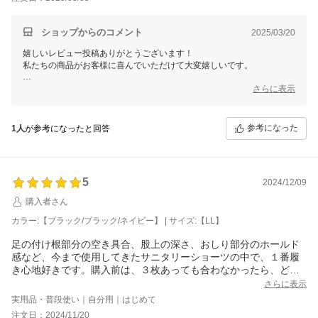
ショップからのコメント
2025/03/20
嬉しいレビュー投稿ありがとうございます！
私たちの商品がお客様に喜んでいただけて大変嬉しいです。
今後も、お客様のご期待に添えるよう、努力してまいります。
さらに表示
またのご利用をお待ちしております。
三恵 谷口加奈子
参考になった
1人
が参考になったと回答
5
2024/12/09
購入者さん
カラー:【ブラック/ブラック/ネイビー】 | サイズ:【LL】
足の付け根部分の空き具合、股上の深さ、おしり部分のホールド
感など、今まで使用してきたサニタリーショーツの中で、１番履
き心地好きです。購入前は、３枚あっても合わなかったら、どう
しょうか、無駄になるか？と悩みましたが、１つ使用後は真逆に
さらに表示
お得感を感じてます。
実用品・普段使い｜自分用｜はじめて
注文日：2024/11/20