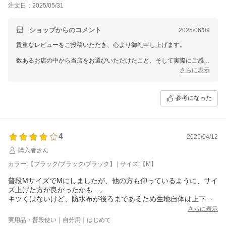
羽つきをつけようとしたら､ちょっとくっつきづらかったので星は
注文日：2025/05/31
1つ減らしました｡
3枚セットで値段的にも安いかなと思います｡
ショップからのコメント
2025/06/09
貴重なレビューをご投稿いただき、心より御礼申し上げます。
数あるお店の中から当店をお選びいただけたこと、そして実際にご感想
まで届けてくださったこと、スタッフ一同感謝の気持ちでいっぱいで
さらに表示
す。
お寄せいただいたご意見は、今後の商品やサービスの向上にしっかりと
参考になった
活かしてまいります。
なお、個別での対応が必要なお客様へは、別途メールにてご対応させて
いただきますので、どうぞご安心くださいませ。
4
2025/04/12
これからも末永くご愛顧いただけるよう、精一杯努めてまいります。
今後とも、よろしくお願いいたします。
購入者さん
カラー:【ブラック/ブラック/ブラック】 | サイズ:【M】
三恵 山本 真由
普段MサイズでMにしましたが、他の方も仰っているように、サイ
ズ上げた方が良かったかも…。
キツくはないけど、防水布が後ろまであるため生地自体は上下に
は伸びず、股上が浅いです。
さらに表示
下着にしては肌触りも「ん？」って感じですが、不快感はありま
実用品・普段使い｜自分用｜はじめて
せん。