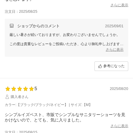
三恵 山本 真由
さらに表示
注文日：2025/08/25
ショップからのコメント
2025/09/01
厳しい暑さが続いておりますが、お変わりございませんでしょうか。
この度は貴重なレビューをご投稿いただき、心より御礼申し上げます。
さらに表示
数あるお店の中から当店をお選びいただけたこと、そして実際にご感想
まで届けてくださったこと、スタッフ一同感謝の気持ちでいっぱいで
す。
参考になった
お寄せいただいたご意見は、今後の商品やサービスの向上にしっかりと
活かしてまいります。
なお、個別での対応が必要なお客様へは、別途メールにてご対応させて
5
2025/08/20
いただきますので、どうぞご安心くださいませ。
購入者さん
これからも末永くご愛顧いただけるよう、精一杯努めてまいります。
カラー:【ブラック/ブラック/ネイビー】 | サイズ:【M】
今後とも、よろしくお願いいたします。
シンプルイズベスト、市販でシンプルなサニタリーショーツを見
三恵 山本 真由
かけないので、とても、気に入りました。
さらに表示
注文日：2025/08/15