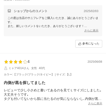
ショップからのコメント
2025/02/03
この度は当店のサニフレアをご購入いただき、誠にありがとうございま
す。
また、嬉しいコメントをいただき、ありがとうございます！
さらに表示
「手にとってみて値段以上というか、とても良いものでしっかりした作
りだなと思いました。なんというか、丈夫そうな感じです！着けていて
すごく安心感があるので買ってよかったです。」とのこと、ありがとう
参考になった
ございます！
当商品はしっかりしたつくりに加えてよく伸びる素材ですので、身体に
合わせてフィットし、快適にご着用いただけるかと思います。
ぜひ今後ともご愛用いただけますと幸いです。
4
2025/06/08
今後もより良い商品をご提案できますよう、努めてまいります。
ミャア4014さん
女性
40代
またのご利用をスタッフ一同、心よりお待ちしております。
カラー:【ブラック/ブラック/ネイビー】 | サイズ:【L】
三恵 川崎恵梨香
内側が黒を探してました
レビューで少し小さめと書いてあるのを見てＬサイズにしました｡
大丈夫そうです｡
タグも付いてないから肌に当たるのが気にならないし､内側が黒を
探してたので良かったです｡
さらに表示