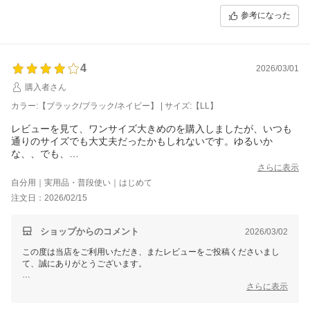
いただきますので、どうぞご安心くださいませ。
参考になった
今後も、より良い商品・サービスをご提供できるよう努めてまいりま
す。
日ごとの寒暖差が感じられる頃でございます。どうぞお身体にお気をつ
4
2026/03/01
けてお過ごしくださいませ。
購入者さん
またのご来店を心よりお待ちしております。
カラー:【ブラック/ブラック/ネイビー】 | サイズ:【LL】
三恵 山本 真由
レビューを見て、ワンサイズ大きめのを購入しましたが、いつも
通りのサイズでも大丈夫だったかもしれないです。ゆるいか
な、、でも、
今のところ漏れることもなく、使えています。
さらに表示
自分用｜実用品・普段使い｜はじめて
注文日：2026/02/15
ショップからのコメント
2026/03/02
この度は当店をご利用いただき、またレビューをご投稿くださいまし
て、誠にありがとうございます。
お客様よりいただくご意見やご感想は、私どもにとって大変貴重な財産
さらに表示
であり、今後の改善・向上のための大切な指針とさせていただきます。