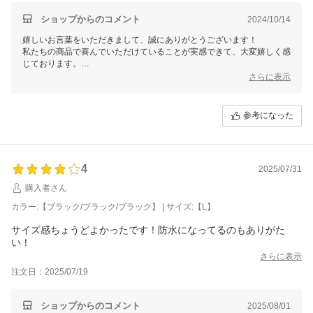
と思う程度です。
ショップからのコメント
2024/10/14
嬉しいお言葉をいただきまして、誠にありがとうございます！
私たちの商品で喜んでいただけていることが実感できて、大変嬉しく感
じております。
是非、これからも末永くご愛用ください。
さらに表示
今後もお客様のご期待に添えるよう努力してまいります。
またのご来店を心よりお待ちいたしております。
参考になった
これからもどうぞよろしくお願いいたします。
三恵 谷口加奈子
4
2025/07/31
購入者さん
カラー:【ブラック/ブラック/ブラック】 | サイズ:【L】
サイズ感ちょうどよかったです！防水になってるのもありがた
い！
さらに表示
注文日：2025/07/19
ショップからのコメント
2025/08/01