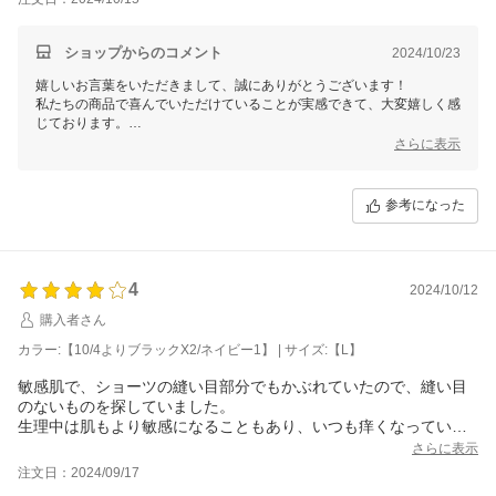
このままの記事で一部丈くらいのボクサータイプがあればいいな
と思いました。
ショップからのコメント
2024/10/23
嬉しいお言葉をいただきまして、誠にありがとうございます！
私たちの商品で喜んでいただけていることが実感できて、大変嬉しく感
じております。
是非、これからも末永くご愛用ください。
さらに表示
今後もお客様のご期待に添えるよう努力してまいります。
またのご来店を心よりお待ちいたしております。
参考になった
これからもどうぞよろしくお願いいたします。
三恵 谷口加奈子
4
2024/10/12
購入者さん
カラー:【10/4よりブラックX2/ネイビー1】 | サイズ:【L】
敏感肌で、ショーツの縫い目部分でもかぶれていたので、縫い目
のないものを探していました。
生理中は肌もより敏感になることもあり、いつも痒くなっていた
のですが、これは大丈夫です！
さらに表示
足の付け根にあたる部分が、痒くなったりはしていないのです
注文日：2024/09/17
が、肌に優しいかと言われると少しガサっとする感じはあるかな