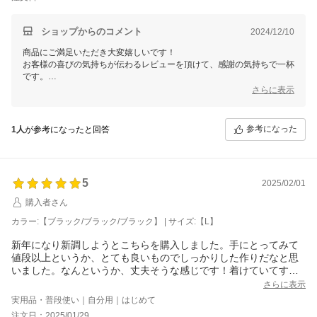
ショップからのコメント
2024/12/10
商品にご満足いただき大変嬉しいです！
お客様の喜びの気持ちが伝わるレビューを頂けて、感謝の気持ちで一杯
です。
さらに表示
今後もお客様のご期待に添えるよう努力してまいります。
またのご来店を心よりお待ちいたしております。
これからもどうぞよろしくお願いいたします。
参考になった
1人
が参考になったと回答
三恵 谷口加奈子
5
2025/02/01
購入者さん
カラー:【ブラック/ブラック/ブラック】 | サイズ:【L】
新年になり新調しようとこちらを購入しました。手にとってみて
値段以上というか、とても良いものでしっかりした作りだなと思
いました。なんというか、丈夫そうな感じです！着けていてすご
く安心感があるので買ってよかったです。
さらに表示
実用品・普段使い｜自分用｜はじめて
注文日：2025/01/29