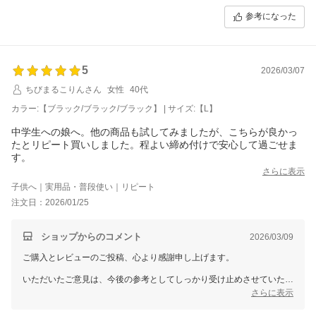
参考になった
なお、個別での対応が必要なお客様へは、別途メールにてご対応させて
いただきますので、どうぞご安心くださいませ。
これからも皆さまに安心してご利用いただけるお店を目指してまいりま
す。
5
2026/03/07
またのご来店をお待ちしております。
ちびまるこりんさん
女性
40代
カラー:【ブラック/ブラック/ブラック】 | サイズ:【L】
三恵 小林 美和子
中学生への娘へ。他の商品も試してみましたが、こちらが良かっ
たとリピート買いしました。程よい締め付けで安心して過ごせま
す。
さらに表示
子供へ｜実用品・普段使い｜リピート
注文日：2026/01/25
ショップからのコメント
2026/03/09
ご購入とレビューのご投稿、心より感謝申し上げます。
いただいたご意見は、今後の参考としてしっかり受け止めさせていただ
きます。
さらに表示
なお、個別での対応が必要なお客様へは、別途メールにてご対応させて