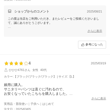
ショップからのコメント
2025/08/21
この度は当店をご利用いただき、またレビューをご投稿くださいまし
て、誠にありがとうございます。
お客様よりいただくご意見やご感想は、私どもにとって大変貴重な財産
さらに表示
であり、今後の改善・向上のための大切な指針とさせていただきます。
なお、個別での対応が必要なお客様へは、別途メールにてご対応させて
参考になった
いただきますので、どうぞご安心くださいませ。
これからもご期待に応えられるよう、一層の努力を重ねてまいります。
蒸し暑い毎日が続きますが、少しでも快適にお過ごしいただければ幸い
4
2025/03/19
です。
ひひひ4761さん
女性
40代
またのご利用を心よりお待ち申し上げております。
カラー:【ブラック/ブラック/ブラック】 | サイズ:【L】
三恵 山本 真由
娘用に購入。
サニタリーパンツは直ぐに汚れるので、
お安くなっていたこちらを購入しました。
生理中の締め付けはあまりよくないと思い、
さらに表示
口コミにあったようにワンサイズ上のLにしました。
実用品・普段使い｜子供へ｜はじめて
注文日：2025/03/05