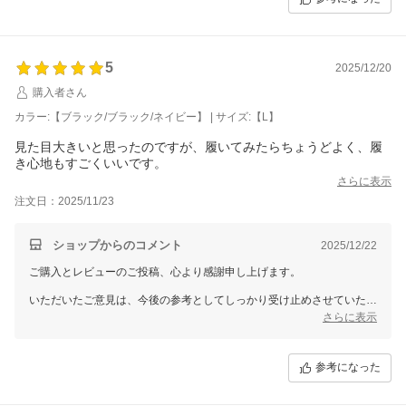
なお、個別での対応が必要なお客様へは、別途メールにてご対応させて
いただきますので、どうぞご安心くださいませ。
これからも皆さまに安心してご利用いただけるお店を目指してまいりま
す。
5
2025/12/20
またのご来店をお待ちしております。
購入者さん
カラー:【ブラック/ブラック/ネイビー】 | サイズ:【L】
三恵 山本 真由
見た目大きいと思ったのですが、履いてみたらちょうどよく、履
き心地もすごくいいです。
さらに表示
注文日：2025/11/23
ショップからのコメント
2025/12/22
ご購入とレビューのご投稿、心より感謝申し上げます。
いただいたご意見は、今後の参考としてしっかり受け止めさせていただ
きます。
さらに表示
なお、個別での対応が必要なお客様へは、別途メールにてご対応させて
いただきますので、どうぞご安心くださいませ。
参考になった
今後も、より良い商品・サービスをご提供できるよう努めてまいりま
す。