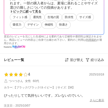
れます。一部の購入者からは、夏場に蒸れることやサイズ
選びの難しさについての指摘があります。
トピックに絞って見る
フィット感
通気性
生地の質
防水性
サイズ感
吸収力
デザイン
伸縮性
快適さ
直近のレビューを元にした生成AIによる要約であり正確性や適切性は保証されませ
ん。商品レビューの内容はご自身でお確かめ下さい。要約のご利用は
利用規約
が適
用されます。
レビュー一覧
並び替え
絞り込み
4
2025/10/18
つべつさん
女性
60代
カラー:【ブラック/ブラック/ネイビー】 | サイズ:【M】
ぴったりしてて気持ちいいです。ズレないのでいい。
さらに表示
注文日：2025/10/07