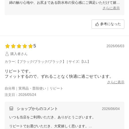
綿の触り心地や、お尻まである防水布の安心感にご満足いただけて嬉し
い限りです。
さらに表示
その反面、蒸れや汗による不快感があったとのこと、実直なご感想をあ
りがとうございます。
参考になった
お客様からいただいた貴重なお声は今後の参考とさせていただきます。
またのご利用を心よりお待ちしております。
三恵 小林 美和子
5
2026/06/03
購入者さん
カラー:【ブラック/ブラック/ブラック】 | サイズ:【LL】
リピートです。
フィットするので、ずれることなく快適に過ごせています。
さらに表示
自分用｜実用品・普段使い｜リピート
注文日：2026/05/24
ショップからのコメント
2026/06/04
いつも当店をご利用いただき、ありがとうございます。
リピートでお選びいただき、大変嬉しく思います。