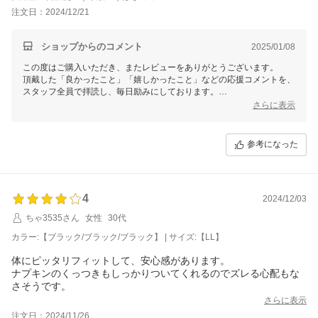
注文日：2024/12/21
ショップからのコメント
2025/01/08
この度はご購入いただき、またレビューをありがとうございます。
頂戴した「良かったこと」「嬉しかったこと」などの応援コメントを、
スタッフ全員で拝読し、毎日励みにしております。
誠に勝手ながら、年末年始の休業期間中のご注文の発送に全力を注ぐた
さらに表示
め、12/21(土)～1/13(月)にご投稿いただいたレビューは拝見させていた
だきますが、ご返信対応はお休みさせていただいております。
誠に申し訳ございません。
参考になった
※個別での対応が必要なお客様へは、1/14(火)から順次対応させていた
だきます。
対応にお時間を頂戴します。
何卒、ご容赦くださいませ。
4
2024/12/03
1/14(火)以降に頂戴したレビューから返信を再開させていただきます。
心を込めて返信いたしますので、今後とも、どうぞよろしくお願いいた
ちゃ3535さん
女性
30代
します。
カラー:【ブラック/ブラック/ブラック】 | サイズ:【LL】
体にピッタリフィットして、安心感があります。
ナプキンのくっつきもしっかりついてくれるのでズレる心配もな
さそうです。
さらに表示
注文日：2024/11/26