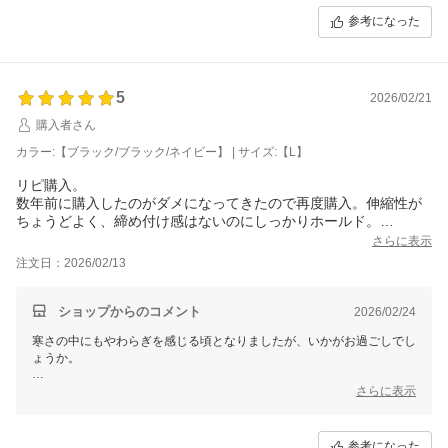
なお、個別での対応が必要なお客様へは、別途メールにてご対応させて
参考になった
いただきますので、どうぞご安心くださいませ。
これからもご期待に応えられるよう、一層の努力を重ねてまいります。
春の訪れが待ち遠しくはございますが、まだもう少し寒さが続くかと存
5
2026/02/21
じますので、どうぞご自愛くださいませ。
購入者さん
またのご利用を心よりお待ち申し上げております。
カラー:【ブラック/ブラック/ネイビー】 | サイズ:【L】
三恵 山本 真由
リピ購入。
数年前に購入したのがダメになってきたので再度購入。伸縮性が
ちょうどよく、締め付け感はないのにしっかりホールド。
通気性もよく快適です。
さらに表示
注文日：2026/02/13
ショップからのコメント
2026/02/24
寒さの中にもやわらぎを感じる頃となりましたが、いかがお過ごしでし
ょうか。
この度はレビューをご投稿いただき、誠にありがとうございます。
さらに表示
いただいたご意見は、今後の改善・向上に役立てさせていただきます。
参考になった