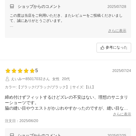
ショップからのコメント
2025/07/28
この度は当店をご利用いただき、またレビューをご投稿くださいまし
て、誠にありがとうございます。
お客様よりいただくご意見やご感想は、私どもにとって大変貴重な財産
さらに表示
であり、今後の改善・向上のための大切な指針とさせていただきます。
なお、個別での対応が必要なお客様へは、別途メールにてご対応させて
参考になった
いただきますので、どうぞご安心くださいませ。
これからもご期待に応えられるよう、一層の努力を重ねてまいります。
蒸し暑い毎日が続きますが、少しでも快適にお過ごしいただければ幸い
5
2025/07/24
です。
えいみー85017032さん
女性
20代
またのご利用を心よりお待ち申し上げております。
カラー:【ブラック/ブラック/ブラック】 | サイズ:【LL】
三恵 山本 真由
締め付けずフィットするけどズレの不安はない、理想のサニタリ
ーショーツです。
脇の縫い目やウエストがかぶれやすかったのですが、縫い目なし
＆幅広なウエストゴムのお陰で快適です。
さらに表示
レビューを読んで普段より1サイズ上げたらぴったりでした。
注文日：2025/06/20
この価格でこのクオリティ、大満足なのでリピートします！
ショップからのコメント
2025/07/25