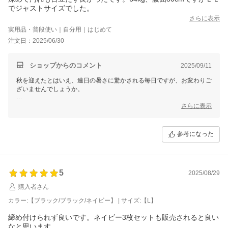
またのご来店を心よりお待ちしております。
でジャストサイズでした。
三恵 山本 真由
さらに表示
実用品・普段使い｜自分用｜はじめて
注文日：2025/06/30
ショップからのコメント
2025/09/11
秋を迎えたとはいえ、連日の暑さに驚かされる毎日ですが、お変わりご
ざいませんでしょうか。
この度は貴重なレビューをご投稿いただき、心より御礼申し上げます。
さらに表示
数あるお店の中から当店をお選びいただけたこと、そして実際にご感想
まで届けてくださったこと、スタッフ一同感謝の気持ちでいっぱいで
参考になった
す。
お寄せいただいたご意見は、今後の商品やサービスの向上にしっかりと
活かしてまいります。
5
2025/08/29
なお、個別での対応が必要なお客様へは、別途メールにてご対応させて
いただきますので、どうぞご安心くださいませ。
購入者さん
カラー:【ブラック/ブラック/ネイビー】 | サイズ:【L】
これからも末永くご愛顧いただけるよう、精一杯努めてまいります。
締め付けられず良いです。ネイビー3枚セットも販売されると良い
今後とも、よろしくお願いいたします。
なと思います。