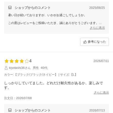
ショップからのコメント
2025/08/25
暑い日が続いておりますが、いかがお過ごしでしょうか。
この度はレビューをご投稿いただき、誠にありがとうございます。
さらに表示
いただいたご意見は、今後の改善・向上に役立てさせていただきます。
なお、個別での対応が必要なお客様へは、別途メールにてご対応させて
参考になった
いただきますので、どうぞご安心くださいませ。
これからも皆さまに安心してご利用いただけるお店を目指してまいりま
す。
4
2026/07/11
またのご来店をお待ちしております。
kiyotashi36さん
男性
40代
三恵 山本 真由
カラー:【ブラック/ブラック/ネイビー】 | サイズ:【L】
しっかりしていてました。どれだけ耐久性があるか、楽しみで
す。
さらに表示
注文日：2026/07/08
ショップからのコメント
2026/07/13