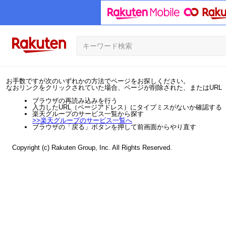
お手数ですが次のいずれかの方法でページをお探しください。
なおリンクをクリックされていた場合、ページが削除された、またはURL
ブラウザの再読み込みを行う
入力したURL（ページアドレス）にタイプミスがないか確認する
楽天グループのサービス一覧から探す
>>
楽天グループのサービス一覧へ
ブラウザの「戻る」ボタンを押して前画面からやり直す
Copyright (c) Rakuten Group, Inc. All Rights Reserved.