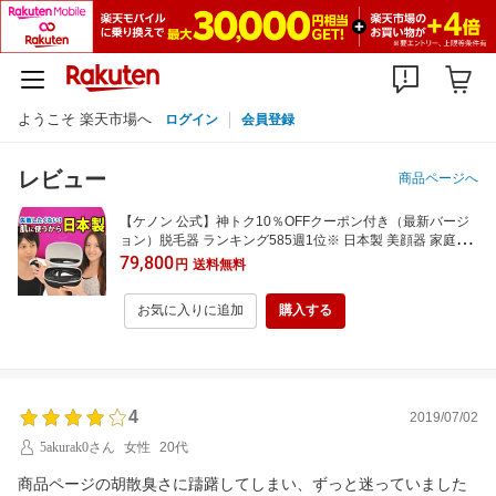
ようこそ 楽天市場へ
ログイン
会員登録
レビュー
商品ページへ
【ケノン 公式】神トク10％OFFクーポン付き（最新バージ
ョン）脱毛器 ランキング585週1位※ 日本製 美顔器 家庭用
ムダ毛処理 ヒゲ ボディ メンズ レディース アンダーヘア レ
79,800
円
送料無料
ーザー 髭 光美容器 脱毛器ケノン公式 VIO 光脱毛器 口コミ I
PL 介護 ※詳細ペ-ジ※9
お気に入りに追加
購入する
4
2019/07/02
5akurak0さん
女性
20代
商品ページの胡散臭さに躊躇してしまい、ずっと迷っていました