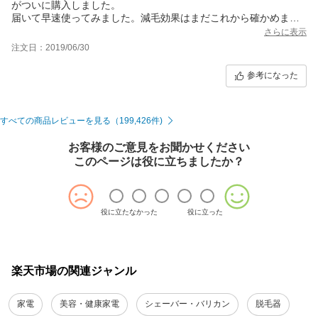
がついに購入しました。
届いて早速使ってみました。減毛効果はまだこれから確かめます
が、実感としてサロンと同程度の光の強さなので効かないという
さらに表示
ことはないのではないかと考えられます。もちろん医療脱毛のよ
注文日：2019/06/30
うに半永久脱毛ができるわけではありません。
しかし、何よりもサロンなどに通わなくても自宅で脱毛ができる
参考になった
という時間的な自由に7万円を払える人ならばおすすめできます。
また、この部分は頻度高めに当ててみる、など自らの裁量で試し
てみることができるのも大きな利点だと思います。
そして私のこのレビューも含め、ほとんどは特典目当てのレビュ
すべての商品レビューを見る（199,426件)
ーなので膨大な件数になっていることをお伝えしておきます。
お客様のご意見をお聞かせください
このページは役に立ちましたか？
役に立たなかった
役に立った
楽天市場の関連ジャンル
家電
美容・健康家電
シェーバー・バリカン
脱毛器