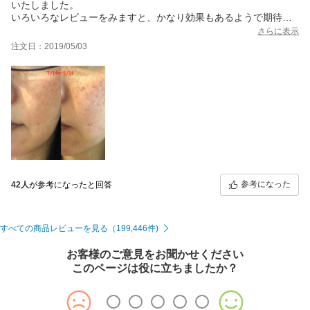
いたしました。
いろいろなレビューをみますと、かなり効果もあるようで期待し
ています。
さらに表示
ヒゲや脇、膝小僧等、いろいろ使ってみたいです。
注文日：2019/05/03
届きました。GW中に使うことができて嬉しいです＾＾
最初５から始めましたが、９～１０でも大丈夫だったので、次回
から最大で使おうと思います。
少し痒い感じが残ることがありますが、きちんと冷やせば大丈夫
かなという感じです。
＝＝＝＝
追記です。
2か月ほど週1回使ってみて、一番うれしい効果は顔のシミでした
＾＾
シミそばかすが多かったのですが、だいぶ薄くなりました！
ストロングのレベル１０でやってしまっていますが、最初の1回目
参考になった
42人
が参考になったと回答
は痛くて後悔しましたが
それが1週間すると濃くなってしまったシミがポロリと取れたので
す。
すべての商品レビューを見る（199,446件)
脱毛は、場所により早く効果がでるところもあれば、時間がかか
ることろも。
2か月ほど使っていたら、効果は感じられると思います。
お客様のご意見をお聞かせください
買ってよかったです！
このページは役に立ちましたか？
写真は、5/13と7/14の比較です。