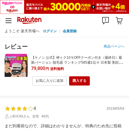
ようこそ 楽天市場へ
ログイン
会員登録
レビュー
商品ページへ
【ケノン 公式】神トク10％OFFクーポン付き（最終日）最
新バージョン 脱毛器 ランキング585週1位※ 日本製 美顔器
家庭用 ムダ毛処理 ヒゲ ボディ メンズレディース アンダー
79,800
円
送料無料
ヘア レーザー 髭 光美容器 脱毛器ケノン公式 VIO 光脱毛器
口コミ IPL 介護 ※詳細ペ-ジ※9
お気に入りに追加
購入する
4
2019/05/04
j-ROOMさん
女性
40代
まだ到着前なので、詳細はわかりませんが、特典のため先に投稿