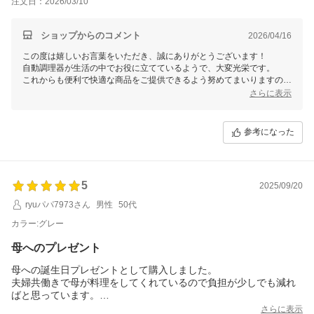
注文日：2026/03/10
ショップからのコメント
2026/04/16
この度は嬉しいお言葉をいただき、誠にありがとうございます！
自動調理器が生活の中でお役に立てているようで、大変光栄です。
これからも便利で快適な商品をご提供できるよう努めてまいりますの
で、またのご利用を心よりお待ちしております！
さらに表示
参考になった
5
2025/09/20
ryuパパ7973さん
男性
50代
カラー:グレー
母へのプレゼント
母への誕生日プレゼントとして購入しました。
夫婦共働きで母が料理をしてくれているので負担が少しでも減れ
ばと思っています。
まだ、試行錯誤しながら使っているのでわかりませんが使い勝手
さらに表示