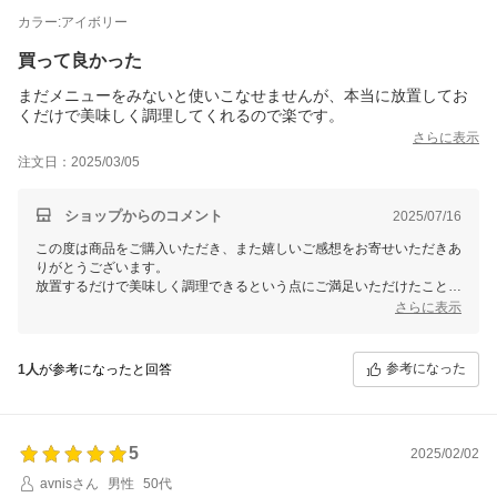
カラー:アイボリー
買って良かった
まだメニューをみないと使いこなせませんが、本当に放置してお
くだけで美味しく調理してくれるので楽です。
さらに表示
注文日：2025/03/05
ショップからのコメント
2025/07/16
この度は商品をご購入いただき、また嬉しいご感想をお寄せいただきあ
りがとうございます。
放置するだけで美味しく調理できるという点にご満足いただけたこと、
大変嬉しく思います。
さらに表示
メニューを少しずつご活用いただきながら、ますます便利にお使いいた
だければ幸いです。
何か気になる点やご要望がございましたら、ぜひお気軽にお知らせくだ
参考になった
1人
が参考になったと回答
さい。
5
2025/02/02
avnisさん
男性
50代