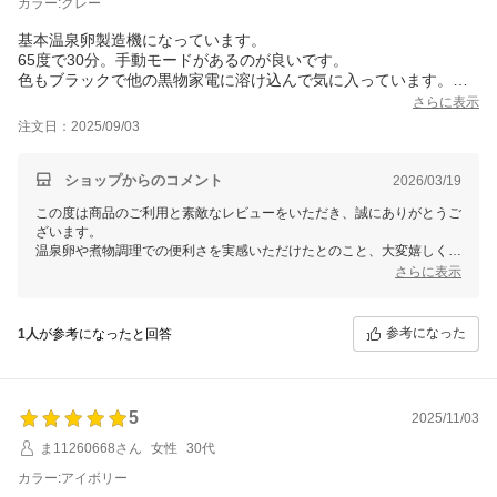
カラー:グレー
基本温泉卵製造機になっています。
65度で30分。手動モードがあるのが良いです。
色もブラックで他の黒物家電に溶け込んで気に入っています。
火加減を見なくていいので煮物を作るのがとても楽になりまし
さらに表示
た。空いた時間で買い出し行ったり他の作業ができるので助かっ
注文日：2025/09/03
ています。私は大満足です。
ショップからのコメント
2026/03/19
この度は商品のご利用と素敵なレビューをいただき、誠にありがとうご
ざいます。
温泉卵や煮物調理での便利さを実感いただけたとのこと、大変嬉しく思
います。
さらに表示
お時間を有効に使えるお手伝いができて光栄です。
今後も安心してご利用いただけるよう努めてまいります。
参考になった
1人
が参考になったと回答
5
2025/11/03
ま11260668さん
女性
30代
カラー:アイボリー