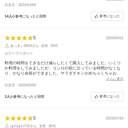
しかったです。唐揚げや炒飯で否定的なレビューも見ました。唐
注文日：2024/12/04
揚げは少ない量で試すのが大事、炒飯が固まった団子餅になった
のは、固いごはんを使えば大丈夫かな？と思い、レシピ通りに
参考になった
14人
が参考になったと回答
色々試すつもりです。
そもそもパスタと蒸かし芋が作れればOK。あとたまにミールキッ
ト肉じゃが青椒肉絲をカットされてるものを入れるだけって使い
方をしていたので、それができれば充分です。でも豚肉の角煮が
5
2025/03/11
できなくなるのは惜しかったかな？
最初は色々試して練習することになりますが、楽しみです。また
あっきぃ0816さん
女性
30代
４年は使えますように。
カラー:アイボリー
2ヶ月使ってのレビューです。２回シェフドラムで怪我をしまし
た。蓋を開けた時の火傷と、内鍋を外そうと持ち上げた時に折り
料理の時間をできるだけ減らしたくて購入してみました。いくつ
返しで指が切れました。作るのは楽ではあるけれど、普通に使用
か料理をしてみましたが、コンロの前に立っている時間がなくな
していて怪我するのはちょっと減点が大きいです。火傷は治癒に
り、かなり余裕ができました。サラダチキンがめちゃくちゃおい
１ヶ月かかりまだ治りません。私みたいに多少ドジな人でも誰で
しくできて感動です。これからいろんな料理を試してみるのが楽
さらに表示
も使えるって点では○ットクックにしておけば良かったなと後悔し
しみです。
ています。今のところ作ったのはパスタ、シチュー、スープか
注文日：2025/03/05
な。とても美味しかったです。美味しさはシェフドラムの方が上
かもしれません。
参考になった
3人
が参考になったと回答
揚げ物は焼き揚げ派だから300mlも油使いたくなくて、フライパ
ンでも充分美味しいからしていません。どなたかのご参考になれ
ば。
5
2025/07/16
ほのほの710さん
女性
30代