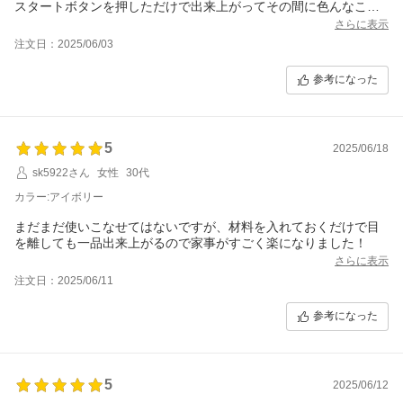
スタートボタンを押しただけで出来上がってその間に色んなこと
が出来る。色んなものを作っても家族は美味しいと絶賛していま
さらに表示
した。
注文日：2025/06/03
揚げ物もしっかり揚げられていて正直ビックリしました。です
が、油をたくさん使うので油の消費は早く残念です。
参考になった
5
2025/06/18
sk5922さん
女性
30代
カラー:アイボリー
まだまだ使いこなせてはないですが、材料を入れておくだけで目
を離しても一品出来上がるので家事がすごく楽になりました！
さらに表示
注文日：2025/06/11
参考になった
5
2025/06/12