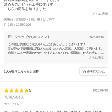
炒めものがどうも上手に作れず
こちらの商品を知りました
音も静かで
さらに表示
自動メニューとかはもう少しわかりやすい表示だと楽だなと思い
実用品・普段使い｜自分用｜はじめて
ました
注文日：2025/09/08
手動であれば問題なさそうです
機能は良いと思いました
ショップからのコメント
2025/09/16
この度は貴重なご意見をいただきありがとうございます！
音が静かで使用感に満足いただけたとのお言葉、大変嬉しく思います。
自動メニュー表示の分かりやすさについてのご指摘は、仕入れ先に共有
し改善の参考にさせていただきます。
さらに表示
引き続き快適にお使いいただければ幸いです。
また何かございましたら、ぜひご意見をお聞かせください！
参考になった
1人
が参考になったと回答
5
2025/09/10
購入者さん
カラー:グレー