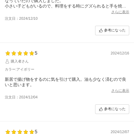
なっていたので購入しました。
小さい子どもがいるので、料理をする時にグズられると手を焼い
ていたのですが、シェフドラムは揚げ物まで出来るのでこれから
さらに表示
重宝すると思います！
注文日：2024/12/10
参考になった
5
2024/12/16
購入者さん
カラー:アイボリー
新居で揚げ物をするのに気を引けて購入。油も少なく済むので良
いと思います。
さらに表示
注文日：2024/12/04
参考になった
5
2024/12/07