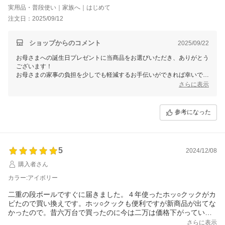
は良いみたいです。
実用品・普段使い｜家族へ｜はじめて
注文日：2025/09/12
ショップからのコメント
2025/09/22
お母さまへの誕生日プレゼントに当商品をお選びいただき、ありがとう
ございます！
お母さまの家事の負担を少しでも軽減するお手伝いができれば幸いで
す。
さらに表示
お母さまが試行錯誤しながら新しい調理器具をお楽しみいただけている
とのこと、とても嬉しく思います。
これからも便利にご活用いただけますよう、何かございましたらお気軽
参考になった
にお声掛けください。
5
2024/12/08
購入者さん
カラー:アイボリー
二重の段ボールですぐに届きました。４年使ったホッ○クックがカ
ビたので買い換えです。ホッ○クックも便利ですが新商品が出てな
かったので。昔六万台で買ったのに今は二万は価格下がっていま
すね。アイリスオーヤマさんは流石、安い。さらに安く買えて嬉
さらに表示