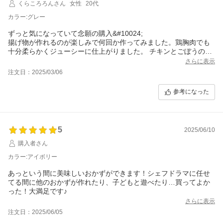
くらころろんさん
女性
20代
カラー:グレー
ずっと気になっていて念願の購入&#10024;
揚げ物が作れるのが楽しみで何回か作ってみました。鶏胸肉でも
十分柔らかくジューシーに仕上がりました。 チキンとごぼうの甘
辛揚げもとても美味しくできました。 もっとレパートリー増やし
さらに表示
ていくのが楽しみです&#10084;&#65038;
注文日：2025/03/06
参考になった
5
2025/06/10
購入者さん
カラー:アイボリー
あっという間に美味しいおかずができます！シェフドラマに任せ
てる間に他のおかずが作れたり、子どもと遊べたり…買ってよか
った！大満足です♪
さらに表示
注文日：2025/06/05