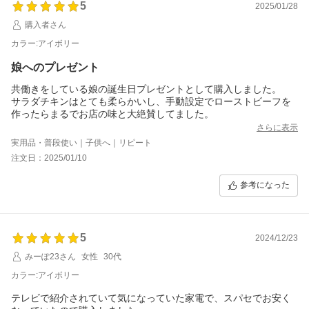
5
2025/01/28
購入者さん
カラー:アイボリー
娘へのプレゼント
共働きをしている娘の誕生日プレゼントとして購入しました。
サラダチキンはとても柔らかいし、手動設定でローストビーフを
作ったらまるでお店の味と大絶賛してました。
さらに表示
実用品・普段使い｜子供へ｜リピート
注文日：2025/01/10
参考になった
5
2024/12/23
みーぽ23さん
女性
30代
カラー:アイボリー
テレビで紹介されていて気になっていた家電で、スパセでお安く