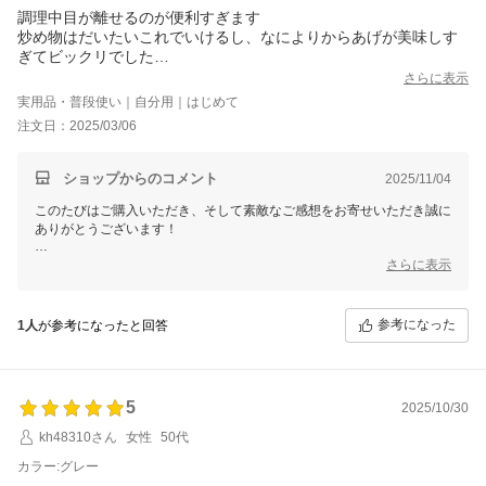
調理中目が離せるのが便利すぎます
炒め物はだいたいこれでいけるし、なによりからあげが美味しす
ぎてビックリでした
自分であげるより美味しい。カラッとジューシィ&#12316;
さらに表示
油も少なく済むし。買ってよかったです
実用品・普段使い｜自分用｜はじめて
注文日：2025/03/06
ショップからのコメント
2025/11/04
このたびはご購入いただき、そして素敵なご感想をお寄せいただき誠に
ありがとうございます！
調理中に目を離せる便利さを実感いただけたとのことで、大変嬉しく思
さらに表示
います。
これからも日々の調理がより楽しく快適になるお手伝いができれば幸い
参考になった
1人
が参考になったと回答
です。引き続きシェフドラムをどうぞご愛用くださいませ！
5
2025/10/30
kh48310さん
女性
50代
カラー:グレー