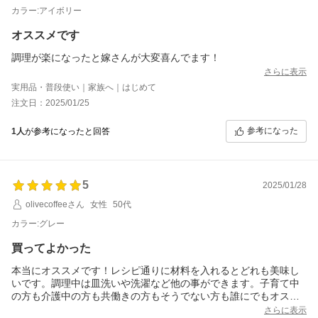
カラー:アイボリー
オススメです
調理が楽になったと嫁さんが大変喜んでます！
さらに表示
実用品・普段使い｜家族へ｜はじめて
注文日：2025/01/25
参考になった
1人
が参考になったと回答
5
2025/01/28
olivecoffeeさん
女性
50代
カラー:グレー
買ってよかった
本当にオススメです！レシピ通りに材料を入れるとどれも美味し
いです。調理中は皿洗いや洗濯など他の事ができます。子育て中
の方も介護中の方も共働きの方もそうでない方も誰にでもオスス
メです！
さらに表示