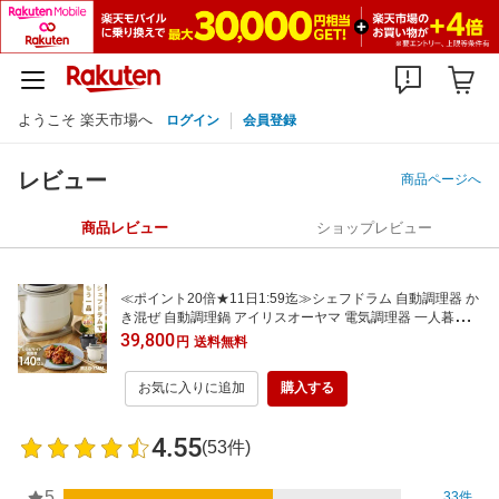
ようこそ 楽天市場へ
ログイン
会員登録
レビュー
商品ページへ
商品レビュー
ショップレビュー
≪ポイント20倍★11日1:59迄≫シェフドラム 自動調理器 か
き混ぜ 自動調理鍋 アイリスオーヤマ 電気調理器 一人暮らし
ほったらかし 揚げ物 炒め物 無水調理 煮物 蒸し料理 デザー
39,800
円
送料無料
ト 調理家電 時短 プレゼント ギフト CHEF DRUM DAC-IA2
DAC-IB2-C *
お気に入りに追加
購入する
4.55
(53件)
5
33件