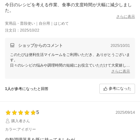
今日のレシピを考える作業、食事の支度時間が大幅に減少しまし
た。
さらに表示
実用品・普段使い｜自分用｜はじめて
注文日：2025/10/22
ショップからのコメント
2025/10/31
このたびは便利生活マイルームをご利用いただき、ありがとうございま
す。
日々のレシピの悩みや調理時間の短縮にお役立ていただけて大変嬉しい
です。
さらに表示
便利にご活用いただければ幸いです。
今後も引き続き、美味しく簡単な調理をお楽しみください。
参考になった
1人
が参考になったと回答
5
2025/09/14
購入者さん
カラー:アイボリー
自動調理器具を既に持ってましたが