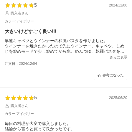
5
2024/12/06
購入者さん
カラー:アイボリー
大きいけどすごく良い!!!
早速キャベツとウインナーの和風パスタを作りました。
ウインナーを焼きたかったので先にウインナー、キャベツ、しめ
じを炒めモードで少し炒めてから水、めんつゆ、乾麺パスタを投
入。
さらに表示
レシピブックにあるコースを選んで放置。
注文日：2024/12/04
水分が多かったので蓋を外して少し飛ばして完成！
子どもたちももちもちで美味しい！！と大絶賛でした。吹きこぼ
参考になった
れる心配もなく本当に放置(笑)もっと早く買っておけばよかっ
た！！
小さいお子さんがいるご家庭には持ってこいです!!!
5
2025/06/20
購入者さん
カラー:アイボリー
毎日の料理が大変で購入しました。
結論から言うと買って良かったです。