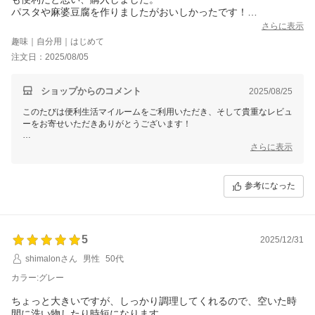
パスタや麻婆豆腐を作りましたがおいしかったです！
具材を増やして調理することが多いので、レシピの分量そのまま
さらに表示
ではなく、味付けの調整をする必要はあるけれど、セットすれば
趣味｜自分用｜はじめて
炒め物もできてしまうのでとても便利です。
注文日：2025/08/05
子育て中で世話をしながら家事をする人にとっても、急に子ども
に呼ばれても火を使っていないので安心という点も、本当に購入
してよかったなと思います。
ショップからのコメント
2025/08/25
しいてデメリットをいうなら、本体と内釜が地味に重たいのと、
このたびは便利生活マイルームをご利用いただき、そして貴重なレビュ
調理中に蒸気が出るので置く場所は選ばないとと思いました。
ーをお寄せいただきありがとうございます！
パスタや麻婆豆腐をおいしく調理いただけたとのことで、大変嬉しく思
さらに表示
います！特にセットするだけで炒め物もできるという使い勝手にご満足
いただけたことは、この商品の特長をご実感いただけた証であり、本当
に励みになります。また、子育て中のご家庭で「火を使わない安心感」
参考になった
をご評価いただけた点にも感謝いたします。私どもも、このような使い
勝手の良さがお客様の生活をより快適にできればと願っております。
ただ、本体と内釜の重さや調理中の蒸気について、貴重なご意見をいた
5
だきありがとうございます。この点については、重さと安全性を考慮し
2025/12/31
た設計ではありますが、改善の余地があると感じております。この内容
shimalonさん
男性
50代
は仕入れ先と共有し、さらなる改良ができるよう検討を進めさせていた
だきます。
カラー:グレー
引き続き便利で安心な調理をサポートできれば幸いです。
ちょっと大きいですが、しっかり調理してくれるので、空いた時
また何かお気づきの点がございましたら、ぜひご意見をお聞かせくださ
間に洗い物したり時短になります。