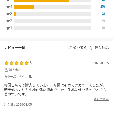
4
25件
3
2件
2
0件
1
0件
レビュー一覧
並び替え
絞り込み
5
2026/03/25
購入者さん
カラー:C | サイズ:4L
毎回こちらで購入しています。今回は初めてのカラーでしたが、
若干他のよりも生地が薄い印象でした。生地は伸びるのでとても
着やすいです。
普通サイズから大きいサイズまである商品とは違い、こちらは大
さらに表示
きいサイズとして作られているためか、肩周りや二の腕、手首の
注文日：2026/03/05
余裕もちゃんとありありがたいです。