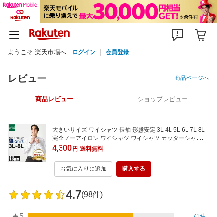
ようこそ 楽天市場へ
ログイン
会員登録
レビュー
商品ページへ
商品レビュー
ショップレビュー
大きいサイズ ワイシャツ 長袖 形態安定 3L 4L 5L 6L 7L 8L
完全ノーアイロン ワイシャツ ワイシャツ カッターシャツ ア
イシャツ ストレッチ ビジネス 選べる11種類 ボタンダウン
4,300
円
送料無料
ワイドカラー 無地 ストライプ 白 ブルー リクルート 送料無
料 大きいサイズの店 フォーエル
お気に入りに追加
購入する
4.7
(98件)
5
71件