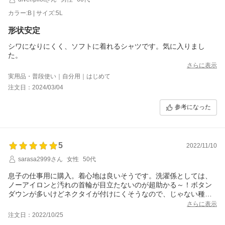
カラー:B | サイズ:5L
形状安定
シワになりにくく、ソフトに着れるシャツです。気に入りまし
た。
さらに表示
実用品・普段使い｜自分用｜はじめて
注文日：2024/03/04
参考になった
5
2022/11/10
sarasa2999さん
女性
50代
息子の仕事用に購入。着心地は良いそうです。洗濯係としては、
ノーアイロンと汚れの首輪が目立たないのが超助かる～！ボタン
ダウンが多いけどネクタイが付けにくそうなので、じゃない種類
がもっとあったらいいのにな。今度は半袖を注文したいと思いま
さらに表示
す。
注文日：2022/10/25