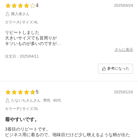
4
2025/04/24
購入者さん
カラー:A | サイズ:4L
リピートしました
大きいサイズでも首周りが
キツいものが多いのですが
一番上のボタンが止められます！
さらに表示
注文日：2025/04/11
参考になった
5
2025/01/16
たないちさんさん
男性
40代
カラー:P | サイズ:5L
着やすいです。
3着目のリピートです。
ビジネス用に着るので、地味目だけど少し映えるような柄が出た