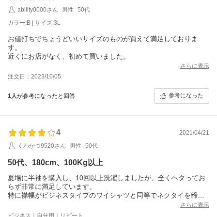
ability0000さん
男性
50代
カラー:B | サイズ:3L
お値打ちでちょうどいいサイズのものが買えて満足しておりま
す。
近くにお店がなく、初めて買いました。
さらに表示
注文日：2023/10/05
参考になった
1人
が参考になったと回答
4
2021/04/21
くわかつ9520さん
男性
50代
50代、180cm、100Kg以上
夏場に半袖を購入し、10回以上洗濯しましたが、全くヘタってお
らず非常に満足しています。
特に襟幅がビジネスタイプのワイシャツと同等でネクタイを締め
た時にしっくりきます。
さらに表示
他社品では襟幅が狭いものがありますので違いを感じます。
ビジネス｜自分用｜リピート