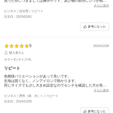
買った分につきましては胸ポケット、及び袖の部分にシワが残っ
てしまいアイロン掛けが必要となりました&#128166;
さらに表示
普通のワイシャツに比べると格段に楽ですし、デザインの差なの
ビジネス｜自分用｜リピート
かなーと思う部分もありますが、完全にノーアイロンといかなか
注文日：2025/02/01
ったことが残念でした。
ただ、またリピートしたい商品ではあります！
参考になった
5
2024/12/29
購入者さん
カラー:E | サイズ:4L
リピート
色模様バリエーションがあって良いです。
生地は固くなく、ノンアイロンで助かります。
同じサイズでも少し大きめ設定なのでセンチを確認した方が良い
です。
さらに表示
ビジネス｜男性（彼、夫）へ｜リピート
注文日：2024/12/20
参考になった