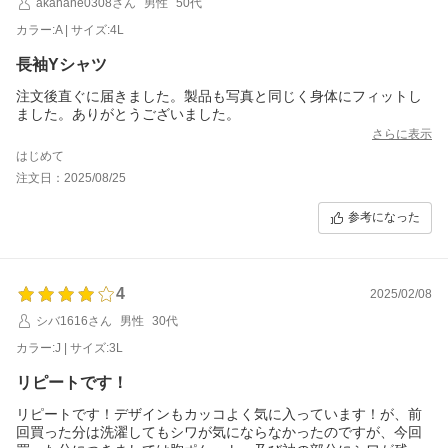
akahane0308さん
男性
50代
カラー:A | サイズ:4L
長袖Yシャツ
注文後直ぐに届きました。製品も写真と同じく身体にフィットし
ました。ありがとうございました。
さらに表示
はじめて
注文日：2025/08/25
参考になった
4
2025/02/08
シバ1616さん
男性
30代
カラー:J | サイズ:3L
リピートです！
リピートです！デザインもカッコよく気に入っています！が、前
回買った分は洗濯してもシワが気にならなかったのですが、今回