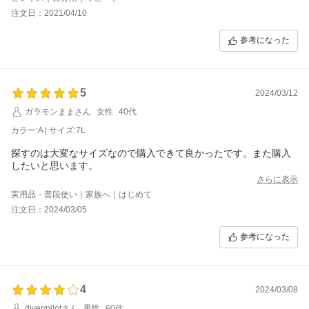
伸縮性があり生地も柔らかく着心地が良いです。また購入したい
注文日：2021/04/10
です。
今回の長袖はサイズが大きく（特に腹まわり）、ワンサイズ小さ
参考になった
いもので良かったと思います。
5
2024/03/12
ガラモンままさん
女性
40代
カラー:A | サイズ:7L
探すのは大変なサイズなので購入できて良かったです。また購入
したいと思います。
さらに表示
実用品・普段使い｜家族へ｜はじめて
注文日：2024/03/05
参考になった
4
2024/03/08
diver/pilotさん
男性
60代