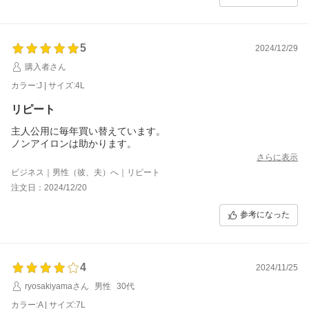
5
2024/12/29
購入者さん
カラー:J | サイズ:4L
リピート
主人公用に毎年買い替えています。
ノンアイロンは助かります。
さらに表示
ビジネス｜男性（彼、夫）へ｜リピート
注文日：2024/12/20
参考になった
4
2024/11/25
ryosakiyamaさん
男性
30代
カラー:A | サイズ:7L