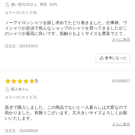
濃い茶0125さん
男性
50代
カラー:A | サイズ:4L
ノーアイロンシャツを探し求めてたどり着きました。仕事柄、ワ
イシャツが必須で色んなショップのシャツを買ってきましたがこ
のシャツが最高に良いです。肌触りもよくサイズも豊富でとても
気に入りました。
さらに表示
注文日：2024/10/15
参考になった
5
2024/09/27
購入者さん
カラー:A | サイズ:7L
急ぎで購入しました。この商品でないと一人暮らしは大変なので
助かりました。有難うございます。又大きいサイズよろしくお願
いいたします。
さらに表示
注文日：2024/09/20