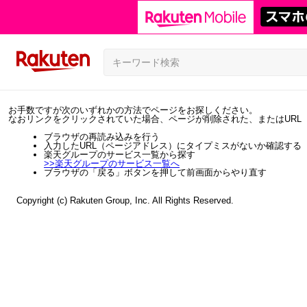
お手数ですが次のいずれかの方法でページをお探しください。
なおリンクをクリックされていた場合、ページが削除された、またはURL
ブラウザの再読み込みを行う
入力したURL（ページアドレス）にタイプミスがないか確認する
楽天グループのサービス一覧から探す
>>
楽天グループのサービス一覧へ
ブラウザの「戻る」ボタンを押して前画面からやり直す
Copyright (c) Rakuten Group, Inc. All Rights Reserved.