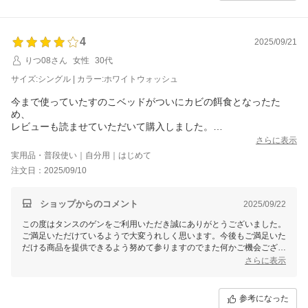
4
2025/09/21
りつ08さん
女性
30代
サイズ:シングル | カラー:ホワイトウォッシュ
今まで使っていたすのこベッドがついにカビの餌食となったた
め、
レビューも読ませていただいて購入しました。
梱包は確かにとても重く、それなりに高さもあるものなので女性
さらに表示
だと運ぶのは大変だと思います。
実用品・普段使い｜自分用｜はじめて
私も運ぶのは諦めて廊下で開梱、必要部品をエッサエッサ運びな
注文日：2025/09/10
がら組み立てました。
組み立て自体は説明書もわかりやすく、なれてる人なら30分くら
いでいけるんじゃないかな？という感じ。
ショップからのコメント
2025/09/22
改めてじっとみると、確かに足の部分のずれが気になる気もする
この度はタンスのゲンをご利用いただき誠にありがとうございました。
けど、そこまででもないかな。（個人の感想です）
ご満足いただけているようで大変うれしく思います。今後もご満足いた
高さがある分下に収納ケースが楽々入るし、掃除もだいぶ楽にな
だける商品を提供できるよう努めて参りますのでまた何かご機会ござい
りました。
ましたら何卒宜しくお願い致します。
さらに表示
今は1週間ぐらい使った所なのですが、がたつきもなく快適に過ご
せています。
長く使えると良いな･･･
参考になった