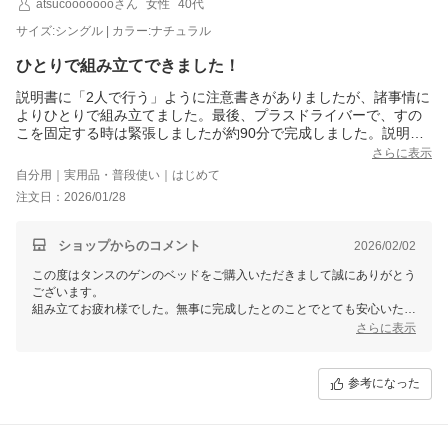
atsucoooooooさん
女性
40代
サイズ:シングル | カラー:ナチュラル
ひとりで組み立てできました！
説明書に「2人で行う」ように注意書きがありましたが、諸事情に
よりひとりで組み立てました。最後、プラスドライバーで、すの
こを固定する時は緊張しましたが約90分で完成しました。説明書
の記載が分かりやすくてありがたかったです。
さらに表示
自分用｜実用品・普段使い｜はじめて
注文日：2026/01/28
ショップからのコメント
2026/02/02
この度はタンスのゲンのベッドをご購入いただきまして誠にありがとう
ございます。
組み立てお疲れ様でした。無事に完成したとのことでとても安心いたし
ました。
さらに表示
是非これからもこちらの商品をご活用いただければ幸いでございます。
タンスのゲンはお客様の暮らしに寄り添った商品の提供やより良いサー
ビスの向上に努めてまいりますのでまた機会がありましたら当店をご利
参考になった
用くださいませ。
お客様のまたのお越しを心よりお待ちしております。