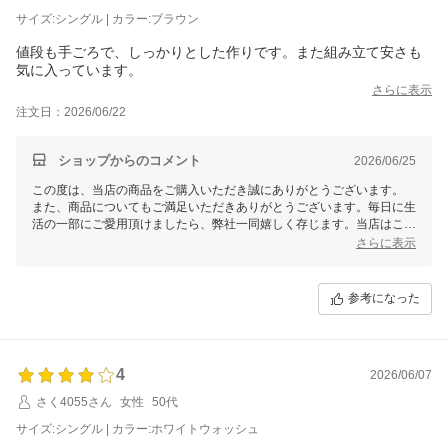
サイズ:シングル | カラー:ブラウン
値段も手ごろで、しっかりとした作りです。また組み立て安さも
気に入っています。
さらに表示
注文日：2026/06/22
ショップからのコメント
2026/06/25
この度は、当店の商品をご購入いただき誠にありがとうございます。
また、商品についてもご満足いただきありがとうございます。毎日に生
活の一部にご愛用頂けましたら、弊社一同嬉しく存じます。当店はこれ
からもお客様のご期待に沿えるような商品・サービスの提供を目指して
さらに表示
精進してまいりますので、今後ともタンスのゲンをご愛顧いただければ
幸いです。この度は、レビューのご投稿を頂き誠にありがとうございま
した。
参考になった
4
2026/06/07
さく4055さん
女性
50代
サイズ:シングル | カラー:ホワイトウォッシュ