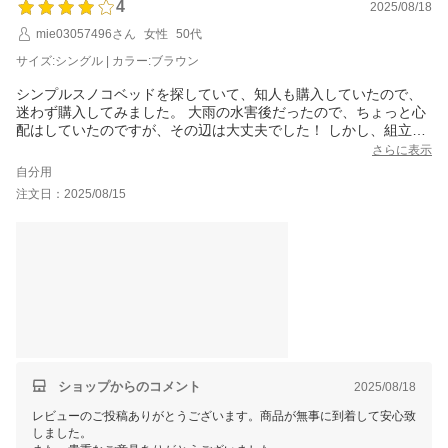
4
2025/08/18
mie03057496さん
女性
50代
サイズ:シングル | カラー:ブラウン
シンプルスノコベッドを探していて、知人も購入していたので、
迷わず購入してみました。 大雨の水害後だったので、ちょっと心
配はしていたのですが、その辺は大丈夫でした！ しかし、組立て
ていく内に元からビス止めしてあるネジが、自分でビス止めしな
さらに表示
くてはいけないネジ穴を貫通しており、困りました。仕方ないの
自分用
で、元のビスを抜いて自分でビス止めの方を優先しました。不具
注文日：2025/08/15
合が出たら、どうにかしなくては…と思っていますが…
他は特に問題ありませんでした！ 安価なので仕方ないとは思いま
すが…もう少し検品をきちんとされた方が良いかと思います！
ショップからのコメント
2025/08/18
レビューのご投稿ありがとうございます。商品が無事に到着して安心致
しました。