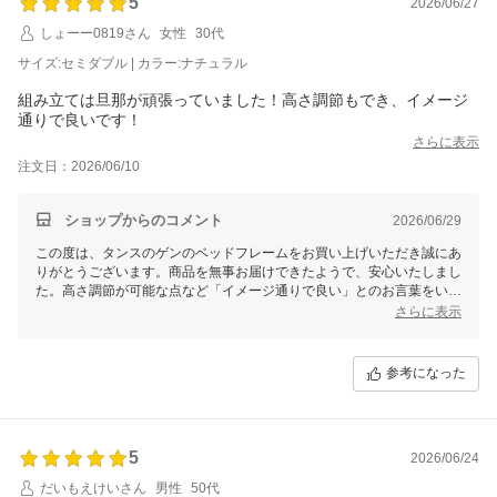
5
2026/06/27
しょーー0819さん
女性
30代
サイズ:セミダブル | カラー:ナチュラル
組み立ては旦那が頑張っていました！高さ調節もでき、イメージ
通りで良いです！
さらに表示
注文日：2026/06/10
ショップからのコメント
2026/06/29
この度は、タンスのゲンのベッドフレームをお買い上げいただき誠にあ
りがとうございます。商品を無事お届けできたようで、安心いたしまし
た。高さ調節が可能な点など「イメージ通りで良い」とのお言葉をいた
だき、何よりでございます。ぜひ末永くご愛用いただけますと幸いで
さらに表示
す。今後ともお客様にご満足いただける商品の開発に努めてまいります
ので、引き続きタンスのゲンを何卒よろしくお願いいたします。
参考になった
5
2026/06/24
だいもえけいさん
男性
50代