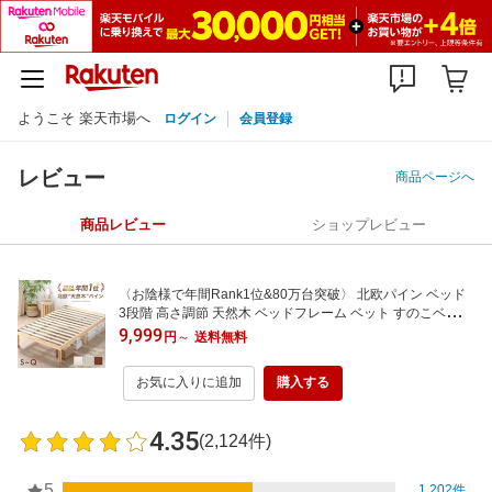
ようこそ 楽天市場へ
ログイン
会員登録
レビュー
商品ページへ
商品レビュー
ショップレビュー
〈お陰様で年間Rank1位&80万台突破〉 北欧パイン ベッド
3段階 高さ調節 天然木 ベッドフレーム ベット すのこベッド
すのこ シングルベッド セミダブルベッド ダブルベッド クイ
9,999
円
～
送料無料
ーンベッド 木製 北欧 シングル セミダブル ダブル クイーン
お気に入りに追加
購入する
4.35
(2,124件)
5
1,202件