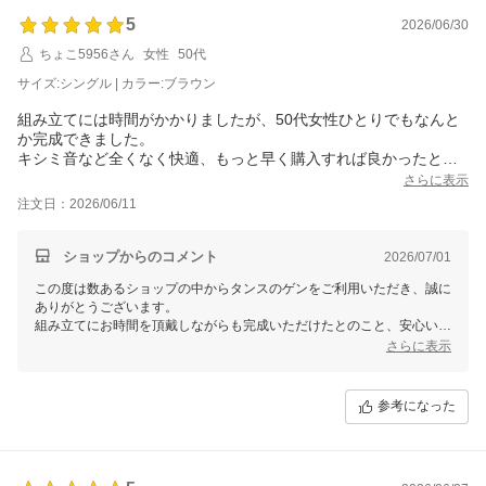
5
2026/06/30
ちょこ5956さん
女性
50代
サイズ:シングル | カラー:ブラウン
組み立てには時間がかかりましたが、50代女性ひとりでもなんと
か完成できました。
キシミ音など全くなく快適、もっと早く購入すれば良かったと思
いました。
さらに表示
注文日：2026/06/11
ショップからのコメント
2026/07/01
この度は数あるショップの中からタンスのゲンをご利用いただき、誠に
ありがとうございます。
組み立てにお時間を頂戴しながらも完成いただけたとのこと、安心いた
しました。
さらに表示
また、軋みもなく快適にお休みいただけているとのお言葉を頂戴し、大
変嬉しく思います。当商品をこれからの生活にお役立ていただき、より
快適な睡眠のお手伝いができましたら幸いです。
参考になった
今後もお客様にご満足いただける商品・サービスの提供に努めてまいり
ます。またのご利用をスタッフ一同、心よりお待ちしております。