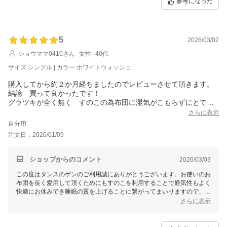
参考になった
5
2026/03/02
ショウママ0410さん
女性
40代
サイズ:シングル | カラー:ホワイトウォッシュ
購入してから約２か月経ちましたのでレビューさせて頂きます。
結論 買って良かったです！
グラツキが全く無く すのこの為布団に湿気がこもらずにとても
快適。最初は一番高くしていました。下に物が置けて良かったの
さらに表示
ですが、なんとなく部屋の形状から合わなかったので一段低くし
自分用
ました。
注文日：2026/01/09
ばっちりです！猫はほふく前進で探検してますが。
息子用にももう一つ購入しました。９０キロ超えですが軋まず快
適だそうです。
ショップからのコメント
2026/03/03
組み立てもほとんど1人で出来ましたが、最後のネジ本締めは男性
この度はタンスのゲンのご利用誠にありがとうございます。お使いのお
にやってもらうのが良いかと思います。
布団を長く愛用して頂くためにもすのこを利用することで通気性もよく
快適にお休みでき睡眠の質を上げることに繋がってまいりますので、是
非末永くご愛用いただけますと幸いです。今後もお客様にご満足いただ
さらに表示
ける商品・サービスの提供に努めてまいりますので、引き続きタンスの
ゲンをどうぞよろしくお願いいたします。