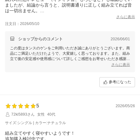
ましたが、結論から言うと、説明書通りに正しく組み立てれば音
は一切出ません。
さらに表示
また、荷重をかけてはいけない部分に無理な力をかけなければ、
注文日：2026/05/10
破損するようなこともなく、むしろ非常にコスパ良好な素晴らし
い商品です。
ショップからのコメント
2026/06/01
事前の不安を裏切る良い買い物でした。
この度はタンスのゲンをご利用いただき誠にありがとうございます。商
品にご満足いただけたようで、大変嬉しく思っております。また、組み
立て後の安定感や使用感について詳しくご感想をお寄せいただき感謝申
し上げます。スタッフ一同大変励みになります。末永くご愛用いただけ
さらに表示
ましたら幸いです。今後も商品・サービスを通じてお客様の快適な生活
をサポート出来るよう努めてまいりますので、当店を何卒よろしくお願
いいたします。
参考になった
5
2026/05/26
72ki5893さん
女性
40代
サイズ:シングル | カラー:ナチュラル
組み立てやすく寝やすいようです！
追加購入検討中です。