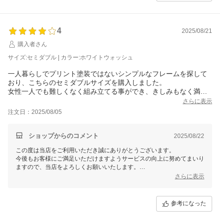
4
2025/08/21
購入者さん
サイズ:セミダブル | カラー:ホワイトウォッシュ
一人暮らしでプリント塗装ではないシンプルなフレームを探して
おり、こちらのセミダブルサイズを購入しました。
女性一人でも難しくなく組み立てる事ができ、きしみもなく満足
しています。
さらに表示
色はもう少し白い色を想定していましたが、少しだけ中途半端感
注文日：2025/08/05
のある塗装です。(例えるならドーナツなどのシュガーグレーズっ
ぽい雰囲気)
また、他の方のレビューにもありますが、すのこのねじ止めに布
ショップからのコメント
2025/08/22
が引っかかる(ほつれた糸が絡まるような感じ)ので、ドライバー以
この度は当店をご利用いただき誠にありがとうございます。
外にもキリなどの穴をあける道具があった方が楽かもしれませ
今後もお客様にご満足いただけますようサービスの向上に努めてまいり
ん。
ますので、当店をよろしくお願いいたします。
私はキリのかわりに布側からねじを回して布に穴をあけてから、
商品のご購入並びにレビューのご投稿ありがとうございました。
さらに表示
取り付けました。
参考になった