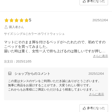
参考になった
5
2025/12/04
購入者さん
サイズ:シングル | カラー:ホワイトウォッシュ
マットにそのまま脚を付けるベッドがへたれたので、初めてすの
こベッドを買ってみました。
届いた時は重く、女性一人で持ち上げるのは難しいですが押して
部屋の奥まで入りました。
さらに表示
組み立て自体は難解ではなく、六角ネジをしめるのに力が要る程
注文日：2025/11/05
度です。
すのこ部分取り付けは電動ドライバーを使用しました。
木のバリもあったので軍手でやった方がいいです。
ショップからのコメント
2025/12/04
ヤスリをかけるほどではないので…
この度はタンスのゲンをご利用いただき誠にありがとうございます。
すのこが太紐で繋がっていて、それがネジ穴にもかかっていたの
無事に商品をお届けすることができ、大変うれしい限りです。
で手の力だとしっかり絞めるの大変かな？男性の力なら問題ない
これからもお客様にご満足いただけるよう精進してまいります。
と思います。
また機会がございましたらタンスのゲンを宜しくお願いします。
さらに表示
厚めのマットレスを乗せても安定感があり、気に入っています。
参考になった