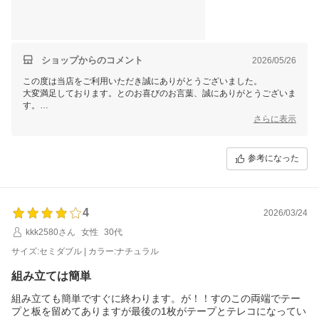
他の方が書いているように気になる部分も多少はありますが、こ
の安さでこのクオリティなら申し分なく大変満足しております。
ショップからのコメント
2026/05/26
この度は当店をご利用いただき誠にありがとうございました。
大変満足しております。とのお喜びのお言葉、誠にありがとうございま
す。
今後もお客様に喜んでいただけるよう、スタッフ一同尽力してまいりま
さらに表示
すので
弊社をどうぞよろしくお願いいたします。
また機会がございましたら当店をご利用いただけましたら幸いです。
参考になった
4
2026/03/24
kkk2580さん
女性
30代
サイズ:セミダブル | カラー:ナチュラル
組み立ては簡単
組み立ても簡単ですぐに終わります。が！！すのこの両端でテー
プと板を留めてありますが最後の1枚がテープとテレコになってい