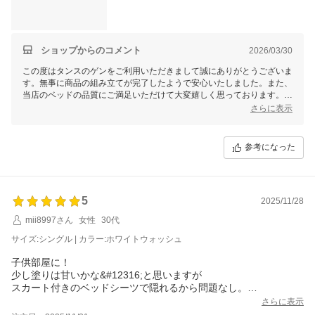
ショップからのコメント
2026/03/30
この度はタンスのゲンをご利用いただきまして誠にありがとうございま
す。無事に商品の組み立てが完了したようで安心いたしました。また、
当店のベッドの品質にご満足いただけて大変嬉しく思っております。ぜ
ひ、末永くご愛用いただけましたら幸いです。今後もお客様にご満足い
さらに表示
ただける商品開発、サービスの向上に努めてまいりますので、引き続き
タンスのゲンをどうぞよろしくお願いいたします。
参考になった
5
2025/11/28
mii8997さん
女性
30代
サイズ:シングル | カラー:ホワイトウォッシュ
子供部屋に！
少し塗りは甘いかな&#12316;と思いますが
スカート付きのベッドシーツで隠れるから問題なし。
子供が寝返りで落ちる事があれば
さらに表示
高さを一番低くしようと思います。