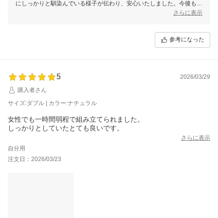
にしっかりと馴染んでいる様子が伝わり、安心いたしました。今後も末
永くご愛用いただけますと幸いです。
さらに表示
またお気づきの点やご要望がございましたら、ぜひお聞かせください。
お客様の声を大切に、より良い商品づくりとサービス向上に努めてまい
参考になった
5
2026/03/29
購入者さん
サイズ:ダブル | カラー:ナチュラル
女性でも一時間弱程で組み立てられました。
しっかりとしていたとても良いです。
さらに表示
自分用
注文日：2026/03/23