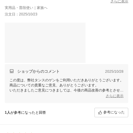
しっかりした作りでいいのですが、片側のヘッド部とフット部の
さらに表示
接続部分の木ダボ穴とネジ穴がズレていたので、ネジでとめるこ
実用品・普段使い｜家族へ
としか出来ませんでした。
注文日：2025/10/23
そのため、側面の面もズレてしまいフラットに仕上がらなかった
ので星マイナス1で。
(写真1枚目がズレた部分。2枚目は木ダボとネジでフラットに固定
できている部分)
木ダボ穴とネジ穴のズレは5ミリあるか無いか程度ですが、それく
らいのズレでもどちらかがズレてしまえば正確に組み立てること
が出来ないので、検品をしっかりしていただけるといいなと思い
ました。
ショップからのコメント
2025/10/28
この度は、弊社タンスのゲンをご利用いただきありがとうございます。
商品についての貴重なご意見、ありがとうございます。
いただきましたご意見につきましては、今後の商品改善の参考とさせて
いただきます。
さらに表示
ご使用いただく中で気になられる点等ありましたら、弊社までご連絡い
ただけますと幸いです。
この度は、誠にありがとうございました。
参考になった
1人
が参考になったと回答