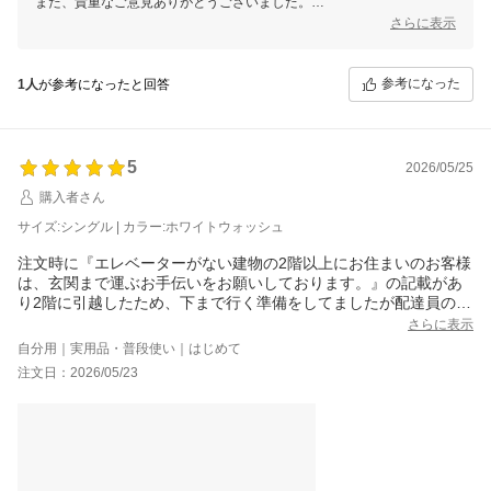
また、貴重なご意見ありがとうございました。
ご利用頂く中で、気になる点がございましたら、ご意見頂けると幸いで
さらに表示
す。
頂いたご指摘に関しては、今後の商品開発・改善に繋げて参ります。
今後もお客様にご満足いただける商品・サービスを提供できるよう精進
参考になった
1人
が参考になったと回答
致します。
またのご利用をお待ちしております。
5
2026/05/25
購入者さん
サイズ:シングル | カラー:ホワイトウォッシュ
注文時に『エレベーターがない建物の2階以上にお住まいのお客様
は、玄関まで運ぶお手伝いをお願いしております。』の記載があ
り2階に引越したため、下まで行く準備をしてましたが配達員の方
が肩に担いで玄関まで運んでくれたので結構軽いのかぁ～って思
さらに表示
って持ち上げたら重くてびっくりしました!(笑)配達員の方に感謝
自分用｜実用品・普段使い｜はじめて
です!
注文日：2026/05/23
また説明書には2人でと記載ありましたが、私自身組み立てが好き
なので1人でも電動工具も無しで1時間もあれば組み立てられまし
た。
他のところだと高さによって販売価格が変動したりしますが、こ
ちらは高さ調整が3段階で出来るのがとても有難いです!