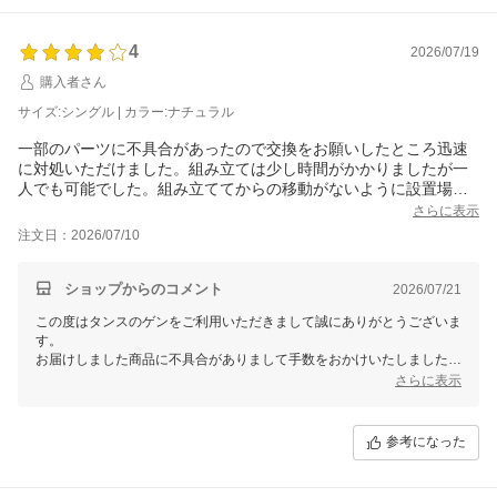
4
2026/07/19
購入者さん
サイズ:シングル | カラー:ナチュラル
一部のパーツに不具合があったので交換をお願いしたところ迅速
に対処いただけました。組み立ては少し時間がかかりましたが一
人でも可能でした。組み立ててからの移動がないように設置場所
で組み立てるといいと思います。ハイスタイルだと足の継ぎ目お
さらに表示
よびズレがきになるのでミドルスタイルで使用しています。すの
注文日：2026/07/10
この間隔が広めなのが気になりましたがマットレスを敷けば気に
ならず、大人が寝ても軋み音などもなくしっかりした作りです。
子供達が使いますが、上で立ち上がったり飛び乗ったりしないよ
ショップからのコメント
2026/07/21
うにだけ気をつけさせています。
この度はタンスのゲンをご利用いただきまして誠にありがとうございま
す。
お届けしました商品に不具合がありまして手数をおかけいたしました。
大変申し訳ございませんでした。
さらに表示
その後の当店の対応にご満足いただけたようで、安心いたしました。
今後もお客様にご満足いただける商品、サービスをご提供できるよう努
めて参りますので、
参考になった