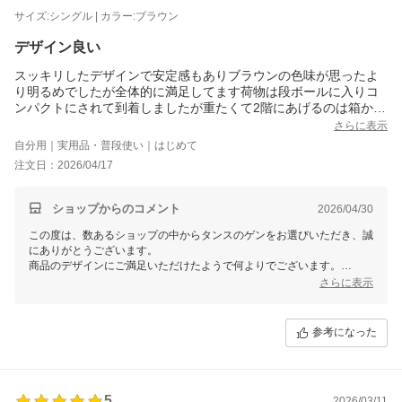
サイズ:シングル | カラー:ブラウン
デザイン良い
スッキリしたデザインで安定感もありブラウンの色味が思ったよ
り明るめでしたが全体的に満足してます荷物は段ボールに入りコ
ンパクトにされて到着しましたが重たくて2階にあげるのは箱から
出して運び組み立ては女の私1人で1時間ちょっとでした説明書は
さらに表示
見やすかったです1つ問題がネジが1箇所合わなくて入っていかず
自分用｜実用品・普段使い｜はじめて
面倒なので無理やり入れて取り付けて仕上げてしまいましたこれ
注文日：2026/04/17
がなければ大満足でしたスノコが思ったより薄くて心配でしたが
上に厚めのマットレスを引いて布団を引いてねてますが安定感あ
りで気持ちよく使えてます見た目もスッキリしていて圧迫感なく
ショップからのコメント
2026/04/30
て気に入ってます
この度は、数あるショップの中からタンスのゲンをお選びいただき、誠
にありがとうございます。
商品のデザインにご満足いただけたようで何よりでございます。
また、組み立ての際にご不便をおかけしましたこと、誠に申し訳ござい
さらに表示
ません。
商品改善に努め、お客様のご期待に沿えるような商品・サービスの提供
を目指してまいります。
参考になった
今後ともタンスのゲンをよろしくお願いいたします。
5
2026/03/11