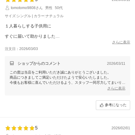
tomotomo9808さん
男性
50代
サイズ:シングル | カラー:ナチュラル
１人暮らしする子供用に
すぐに届いて助かりました
組み立てがとても簡単でわかりやすかったですし、1時間程ででき
さらに表示
ました
注文日：2026/03/03
ただ２人で組み立てましたが、1人だと支える人がいないと大変か
なと思いました
ショップからのコメント
2026/03/11
ミドルタイプにしたら、圧迫感がないし、布団と同じサイズなの
この度は当店をご利用いただき誠にありがとうございました。
で全く部屋が狭く感じません組み立て式なのにがっちりしている
商品につきましてご満足いただけたようで安心いたしました。
し、ガタガタもしないし、このお値段なのであまり期待していな
今後もお客様に喜んでいただけるよう、スタッフ一同尽力してまいりま
かったのでびっくりです
すので
さらに表示
タンスのゲンをどうぞよろしくお願いいたします。
すのこ板が１本だけささくれた個所がいくつかありやすりをかけ
また機会がございましたらぜひ当店をご利用くださいませ。
たほうが良さそうなのがありましたがあとは問題なかったです
参考になった
5
2026/02/01