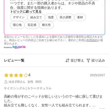
一つです。また一部の購入者からは、ネジや部品の不具
合、強度に関する指摘があります。
トピックに絞って見る
デザイン
組み立て
強度
高さ調整
素材
寝心地
安定感
耐久性
直近のレビューを元にした生成AIによる要約であり正確性や適切性は保証されませ
ん。商品レビューの内容はご自身でお確かめ下さい。要約のご利用は
利用規約
が適
用されます。
レビュー一覧
並び替え
絞り込み
4
2025/10/27
ゆき158さん
女性
40代
サイズ:シングル | カラー:ナチュラル
高齢の母がすのこベッドが欲しいというので一緒に探して選びま
した。
組み立ても難しくなく、女性一人でも組み立てられます。