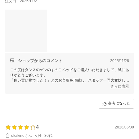
注文日：2025/11/21
良い買い物でした!
ショップからのコメント
2025/11/28
この度はタンスのゲンのすのこベッドをご購入いただきまして、誠にあ
りがとうございます。
「良い買い物でした！」とのお言葉を頂戴し、スタッフ一同大変嬉しく
思います。
さらに表示
商品の塗りに関して今回頂戴いたしました貴重なご意見は、今後の製品
開発の参考にさせていただきます。
これからもタンスのゲンはお客様にご満足いただけるサービス・商品開
参考になった
発に努めて参ります。
機会がございましたら、ぜひ当店をご利用くださいませ。
お客様のまたのご来店をスタッフ一同お待ちしております。
4
2026/06/30
okakinoさん
女性
30代