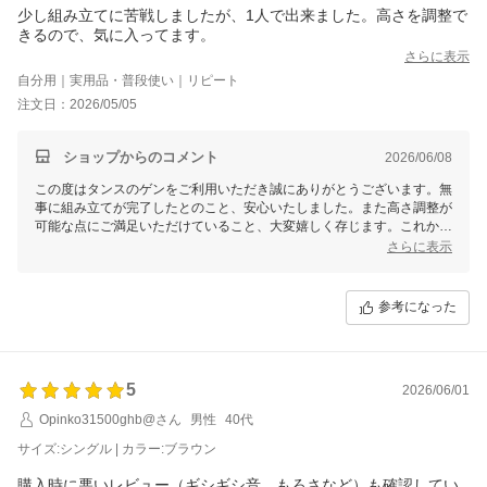
少し組み立てに苦戦しましたが、1人で出来ました。高さを調整で
きるので、気に入ってます。
さらに表示
自分用｜実用品・普段使い｜リピート
注文日：2026/05/05
ショップからのコメント
2026/06/08
この度はタンスのゲンをご利用いただき誠にありがとうございます。無
事に組み立てが完了したとのこと、安心いたしました。また高さ調整が
可能な点にご満足いただけていること、大変嬉しく存じます。これから
もお客様の暮らしに寄り添った商品・サービスの提供に努めてまいりま
さらに表示
すので、タンスのゲンをどうぞよろしくお願いいたします。お客様のま
たのご利用を心よりお待ちしております。
参考になった
5
2026/06/01
Opinko31500ghb@さん
男性
40代
サイズ:シングル | カラー:ブラウン
購入時に悪いレビュー（ギシギシ音、もろさなど）も確認してい