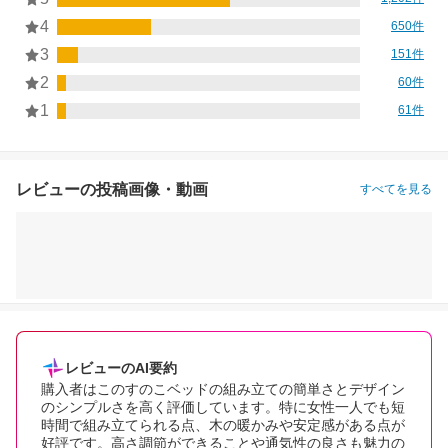
4
650件
3
151件
2
60件
1
61件
レビューの投稿画像・動画
すべてを見る
レビューのAI要約
購入者はこのすのこベッドの組み立ての簡単さとデザイン
のシンプルさを高く評価しています。特に女性一人でも短
時間で組み立てられる点、木の暖かみや安定感がある点が
好評です。高さ調節ができることや通気性の良さも魅力の