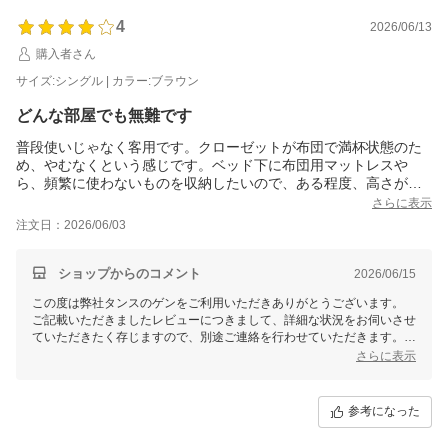
4
2026/06/13
購入者さん
サイズ:シングル | カラー:ブラウン
どんな部屋でも無難です
普段使いじゃなく客用です。クローゼットが布団で満杯状態のた
め、やむなくという感じです。ベッド下に布団用マットレスや
ら、頻繁に使わないものを収納したいので、ある程度、高さがあ
るベッドを探してました。お陰で、空間は減りましたが、雑多な
さらに表示
ものが隠れてスッキリしました。
注文日：2026/06/03
ただ、木ダボの穴が合わないのが1点ありました。
組み立ては、少々苦闘しましたが、なんとか1時間程度で一人でも
できました。
ショップからのコメント
2026/06/15
全てのネジがまとまっているのは、コンパクトだとは思います
この度は弊社タンスのゲンをご利用いただきありがとうございます。
が、開封する時はイラつきました。
ご記載いただきましたレビューにつきまして、詳細な状況をお伺いさせ
それぞれの組み立てにネジが違うので、始めにバラしてからあっ
ていただきたく存じますので、別途ご連絡を行わせていただきます。
と気づき、冷や冷やしましたが、進んでくると慣れました。組み
お手間をお掛けし、誠に申し訳ございませんが、何卒よろしくお願いい
さらに表示
立て家具が苦手な方は、丁寧な開封を心がけるといいですよ。
たします。
参考になった