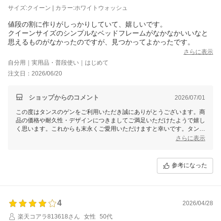
サイズ:クイーン | カラー:ホワイトウォッシュ
値段の割に作りがしっかりしていて、嬉しいです。
クイーンサイズのシンプルなベッドフレームがなかなかいいなと
思えるものがなかったのですが、見つかってよかったです。
さらに表示
自分用｜実用品・普段使い｜はじめて
注文日：2026/06/20
ショップからのコメント
2026/07/01
この度はタンスのゲンをご利用いただき誠にありがとうございます。商
品の価格や耐久性・デザインにつきましてご満足いただけたようで嬉し
く思います。これからも末永くご愛用いただけますと幸いです。タンス
のゲンはこれからもお客様にご満足いただけますよう品質・サービス向
さらに表示
上に取り組んでまいります。また機会が機会がございましたら当店をど
うぞよろしくお願いいたします。
参考になった
4
2026/04/28
楽天コアラ813618さん
女性
50代