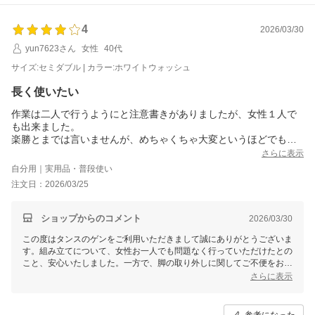
4
2026/03/30
yun7623さん
女性
40代
サイズ:セミダブル | カラー:ホワイトウォッシュ
長く使いたい
作業は二人で行うようにと注意書きがありましたが、女性１人で
も出来ました。
楽勝とまでは言いませんが、めちゃくちゃ大変というほどでもあ
りません。
さらに表示
ただ、ハイの状態で梱包されている脚を外している時に、
自分用｜実用品・普段使い
１本だけかなり固くくっついていて全然外れませんでした。
注文日：2026/03/25
でもどうしてもミドルで使いたかったので腕力任せで無理やり外
したら
若干手首を痛めました（笑）石鹸を使ってみるなどしたほうが良
ショップからのコメント
2026/03/30
かったかもです。
この度はタンスのゲンをご利用いただきまして誠にありがとうございま
でも完成してみたら色（ホワイトウォッシュ）も可愛いですし、
す。組み立てについて、女性お一人でも問題なく行っていただけたとの
こと、安心いたしました。一方で、脚の取り外しに関してご不便をおか
けし、さらにお手を痛められたとのこと、大変申し訳ございません。今
さらに表示
後はよりスムーズに組み立ていただけるよう、商品の改善およびご案内
方法の見直しに努めてまいります。今後もお客様にご満足いただける商
品、サービスの向上に努めて参りますので、また機会がございました