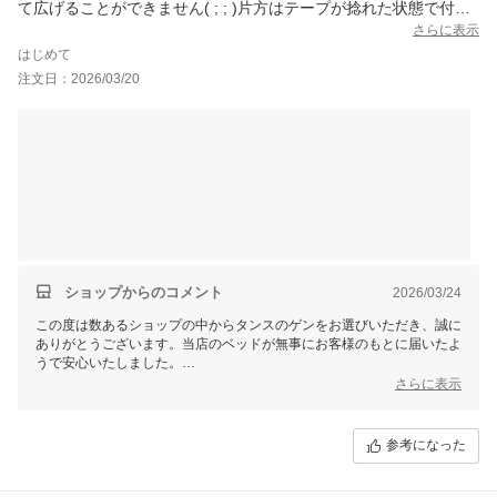
て広げることができません( ; ; )片方はテープが捻れた状態で付け
られているしもう片方はテープが反対側につけられていて最後の
さらに表示
最後にこれでガクーーってなりました( ; ; )両方とも板止めとテー
はじめて
プを外してボンドでくっつけるしかありません。( ; ; )すのこもち
注文日：2026/03/20
ゃんと広げて検品をお願いします……
ショップからのコメント
2026/03/24
この度は数あるショップの中からタンスのゲンをお選びいただき、誠に
ありがとうございます。当店のベッドが無事にお客様のもとに届いたよ
うで安心いたしました。
しかしながら、すのこについてご不安な思いをさせて申し訳ございませ
さらに表示
ん。
ご記載いただいている内容について、詳細をお伺いさせていただきたく
存じます。別途当店よりご連絡いたしますので、恐れ入りますが、ご確
参考になった
認いただけますと幸いです。また機会がありましたらどうぞよろしくお
願いいたします。