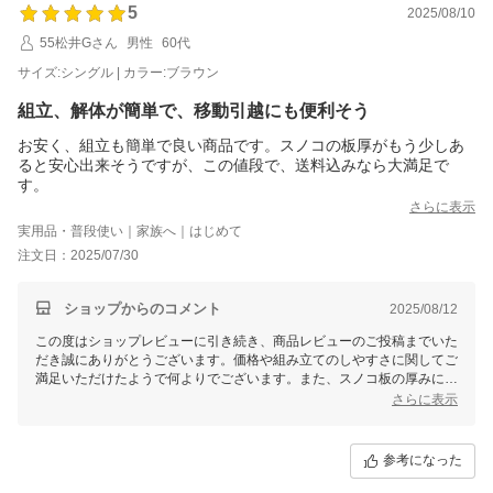
5
2025/08/10
55松井Gさん
男性
60代
サイズ:シングル | カラー:ブラウン
組立、解体が簡単で、移動引越にも便利そう
お安く、組立も簡単で良い商品です。スノコの板厚がもう少しあ
ると安心出来そうですが、この値段で、送料込みなら大満足で
す。
さらに表示
実用品・普段使い｜家族へ｜はじめて
注文日：2025/07/30
ショップからのコメント
2025/08/12
この度はショップレビューに引き続き、商品レビューのご投稿までいた
だき誠にありがとうございます。価格や組み立てのしやすさに関してご
満足いただけたようで何よりでございます。また、スノコ板の厚みに関
しましては貴重なご感想をお寄せいただき、重ねて感謝申し上げます。
さらに表示
今後の商品改良の参考とさせていただきます。今後もお客様にご満足い
ただける商品・サービスの提供に努めてまいります。またのご来店をス
タッフ一同心よりお待ち申し上げております。
参考になった