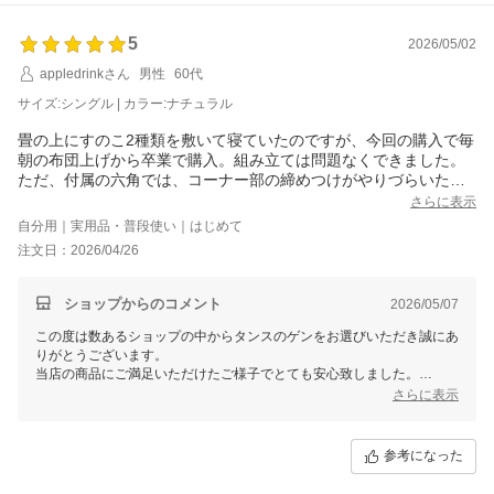
5
2026/05/02
appledrinkさん
男性
60代
サイズ:シングル | カラー:ナチュラル
畳の上にすのこ2種類を敷いて寝ていたのですが、今回の購入で毎
朝の布団上げから卒業で購入。組み立ては問題なくできました。
ただ、付属の六角では、コーナー部の締めつけがやりづらいため
自前の工具を使い難なく終了。すのこは10cmのマットでは凸凹間
さらに表示
を強く感じるので、今まで使用していたすのこも使って羊土良い
自分用｜実用品・普段使い｜はじめて
感じで。ただし、今までのすのこはやや幅があるので、ずれない
注文日：2026/04/26
ようにビス止めして使用。
ショップからのコメント
2026/05/07
この度は数あるショップの中からタンスのゲンをお選びいただき誠にあ
りがとうございます。
当店の商品にご満足いただけたご様子でとても安心致しました。
☆５の評価をいただきスタッフ一同大変嬉しく思っております。
さらに表示
これからもお客様に満足していただける商品・サービスを提供できるよ
う精進してまいりますので、機会がございましたら、是非また当店をご
参考になった