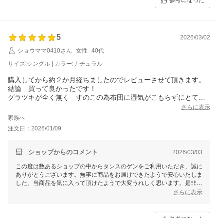
参考になった
5
2026/03/02
ショウママ0410さん
女性
40代
サイズ:シングル | カラー:ナチュラル
購入してから約２か月経ちましたのでレビューさせて頂きます。
結論 買って良かったです！
グラツキが全く無く すのこの為布団に湿気がこもらずにとても
快適。最初は一番高くしていました。下に物が置けて良かったの
さらに表示
ですが、なんとなく部屋の形状から合わなかったので一段低くし
家族へ
ました。
注文日：2026/01/09
ばっちりです！猫はほふく前進で探検してますが。
息子用にももう一つ購入しました。９０キロ超えですが軋まず快
適だそうです。
ショップからのコメント
2026/03/03
組み立てもほとんど1人で出来ましたが、最後のネジ本締めは男性
この度は数あるショップの中からタンスのゲンをご利用いただき、誠に
にやってもらうのが良いかと思います。
ありがとうございます。無事に商品をお届けできたようで安心いたしま
した。当商品を気に入って頂けたようで大変うれしく思います。是非末
永くご愛用いただけますと幸いです。今後もお客様にご満足いただける
さらに表示
商品・サービスの提供に努めてまいりますので、引き続きタンスのゲン
をどうぞよろしくお願いいたします。