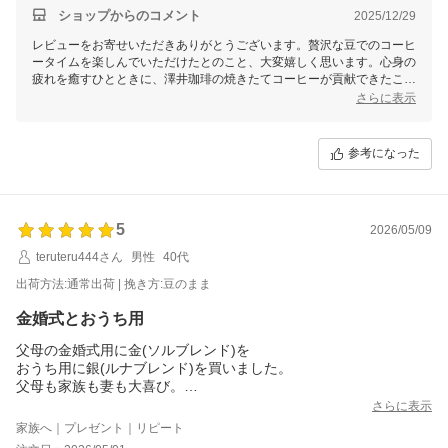
たまには、贅沢なお豆のコーヒーを飲もうと思います。
ショップからのコメント
2025/12/29
レビューをお寄せいただきありがとうございます。贅沢な豆でのコーヒ
ータイムを楽しんでいただけたとのこと、大変嬉しく思います。心身の
疲れを癒すひとときに、澤井珈琲の焼きたてコーヒーが貢献できたこ
と、光栄に感じます。おっしゃる通り、価格にはそれなりの価値があり
さらに表示
ますので、たまには特別なコーヒーを楽しむのも良いですね。これから
も美味しいコーヒーを焼き上げますので、ぜひまたご利用ください。
参考になった
5
2026/05/09
teruteru444さん
男性
40代
出荷方法:通常出荷 | 挽き方:豆のまま
金婚式とおうち用
父母の金婚式用に金(ソルブレンド)を
おうち用に銀(ルナブレンド)を買いました。
父母も家族も妻も大喜び。
いつも美味しいコーヒーをありがとうございます。
さらに表示
家族へ｜プレゼント｜リピート