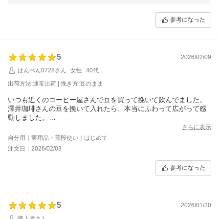
参考になった
5
2026/02/09
はんぺん0728さん
女性
40代
出荷方法:通常出荷 | 挽き方:豆のまま
いつも近くのコーヒー屋さんで豆を買って挽いて飲んでました。
澤井珈琲さんの豆を挽いて入れたら、本当にふわって広がって感
動しました。
そしてお安く購入出来てとても満足です。
さらに表示
自分用｜実用品・普段使い｜はじめて
注文日：2026/02/03
参考になった
5
2026/01/30
購入者さん