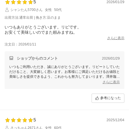
5
2026/01/29
シャンたん5700さん
女性
50代
出荷方法:通常出荷 | 挽き方:豆のまま
いつもありがとうございます。リピです。
お安くて美味しいのでまた頼みますね。
さらに表示
注文日：2026/01/11
ショップからのコメント
2026/01/29
いつもご利用いただき、誠にありがとうございます。リピートしていた
だけること、大変嬉しく思います。お客様にご満足いただけるお値段と
美味しさを提供できるよう、これからも努力してまいります。澤井珈琲
の焼きたてコーヒーを引き続きお楽しみいただけるよう、スタッフ一
さらに表示
同、美味しいコーヒーを焼き上げます。今後ともどうぞよろしくお願い
いたします。
参考になった
5
2025/12/04
さっちゃん2671さん
女性
60代