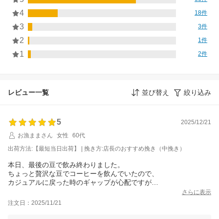
4
18件
3
3件
2
1件
1
2件
レビュー一覧
並び替え
絞り込み
5
2025/12/21
お漁ままさん
女性
60代
出荷方法:【最短当日出荷】 | 挽き方:店長のおすすめ挽き（中挽き）
本日、最後の豆で飲み終わりました。
ちょっと贅沢な豆でコーヒーを飲んでいたので、
カジュアルに戻った時のギャップが心配ですが
心身疲労度MAXの時期に金の一杯コーヒータイムが取れたのは凄
さらに表示
く幸運でした。コーヒーを味わいながら美味しさを噛み締める事
注文日：2025/11/21
が出来た！やはりお値段にはそれなりの価格と充実があるのです
ね