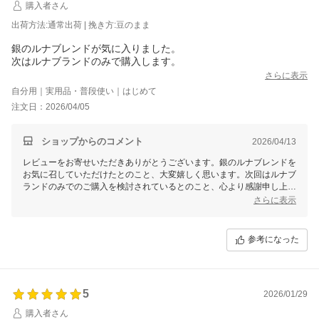
購入者さん
出荷方法:通常出荷 | 挽き方:豆のまま
銀のルナブレンドが気に入りました。
次はルナブランドのみで購入します。
さらに表示
自分用｜実用品・普段使い｜はじめて
注文日：2026/04/05
ショップからのコメント
2026/04/13
レビューをお寄せいただきありがとうございます。銀のルナブレンドを
お気に召していただけたとのこと、大変嬉しく思います。次回はルナブ
ランドのみでのご購入を検討されているとのこと、心より感謝申し上げ
ます。澤井珈琲の焼きたてコーヒーを通じて、さらにご満足いただける
さらに表示
よう、美味しいコーヒーを焼き上げます。これからもどうぞよろしくお
願いいたします。
参考になった
5
2026/01/29
購入者さん