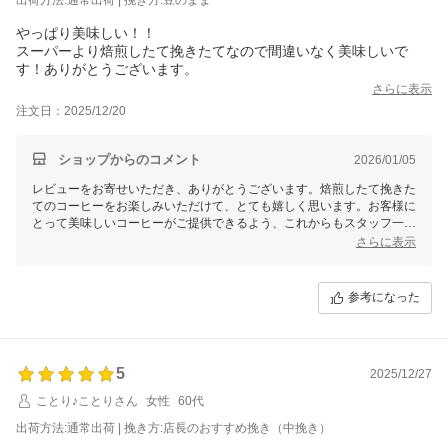
やっぱり美味しい！！
スーパーより焙煎したて挽きたてなので間違いなく美味しいで
す！ありがとうございます。
さらに表示
注文日：2025/12/20
ショップからのコメント
2026/01/05
レビューをお寄せいただき、ありがとうございます。焙煎したて挽きた
てのコーヒーをお楽しみいただけて、とても嬉しく思います。お客様に
とって美味しいコーヒーがご提供できるよう、これからもスタッフ一同
努めてまいります。澤井珈琲の焼きたてコーヒーを引き続きご愛顧いた
さらに表示
だけると幸いです。美味しいコーヒーを焼き上げます。
参考になった
5
2025/12/27
ことり♪ことりさん
女性
60代
出荷方法:通常出荷 | 挽き方:店長のおすすめ挽き（中挽き）