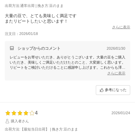
出荷方法:通常出荷 | 挽き方:豆のまま
大量の豆で、とても美味しく満足です
またリピートしたいと思います！
さらに表示
注文日：2026/01/18
ショップからのコメント
2026/01/30
レビューをお寄せいただき、ありがとうございます。大量の豆をご購入
いただき、美味しくご満足いただけたとのこと、大変嬉しく思います。
リピートをご検討いただけることに感謝申し上げます。これからも澤井
珈琲の焼きたてコーヒーを通じて、心地よいひとときをお届けできるよ
さらに表示
う努め、改めて美味しいコーヒーを焼き上げます。
参考になった
4
2026/01/24
購入者さん
出荷方法:【最短当日出荷】 | 挽き方:豆のまま