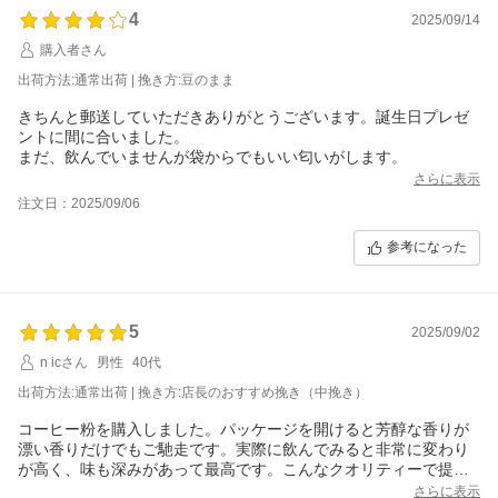
4
2025/09/14
購入者さん
出荷方法:通常出荷 | 挽き方:豆のまま
きちんと郵送していただきありがとうございます。誕生日プレゼ
ントに間に合いました。
まだ、飲んでいませんが袋からでもいい匂いがします。
さらに表示
注文日：2025/09/06
参考になった
5
2025/09/02
n icさん
男性
40代
出荷方法:通常出荷 | 挽き方:店長のおすすめ挽き（中挽き）
コーヒー粉を購入しました。パッケージを開けると芳醇な香りが
漂い香りだけでもご馳走です。実際に飲んでみると非常に変わり
が高く、味も深みがあって最高です。こんなクオリティーで提供
してもらってありがたい話です。
さらに表示