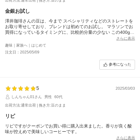
出荷方法:通常出荷 | 挽き方:豆のまま
金銀お試し
澤井珈琲さんの豆は、今まで スペシャリティなどのストレートを
お取り寄せしており、ブレンドは初めてのお試し。 マラソンでお
買得になっているタイミングに、比較的分量の少ない この400gx2
袋セットを豆のままで注文しました。
さらに表示
金銀の見た目を比べると、銀の方が明らかに濃いこげ茶色で 焙煎
趣味｜家族へ｜はじめて
が深いのが分かります。 どちらも 割れや欠けが少なく、注湯でモ
注文日：2025/05/09
コモコする感じも好印象。 見た目通り、銀の方がガツン系で、我
が家の奥様の好みのタイプ。 金は 酸味を残して甘い香りを重視し
参考になった
た焙煎なのですね。 それぞれ美味しいのですが、私の好みから言
えば、金と銀の中間位が スウィートスポットか。 と言う訳で、２
つのブレンドの違いを楽しみながら、更に配合比を振ってブレン
ドして 飲み心地の変化も楽しみました。
5
2025/03/03
しんちゃん01さん
男性
60代
出荷方法:通常出荷 | 挽き方:豆のまま
リピ
リピですがクーポンでお買い得に購入出来ました。香りが良く酸
味が控えめで美味しいコーヒーです。
さらに表示