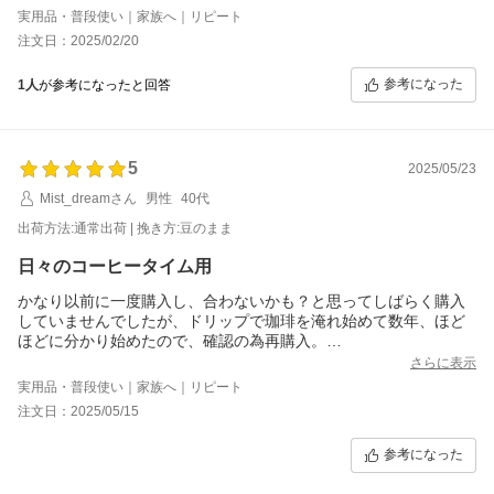
実用品・普段使い｜家族へ｜リピート
注文日：2025/02/20
参考になった
1人
が参考になったと回答
5
2025/05/23
Mist_dreamさん
男性
40代
出荷方法:通常出荷 | 挽き方:豆のまま
日々のコーヒータイム用
かなり以前に一度購入し、合わないかも？と思ってしばらく購入
していませんでしたが、ドリップで珈琲を淹れ始めて数年、ほど
ほどに分かり始めたので、確認の為再購入。
ソルブレンド・ルナブレンド共に、ハッキリとした明確な味わい
さらに表示
が特徴。
実用品・普段使い｜家族へ｜リピート
恐らく、余程下手をしない限り飲みづらい珈琲にはならないと思
注文日：2025/05/15
う。
濃いめの珈琲が好きな人にはお勧め出来るブレンドです。
参考になった
ただ、優しい口当たりや甘い香りを望む方には不向きです。
ガツンとした”コーヒー”を望む方向け。