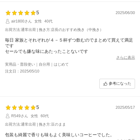
ソルとルナは傾向がハッキリと違うので、違いを楽しめると思い
ます。
5
2025/06/30
air1800さん
女性
40代
出荷方法:通常出荷 | 挽き方:店長のおすすめ挽き（中挽き）
毎日 家族とそれぞれが４－５杯ずつ飲むのでまとめて買えて満足
です
セールでも嫌な味にあたったことないです
さらに表示
実用品・普段使い｜自分用｜はじめて
注文日：2025/05/10
参考になった
5
2025/05/17
R549さん
女性
60代
出荷方法:通常出荷 | 挽き方:豆のまま
包装も綺麗で香りも味もよく美味しいコーヒーでした。