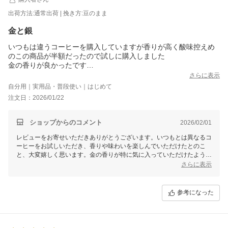
出荷方法:通常出荷 | 挽き方:豆のまま
金と銀
いつもは違うコーヒーを購入していますが香りが高く酸味控えめ
のこの商品が半額だったので試しに購入しました
金の香りが良かったです
銀はまだ開けていないので金との違いが分かりませんが楽しみで
さらに表示
す
自分用｜実用品・普段使い｜はじめて
金と銀各400グラムなのでしばらくはコーヒーには困りません
注文日：2026/01/22
鮮度が命の商品はよく売れているものの方が回転が早く鮮度が良
いと思います
ショップからのコメント
2026/02/01
レビューをお寄せいただきありがとうございます。いつもとは異なるコ
ーヒーをお試しいただき、香りや味わいを楽しんでいただけたとのこ
と、大変嬉しく思います。金の香りが特に気に入っていただけたよう
で、何よりです。銀のコーヒーもぜひお楽しみください。
さらに表示
鮮度についてのご指摘もありがとうございます。私たちも、澤井珈琲の
焼きたてコーヒーをより新鮮な状態でお届けできるよう努めてまいりま
参考になった
す。美味しいコーヒーを焼き上げますので、今後ともご愛顧いただけま
すと幸いです。