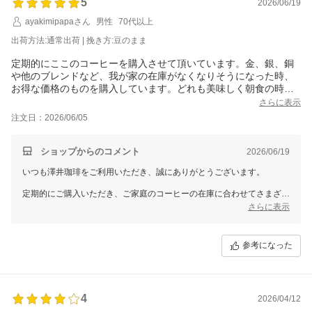
5
2026/06/19
ayakimipapaさん
男性
70代以上
出荷方法:通常出荷 | 挽き方:豆のまま
定期的にここのコーヒーを購入させて頂いています。金、銀、銅
や他のブレンドなど、我が家の在庫がなくなりそうになった時、
お得な価格のものを購入しています。どれも美味しく朝食の時に
楽しんでいます。
さらに表示
注文日：2026/06/05
ショップからのコメント
2026/06/19
いつも澤井珈琲をご利用いただき、誠にありがとうございます。
定期的にご購入いただき、ご家庭のコーヒーの在庫に合わせてさまざま
な商品をお楽しみいただいているとのこと、心より感謝申し上げます。
さらに表示
それぞれの味わいをご満足いただきながら、朝食のひとときのお供とし
てご愛飲いただけていることを大変嬉しく拝見いたしました。
長くご利用くださるお客様のお言葉は、スタッフ一同にとって大きな励
参考になった
みでございます。
これからも澤井珈琲の焼きたてコーヒーで心地よい朝をお届けできるよ
う、美味しいコーヒーを焼き上げます。
4
2026/04/12