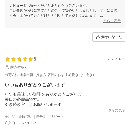
レビューをお寄せくださりありがとうございます。
早い発送がお役に立てたとのことで安心いたしましたし、すぐに美味し
く召し上がっていただけたと伺いとても嬉しく思います。
今後も気持ちよくご利用いただけるよう、サービス面やご案内も丁寧に
さらに表示
努めてまいります。
これからも澤井珈琲の焼きたてコーヒーで心地よいひとときをお届けで
きるよう尽力し、美味しいコーヒーを焼き上げます。
参考になった
5
2025/11/15
購入者さん
出荷方法:通常出荷 | 挽き方:店長のおすすめ挽き（中挽き）
いつもありがとうございます
いつも美味しい珈琲をありがとうございます。
毎日の必需品です。
引き続き宜しくお願いしまーす
さらに表示
実用品・普段使い｜自分用｜リピート
注文日：2025/10/25