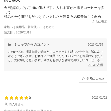
今回は試しでお手頃の価格で手に入れる事が出来るコーヒーを探
して
好みの合う商品を見つけていました早速飲み結構美味しく飲めま
した
さらに表示
家族へ｜実用品・普段使い｜はじめて
注文日：2026/01/18
ショップからのコメント
2026/01/25
このたびは、澤井珈琲の焼きたてコーヒーをお試しいただき、誠にあり
がとうございます。お客様にご満足いただける味わいをお届けできたこ
と、大変嬉しく思います。今後もお手頃な価格で美味しいコーヒーを焼
き上げるよう努めてまいります。引き続き、澤井珈琲をご愛顧いただけ
さらに表示
ますと幸いです。
参考になった
5
2026/01/02
購入者さん
出荷方法:通常出荷 | 挽き方:豆のまま