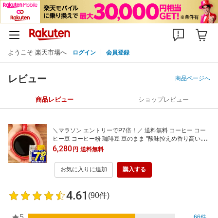
ようこそ 楽天市場へ
ログイン
会員登録
レビュー
商品ページへ
商品レビュー
ショップレビュー
＼マラソン エントリーでP7倍！／ 送料無料 コーヒー コー
ヒー豆 コーヒー粉 珈琲豆 豆のまま "酸味控えめ香り高い金
の一杯" 澤井珈琲 ソルブレンドとルナブレンド セット 福袋
6,280
円
送料無料
ガツンとした苦味 酸味控えめ コクがある 【RD】 【TS】
お気に入りに追加
購入する
4.61
(90件)
5
66件