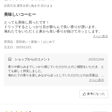
出荷方法:通常出荷 | 挽き方:豆のまま
美味しいコーヒー
とっても美味し買ったです！
ドリップするとしっかり豆が膨らんで良い香りが漂います。
淹れたてをいただくと鼻から良い香りが抜けてホッとします。
さらに表示
実用品・普段使い｜家族へ｜はじめて
注文日：2025/11/21
ショップからのコメント
2025/12/04
香りや膨らみまでしっかり感じていただけたとのご感想をいただき、と
ても嬉しく拝見しました。
淹れたての香りを楽しみながらほっとしていただけたとのお言葉は、私
どもにとって本当に励みになります。
さらに表示
これからも澤井珈琲の焼きたてコーヒーで、心温まるひとときをお届け
できるよう丁寧に努めてまいります。
より豊かな香りと味わいをお楽しみいただけるよう工夫を重ね、美味し
参考になった
いコーヒーを焼き上げます。