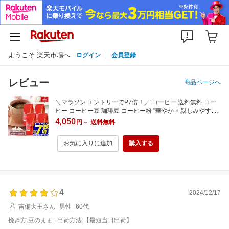
ようこそ 楽天市場へ
ログイン
会員登録
レビュー
商品ページへ
＼マラソン エントリーでP7倍！／ コーヒー 送料無料 コー
ヒー コーヒー豆 珈琲豆 コーヒー粉 "華やか × 親しみやす
さ。モカの魅力を一度に" 澤井珈琲 クイーンモカ モカブレ
4,050
円
～
送料無料
ンド モカスペシャル 福袋 1kg/2kg/3kg 【RD】 【TS】
お気に入りに追加
購入する
4
2024/12/17
吉備大王さん
男性
60代
挽き方:豆のまま | 出荷方法:【最短当日出荷】