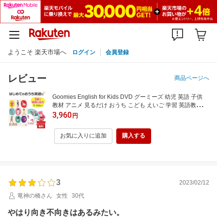
ようこそ 楽天市場へ
ログイン
会員登録
レビュー
商品ページへ
Goomies English for Kids DVD グーミーズ 幼児 英語 子供
教材 アニメ 見るだけ おうち こども えいご 学習 英語教材 子
供英語 幼児英語 英語の歌 絵本 歌 英単語 フラッシュカード
3,960
円
おもちゃ 赤ちゃん 1歳 2歳 3歳 4歳 5歳 6歳 女の子 男の子 プ
レゼント 夏休み おうち英語
お気に入りに追加
購入する
3
2023/02/12
竜神の橋さん
女性
30代
やはり向き不向きはあるみたい。