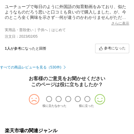
ユーチューブで毎日のように外国語の知育動画をみており、似た
ようなものだろう思いと口コミも良いので購入しました。が、今
のところ全く興味を示さず‥何が違うのかわかりませんがただの
流し動画になっています。まぁそれでも暫くは流してみます。残
さらに表示
念。
実用品・普段使い｜子供へ｜はじめて
注文日：2023/02/05
参考になった
1人
が参考になったと回答
すべての商品レビューを見る（530件)
お客様のご意見をお聞かせください
このページは役に立ちましたか？
役に立たなかった
役に立った
楽天市場の関連ジャンル