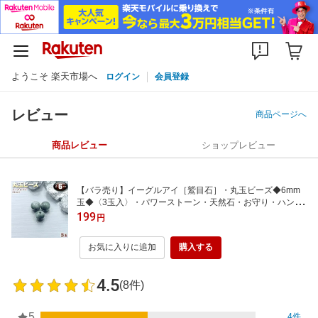
ようこそ 楽天市場へ
ログイン
会員登録
レビュー
商品ページへ
商品レビュー
ショップレビュー
【バラ売り】イーグルアイ［鷲目石］・丸玉ビーズ◆6mm
玉◆〈3玉入〉・パワーストーン・天然石・お守り・ハンド
メイド・手作り・パーツ・☆全てを見通す勝負運の石☆
199
円
お気に入りに追加
購入する
4.5
(8件)
5
4件