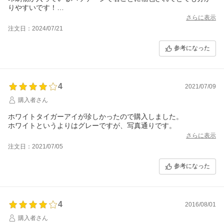
りやすいです！
親切で丁寧、迅速な到着、良心的な価格にたいへん満足いたしま
さらに表示
した！次もリピ確定ですね
注文日：2024/07/21
参考になった
4
2021/07/09
購入者さん
ホワイトタイガーアイが珍しかったので購入しました。
ホワイトというよりはグレーですが、写真通りです。
さらに表示
注文日：2021/07/05
参考になった
4
2016/08/01
購入者さん