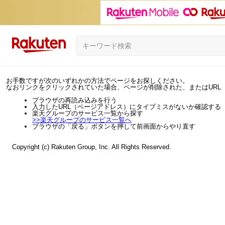
お手数ですが次のいずれかの方法でページをお探しください。
なおリンクをクリックされていた場合、ページが削除された、またはURL
ブラウザの再読み込みを行う
入力したURL（ページアドレス）にタイプミスがないか確認する
楽天グループのサービス一覧から探す
>>
楽天グループのサービス一覧へ
ブラウザの「戻る」ボタンを押して前画面からやり直す
Copyright (c) Rakuten Group, Inc. All Rights Reserved.