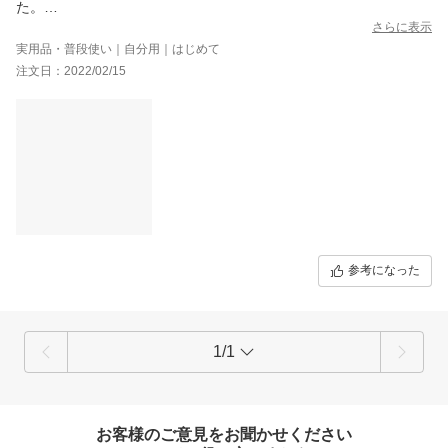
た。
パワーストーンを信じるならば自分の厄を肩代わりしてくれた？
さらに表示
とか考える所でしょうが、生憎私はファッションとして身に着け
実用品・普段使い｜自分用｜はじめて
ていましたし、それにしたって3ヶ月で割れるとはびっくりです。
注文日：2022/02/15
とはいえお安いので、文句も言いにくい…
でもやっぱりないわーという事で、この評価です。
参考になった
1/1
お客様のご意見をお聞かせください