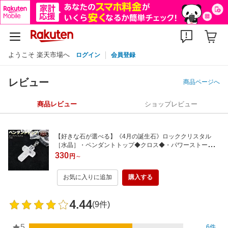
ようこそ 楽天市場へ
ログイン
会員登録
レビュー
商品ページへ
商品レビュー
ショップレビュー
【好きな石が選べる】《4月の誕生石》ロッククリスタル
［水晶］・ペンダントトップ◆クロス◆・パワーストーン・
天然石・ハンドメイド・手作り・パーツ・チャーム・お守
330
円
～
り・古来より崇拝される十字架の神聖なるパワー！
お気に入りに追加
購入する
4.44
(9件)
5
6件