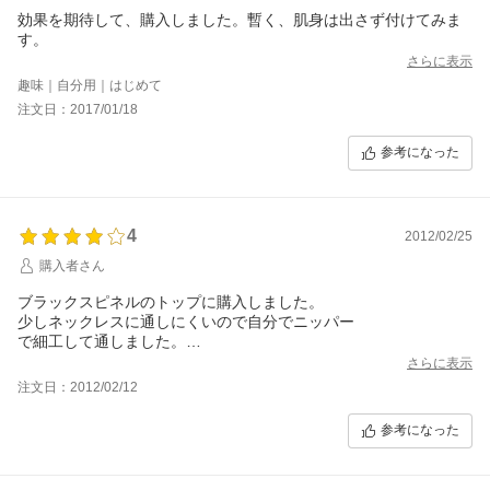
効果を期待して、購入しました。暫く、肌身は出さず付けてみま
す。
さらに表示
趣味｜自分用｜はじめて
注文日：2017/01/18
参考になった
4
2012/02/25
購入者さん
ブラックスピネルのトップに購入しました。
少しネックレスに通しにくいので自分でニッパー
で細工して通しました。
Bスピネル、オニキスなどでクロス、ハートなどの
さらに表示
トップがほしいです。
注文日：2012/02/12
参考になった