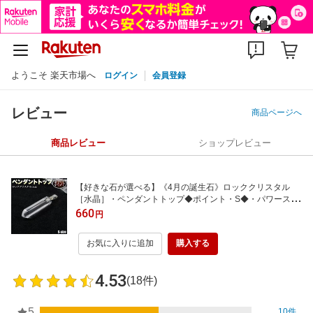
ようこそ 楽天市場へ
ログイン
会員登録
レビュー
商品ページへ
商品レビュー
ショップレビュー
【好きな石が選べる】《4月の誕生石》ロッククリスタル
［水晶］・ペンダントトップ◆ポイント・S◆・パワースト
ーン・天然石・ハンドメイド・手作り・パーツ・チャーム・
660
円
お守り・六角柱の先端からパワーを放出！
お気に入りに追加
購入する
4.53
(18件)
5
10件