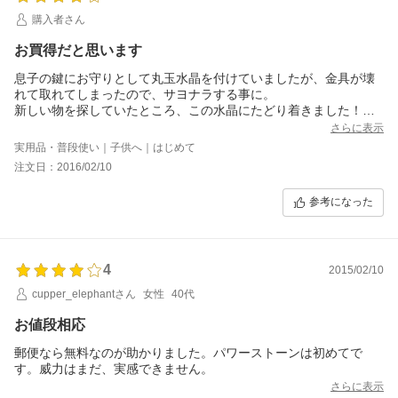
購入者さん
お買得だと思います
息子の鍵にお守りとして丸玉水晶を付けていましたが、金具が壊
れて取れてしまったので、サヨナラする事に。
新しい物を探していたところ、この水晶にたどり着きました！
とてもお買得だと思います。
さらに表示
ただ、ひび？クラックと言うんでしょうか？は入っていますが、
実用品・普段使い｜子供へ｜はじめて
値段が安いので、仕方がないなと言う感じで、私は気になりませ
注文日：2016/02/10
ん。
参考になった
4
2015/02/10
cupper_elephantさん
女性
40代
お値段相応
郵便なら無料なのが助かりました。パワーストーンは初めてで
す。威力はまだ、実感できません。
さらに表示