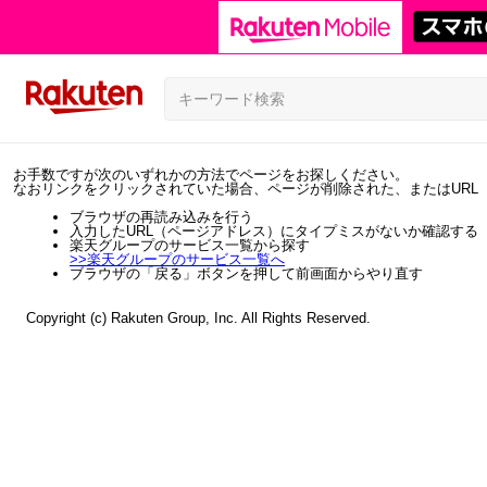
お手数ですが次のいずれかの方法でページをお探しください。
なおリンクをクリックされていた場合、ページが削除された、またはURL
ブラウザの再読み込みを行う
入力したURL（ページアドレス）にタイプミスがないか確認する
楽天グループのサービス一覧から探す
>>
楽天グループのサービス一覧へ
ブラウザの「戻る」ボタンを押して前画面からやり直す
Copyright (c) Rakuten Group, Inc. All Rights Reserved.