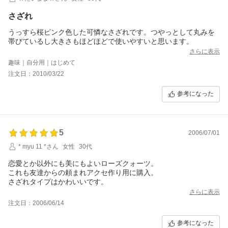
さざれ
うっすら桜ピンク色した可憐なさざれです。つやっとして丸みを
帯びているし大きさもほどほどで使いやすいと思います。
さらに表示
趣味｜自分用｜はじめて
注文日：2010/03/22
参考になった
5
2006/07/01
* myu 11 *さん
女性
30代
恋愛とか以外にも美にもよいローズクォーツ。
これも友達からの頼まれアクセ作り用に購入。
さざれタイプはかわいいです。
さらに表示
注文日：2006/06/14
参考になった