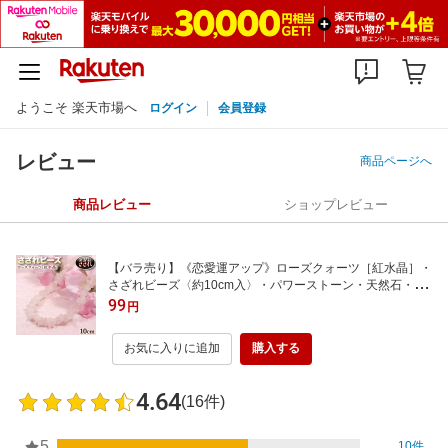
ようこそ 楽天市場へ
ログイン
会員登録
レビュー
商品ページへ
商品レビュー
ショップレビュー
【バラ売り】《恋愛運アップ》ローズクォーツ［紅水晶］・
さざれビーズ〈約10cm入〉・パワーストーン・天然石・お
守り・ハンドメイド・手作り・パーツ・☆愛と美の女神アフ
99
円
ロディーテの石☆
お気に入りに追加
購入する
4.64
(16件)
5
10件