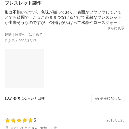
ブレスレット製作
形は不揃いですが、色味が揃っており、表面がツヤツヤしていて
とても綺麗でした☆このままつなげるだけで素敵なブレスレット
が出来そうなのですが、今回はがんばって水晶やローズクォーツ
やピンクオパールと組み合わせてピンク系のブレスレットが出来
さらに表示
趣味｜家族へ｜はじめて
注文日：2008/12/17
参考になった
1人
が参考になったと回答
5
2010/03/25
☆だいまま☆さん
女性
30代