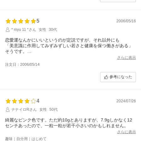
5
2006/05/16
* myu 11 *さん
女性
30代
恋愛運なんかにいいというのが定説ですが、それ以外にも
「美意識に作用してみずみずしい若さと健康を保つ働きがある」
そうです。
友達へのプレゼント用に手作りアクセ目的で購入。
さらに表示
注文日：2006/05/14
参考になった
4
2024/07/26
ナナイロRさん
女性
50代
綺麗なピンク色です。ただ約10gとありますが、7.9gしかなく12
センチあったので、一粒一粒が若干小さいのかもしれません。
さらに表示
趣味｜自分用｜はじめて