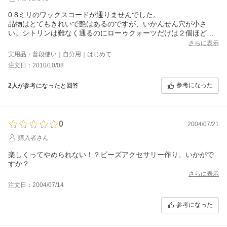
0.8ミリのワックスコードが通りませんでした。
品物はとてもきれいで艶はあるのですが、いかんせん穴が小さ
い。シトリンは難なく通るのにローゥクォーツだけは２個ほど何
とか根性で通した以外全部ダメでした。石が綺麗だったので★３
さらに表示
つ。
実用品・普段使い｜自分用｜はじめて
丸玉の方は４ミリ玉でもちゃんと通ったので、石の性質で穴が開
注文日：2010/10/08
け難いのではなく、単純に小さいだけだと思います。両サイドの
穴の大きさも違っていたりで…残念でした。シリコンゴムなら通
参考になった
2人
が参考になったと回答
るのかな？？
0
2004/07/21
購入者さん
楽しくってやめられない！？ビーズアクセサリー作り、いかがで
すか？
さらに表示
注文日：2004/07/14
参考になった