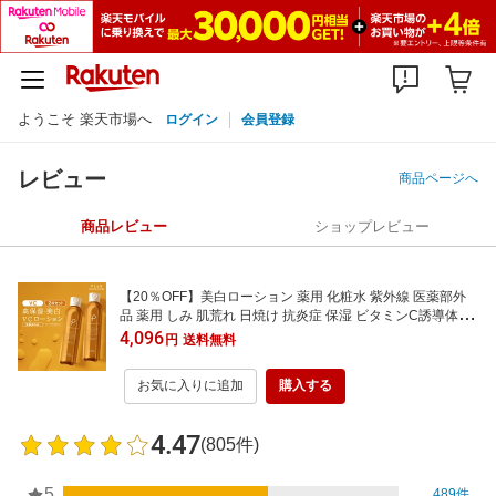
ようこそ 楽天市場へ
ログイン
会員登録
レビュー
商品ページへ
商品レビュー
ショップレビュー
【20％OFF】美白ローション 薬用 化粧水 紫外線 医薬部外
品 薬用 しみ 肌荒れ 日焼け 抗炎症 保湿 ビタミンC誘導体 V
C 春 メンズ 男性にも [プリュ VC ホワイトニングローション
4,096
円
送料無料
（200ml×2点セット）]ZZ【送料無料】【2点セット】
お気に入りに追加
購入する
4.47
(805件)
5
489件