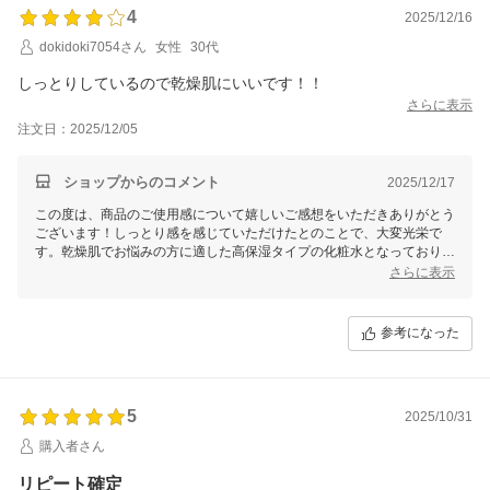
4
2025/12/16
dokidoki7054さん
女性
30代
しっとりしているので乾燥肌にいいです！！
さらに表示
注文日：2025/12/05
ショップからのコメント
2025/12/17
この度は、商品のご使用感について嬉しいご感想をいただきありがとう
ございます！しっとり感を感じていただけたとのことで、大変光栄で
す。乾燥肌でお悩みの方に適した高保湿タイプの化粧水となっておりま
すので、ぜひこれからも日々のスキンケアにお役立てください。何かご
さらに表示
不明な点などありましたらお気軽にお知らせくださいませ！
参考になった
5
2025/10/31
購入者さん
リピート確定