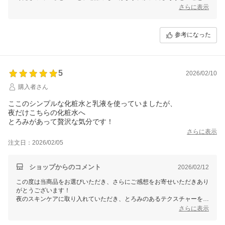
いただき、大変うれしく思います。
さらに表示
キャップが開けにくい件につきましては、ご不便をおかけして申し訳ご
ざいません。スムーズにご利用いただけることが大切でございますの
参考になった
で、このご意見は今後の商品改善の参考とさせていただきます。引き続
きご愛用いただけますようお願いいたします。何かございましたらいつ
でもお気軽にお問い合わせください。
5
2026/02/10
購入者さん
ここのシンプルな化粧水と乳液を使っていましたが、
夜だけこちらの化粧水へ
さらに表示
注文日：2026/02/05
ショップからのコメント
2026/02/12
この度は当商品をお選びいただき、さらにご感想をお寄せいただきあり
がとうございます！
夜のスキンケアに取り入れていただき、とろみのあるテクスチャーを気
に入っていただけたとのこと、大変嬉しく思います。贅沢な気分でお使
さらに表示
いいただけると、お手入れもより楽しくなりますね。