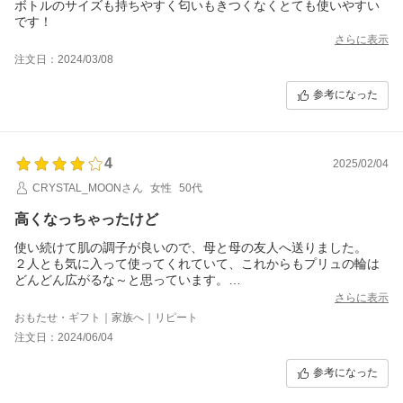
ボトルのサイズも持ちやすく匂いもきつくなくとても使いやすい
です！
さらに表示
注文日：2024/03/08
参考になった
4
2025/02/04
CRYSTAL_MOONさん
女性
50代
高くなっちゃったけど
使い続けて肌の調子が良いので、母と母の友人へ送りました。
２人とも気に入って使ってくれていて、これからもプリュの輪は
どんどん広がるな～と思っています。
半額セールを期待して待っています！
さらに表示
おもたせ・ギフト｜家族へ｜リピート
注文日：2024/06/04
参考になった