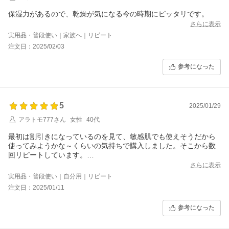
保湿力があるので、乾燥が気になる今の時期にピッタリです。
さらに表示
実用品・普段使い｜家族へ｜リピート
注文日：2025/02/03
参考になった
5
2025/01/29
アラトモ777さん
女性
40代
最初は割引きになっているのを見て、敏感肌でも使えそうだから
使ってみようかな～くらいの気持ちで購入しました。そこから数
回リピートしています。
少しとろみのついた化粧水で肌にしみる事もなく、価格もお手頃
さらに表示
ですごく良いと思います。肌荒れもおきにくくなりました。
実用品・普段使い｜自分用｜リピート
私は洗顔後化粧水をつけた後にパックをしてますが朝になっても
注文日：2025/01/11
乾燥しません(^^)またリピートします！
参考になった