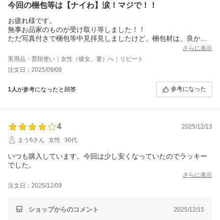
今回の梱包等は【ナイわ】涙！マジで！！
お疲れ様です。
無事お品家のものが受け取り等しました！！
ただ写真付きで梱包等中見拝見しましたけど、梱包材は、良かっ
たと思うが！！しかしお品を固定しないと動いてしまいますね、
さらに表示
涙
実用品・普段使い｜女性（彼女、妻）へ｜リピート
なので、、残念でした！！
注文日：2025/09/08
参考になった
1人
が参考になったと回答
4
2025/12/13
まう6さん
女性
30代
いつも購入しています。今回は少し安くなっていたのでラッキー
でした。
さらに表示
注文日：2025/12/09
ショップからのコメント
2025/12/15