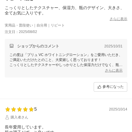
こっくりとしたテクスチャー、保湿力、瓶のデザイン、大きさ、
全てお気に入りです。
さらに表示
実用品・普段使い｜自分用｜リピート
注文日：2025/08/02
ショップからのコメント
2025/10/31
この度は「プリュ VC ホワイトニングローション」をご愛用いただき、
ご満足いただけたとのこと、大変嬉しく思っております！
こっくりとしたテクスチャーやしっかりとした保湿力だけでなく、瓶の
デザインや大きさにまでご満足いただけたとのお言葉は、私たちにとっ
さらに表示
て大きな励みになります。
引き続きお客様のお肌ケアのお手伝いができますと幸いです。またお気
づきの点等ございましたらお気軽にお知らせください。今後ともよろし
参考になった
くお願いいたします！
5
2025/10/14
購入者さん
長年愛用しています。