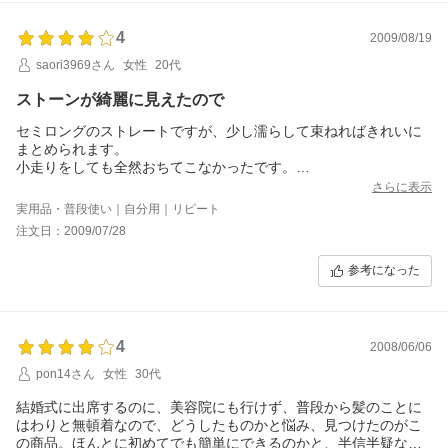
4
2009/08/19
saori3969さん
女性
20代
ストーンが綺麗に見えたので
セミロングのストレートですが、少し濡らして束ねればきれいに
まとめられます。
小走りをしても全然おちてこなかったです。
ストーンも綺麗にコーム全体についていて纏めた髪を綺麗にみせ
さらに表示
てくれます
実用品・普段使い｜自分用｜リピート
注文日：2009/07/28
参考になった
4
2008/06/06
pon14さん
女性
30代
結婚式に出席するのに、美容院にも行けず、普段から髪のことに
はわりと無頓着なので、どうしたものかと悩み、見つけたのがこ
の商品。ほんとに初めてでも簡単にできるのかと、半信半疑なが