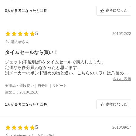
まちでみかけるそっくりタイプも安いので買ってみましたが、そ
っくりなのにホールド力がありませんでした。
参考になった
3人
が参考になったと回答
特にこちらのショップのマットタイプはがっちり髪をつかんでく
れくずれません。
高い分、思い切って買って良かったと思っています。
5
2010/12/22
購入者さん
タイムセールなら買い！
ジェット(不透明黒)をタイムセールで購入しました。
定価なら多分買わなかったと思います。
別メーカーのボンド留めの物と違い、こちらのスワロは爪留めで
美しいです！
さらに表示
こういう細かなディティールは重要かと思います。
実用品・普段使い｜自分用｜リピート
20本櫛は初めてでしたが、肩胛骨したワンレンロングで毛量が多
注文日：2010/12/16
めの私ですがしっかりホールド出来ます。
まとめ髪は下ごしらえが前提で、まず髪が固まらないワックス(サ
参考になった
1人
が参考になったと回答
ラなど)を髪に塗ります。
その後は動画通りに夜会巻き。
上部と襟足はインナーアクセサリーのＵピン・Ｕスティックなど
で留めるとより美しくしっかりと留まります。
5
黒マットのコームは少しズレたり、刺さりが浅くても目立たずと
2010/09/17
ても良いです！
shiroiyoruさん
女性
40代