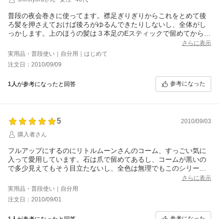
シルバーのコームだとズレが目立ちみっともなかったので。
定価なら★４個ですね。
普段の夜会巻きに使ってます。襟足ぎりぎりからこれをとめて後
高いですよ。
ろ髪を押さえておけば後ろがゆるんできたりしないし、全体がし
っかします。上のほうの髪は３本足のEスティックで留めてからは
ねた毛先を巻き込んだ髪に押しこんで２本足のスティックを刺し
さらに表示
ます。後れ毛に６本や１０本のインナーを足したりもしますが、
実用品・普段使い｜自分用｜はじめて
剛毛多毛の私でもきれいに髪が上げられるようになり、画期的で
注文日：2010/09/09
す。
参考になった
1人
が参考になったと回答
5
2010/09/03
購入者さん
フルアップにするのにリトルムーンさんのコーム、すっごい気に
入って愛用しています。石は爪で留めてあるし、コームが黒いの
で多少見えてもそう目立たないし、全色は無理でもこのシリーズ
でいくつも揃えたいところです。今回はジェットを購入しまし
さらに表示
た。華美にしたくない、けど石のないインナーヘアアクセだけで
実用品・普段使い｜自分用
は物足りない、という時にいいかなと思って。最初見た時思って
注文日：2010/09/01
たより地味だと思いましたが、つけてみるときらりと渋く輝き、
とてもかっこよかったです。
参考になった
1人
が参考になったと回答