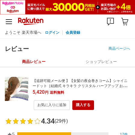
ようこそ 楽天市場へ
ログイン
会員登録
レビュー
商品ページへ
商品レビュー
ショップレビュー
【追跡可能メール便 】【女髪の夜会巻きコーム】シャイニ
ードット［結婚式 キラキラ クリスタル ハーフアップ お団子
夜会巻き ヘアアクセサリー ヘアアクセ 動画 まとめ髪 ］[MB
5,420
円
送料無料
L]
お気に入りに追加
購入する
4.34
(29件)
5
17件