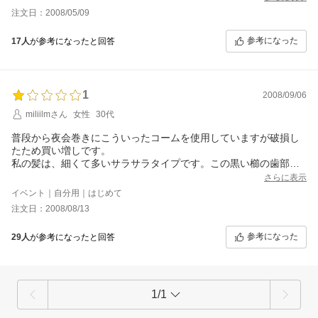
場でもOKな物をこれからは使うことにします｡
注文日：2008/05/09
参考になった
17人
が参考になったと回答
1
2008/09/06
miliilmさん
女性
30代
普段から夜会巻きにこういったコームを使用していますが破損し
たため買い増しです。
私の髪は、細くて多いサラサラタイプです。この黒い櫛の歯部分
がクセ者です。髪をまいて櫛を入れようとすると、全く歯が入っ
さらに表示
ていきません。金属部分に、ざらざらしたコーティングが施して
イベント｜自分用｜はじめて
あるので、いったん入れば、崩れにくいと思いますが、かなり入
注文日：2008/08/13
りずらく、無理矢理入れるとかなり痛いです。髪の量を半分に減
らしたり、ぬらしたり、乾かしたりしましたが、全く変わりませ
参考になった
29人
が参考になったと回答
ん。
残念ながらこのお値段出しても使い物にならなかったので★１つ
です。
1/1