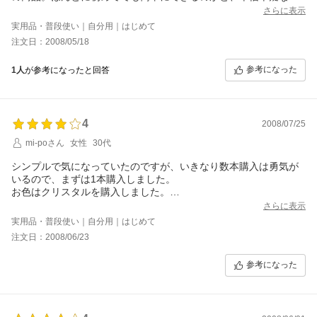
ら購入。何も髪に付けずに使うと、うまくいきませんが、固める
さらに表示
タイプのものでなくても、整髪料など、何か付ければ、初めての
実用品・普段使い｜自分用｜はじめて
私でもうまくいき、周りからも、「美容院でセットしたのかと思
注文日：2008/05/18
った」との評価。 思い切って購入してみて良かったです。
参考になった
1人
が参考になったと回答
4
2008/07/25
mi-poさん
女性
30代
シンプルで気になっていたのですが、いきなり数本購入は勇気が
いるので、まずは1本購入しました。
お色はクリスタルを購入しました。
もう少し櫛にカーブが付いていてくれると頭の形に合って良いと
さらに表示
思うのですが…
実用品・普段使い｜自分用｜はじめて
スーパーマット台座は好みが別れるかもしれません。
注文日：2008/06/23
私はがっちり留まるので好きですが、髪が痛むことを心配される
人もいらっしゃるかもしれません。
参考になった
2本使いしてみたいので次の機会にもう1本購入したいと思いま
す。