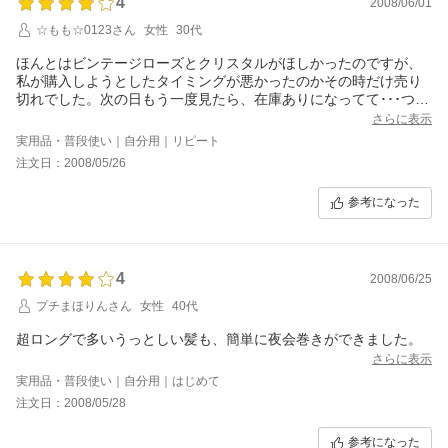
4
2008/06/01
☆もも☆0123さん
女性
30代
ほんとはビンテージローズとクリスタルがほしかったのですが、
私が購入しようとしたタイミングが悪かったのかその時だけ売り
切れでした。次の日もう一度見たら、在庫ありになってて･･･つい
てないなぁ。
さらに表示
でも、また、買います。
実用品・普段使い｜自分用｜リピート
注文日：2008/05/26
参考になった
4
2008/06/25
プチまほりんさん
女性
40代
超ロングで多いうっとしい髪も、簡単に夜会巻きができました。
さらに表示
実用品・普段使い｜自分用｜はじめて
注文日：2008/05/28
参考になった