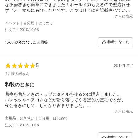
な夜会巻きが簡単にできました！ホールド力もあるので型崩れせ
ずフォーマルにもぴったりです。こつはＨＰにも記載されていま
したが、最初コームをさす時に表面の髪を薄くすくうと上手くで
さらに表示
きます。色違いでまた購入したいと思います！
イベント｜自分用｜はじめて
注文日：2010/10/06
参考になった
1人
が参考になったと回答
5
2012/12/17
購入者さん
和装のときに
着物を着たときのアップスタイルを作るのに購入しました。
バレッタやヘアゴムなどが滑り落ちてくるほどの直毛ですが、
夜会巻きにして、しっかり留まりました。
ですが直毛の毛先が飛び出すのは気になるので、
さらに表示
こちらのお店のＵピン１本との併用で、処理できました。
実用品・普段使い｜自分用｜はじめて
うまくいけば、５分もかからずヘアスタイルが作れますが、
注文日：2012/11/05
やはり何度か練習はしないと、コツがつかめないと思います。
こちらのお店のほかの商品も試してみたいと思いました。
参考になった