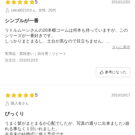
5
2010/12/20
catcat0210さん
女性
20代
シンプルが一番
リトルムーンさんの20本櫛コームは何本も持っていますが、この
シリーズが一番好きです。
しっかりまとまるし、土台が黒なので目立ちません。
きっとまた買ってしまうと思います。
さらに表示
proシリーズのようにコームの先が丸くなったら嬉しいですね。
実用品・普段使い｜自分用｜リピート
注文日：2010/12/15
参考になった
5
2010/10/17
購入者さん
びっくり
うまく髪がまとまるか心配でしたが、写真の通りに出来ました♪崩
れる事なく１日いれました。
今月末の結婚式に使う予定です。