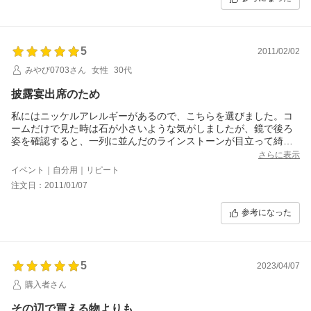
5
2011/02/02
みやび0703さん
女性
30代
披露宴出席のため
私にはニッケルアレルギーがあるので、こちらを選びました。コ
ームだけで見た時は石が小さいような気がしましたが、鏡で後ろ
姿を確認すると、一列に並んだのラインストーンが目立って綺麗
です。私はローズを購入しましたが、そこまで派手なピンクでは
さらに表示
なく、非常に良かったです！夜会巻きのハーフアップにはやっぱ
イベント｜自分用｜リピート
りちょっと大きかったかも。爪付きの台座なので石落ちの心配が
注文日：2011/01/07
なくて良いのですが、たまに爪に髪が引っかかって痛い思いもし
ました…。
参考になった
5
2023/04/07
購入者さん
その辺で買える物よりも、