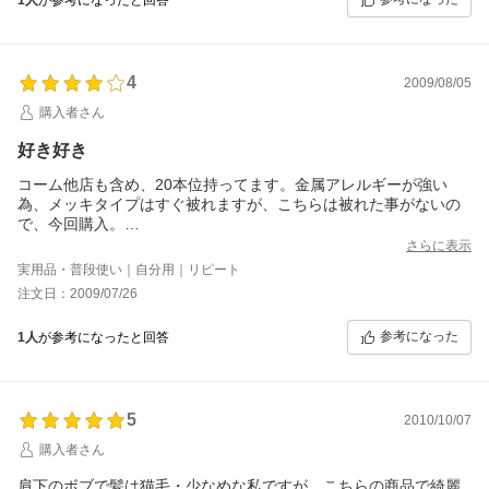
4
2009/08/05
購入者さん
好き好き
コーム他店も含め、20本位持ってます。金属アレルギーが強い
為、メッキタイプはすぐ被れますが、こちらは被れた事がないの
で、今回購入。
皆さん書かれてますが、こちらのタイプは滑りが悪いので、刺し
さらに表示
辛いです。が、一度綺麗に刺さると、縮毛矯正＆毛量多＆シャギ
実用品・普段使い｜自分用｜リピート
ー多の私でも、整髪料無しでも崩れ知らずです。
注文日：2009/07/26
私の様なタイプで、夜会巻きに憧れているならば、こちらをお勧
めします。
参考になった
1人
が参考になったと回答
5
2010/10/07
購入者さん
肩下のボブで髪は猫毛・少なめな私ですが、こちらの商品で綺麗