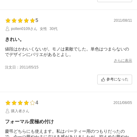
5
2011/08/11
pollen0109さん
女性
30代
きれい。
値段はかわいくないが。モノは素敵でした。単色はつまらないの
でデザインにバリエがあるとよし。
さらに表示
注文日：2011/05/15
参考になった
4
2011/08/05
購入者さん
フォーマル度極め付け
慶弔どちらにも使えます。私はパーティー用のつもりだったの
で、今一つ華やかさに欠ける感がありましたが、控えめな華やか