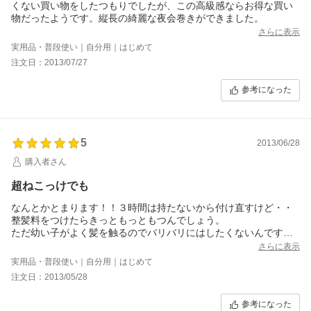
くない買い物をしたつもりでしたが、この高級感ならお得な買い
物だったようです。縦長の綺麗な夜会巻きができました。
さらに表示
実用品・普段使い｜自分用｜はじめて
注文日：2013/07/27
参考になった
5
2013/06/28
購入者さん
超ねこっけでも
なんとかとまります！！３時間は持たないから付け直すけど・・
整髪料をつけたらきっともっともつんでしょう。
ただ幼い子がよく髪を触るのでバリバリにはしたくないんです。
ほかの３，４本足ではしっぱいばかりでしたがこちらは使えて感
さらに表示
動です。
実用品・普段使い｜自分用｜はじめて
注文日：2013/05/28
参考になった