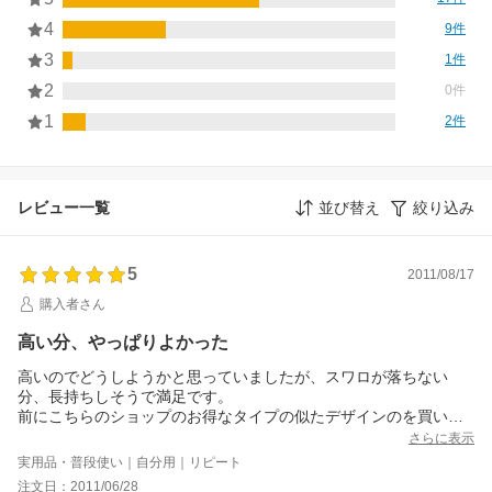
4
9件
3
1件
2
0件
1
2件
レビュー一覧
並び替え
絞り込み
5
2011/08/17
購入者さん
高い分、やっぱりよかった
高いのでどうしようかと思っていましたが、スワロが落ちない
分、長持ちしそうで満足です。
前にこちらのショップのお得なタイプの似たデザインのを買いま
したが、スワロが落ちやすかったのです。
さらに表示
スワロは落ちてもホールド力は抜群なので、こちらのショップの
実用品・普段使い｜自分用｜リピート
コームをリピしました。
注文日：2011/06/28