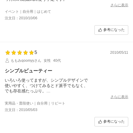
さらに表示
イベント｜自分用｜はじめて
注文日：2010/10/06
参考になった
5
2010/05/11
ももみqoomyyさん
女性
40代
シンプルビューティー
いろいろ使ってますが、シンプルデザインで
使いやすく、つけてみるとド派手でもなく、
でも存在感たっぷり。
お出かけのみならず、普段使いでも全然OKです。
さらに表示
歯が黒いので、少し出ても目立ちません。
実用品・普段使い｜自分用｜リピート
注文日：2010/05/03
参考になった