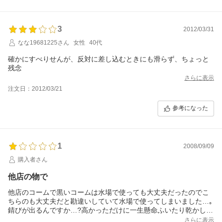
3
2012/03/31
なな19681225さん
女性
40代
確かにすべりせんが、反対に差し込むときにも滑らず、ちょっと
残念
さらに表示
注文日：2012/03/21
参考になった
1
2008/09/09
購入者さん
他店の物で
他店のコームで黒いコームは水場で使っても大丈夫だったのでこ
ちらのも大丈夫だと勘違いしていて水場で使ってしまいました…｡
錆びが出るんですか…?高かっただけに一生懸命ふいたり乾かした
りしているんですがあきらめた方が良いのでしょうか??安くて水
さらに表示