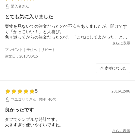
購入者さん
とても気に入りました
実物を見ないでの注文だったので不安もありましたが、開けてす
ぐ「かっこいい！」と大喜び。
色々迷ってからの注文だったので、「これにしてよかった」と。
親の私からしても、シンプルで飽きの来ないデザインで、長く使
さらに表示
えると思います。
プレゼント｜子供へ｜リピート
包装もとても綺麗で丁寧でした。
注文日：2018/06/15
前にも、このお店で購入したことがありますが、今回も安心して
購入できました。
参考になった
5
2016/12/06
マユゴリラさん
男性
40代
良かったです
タフでシンプルな時計です。
大きすぎず使いやすいですね。
さらに表示