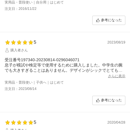
実用品・普段使い｜自分用｜はじめて
注文日：2016/11/22
参考になった
5
2023/08/19
購入者さん
受注番号197340-20230814-0296046071
息子が模試や検定等で使用するために購入しました。中学生の腕
でも大きすぎることはありません。デザインがシックでとても素
敵です。
さらに表示
夜は少し見にくいかもしれませんが、総合的に大変満足していま
実用品・普段使い｜子供へ｜はじめて
す。
注文日：2023/08/14
参考になった
5
2020/04/28