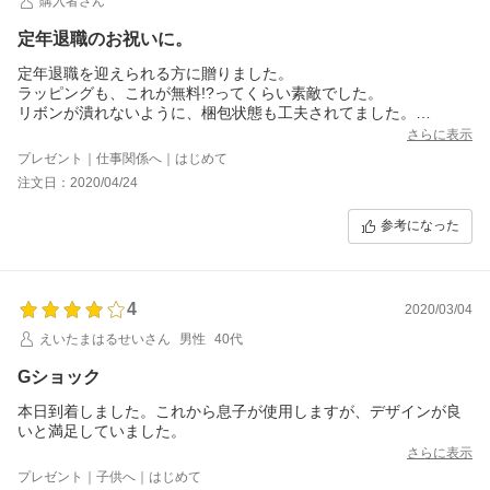
購入者さん
定年退職のお祝いに。
定年退職を迎えられる方に贈りました。
ラッピングも、これが無料!?ってくらい素敵でした。
リボンが潰れないように、梱包状態も工夫されてました。
『カッコいい』と、その方はとても気に入ってくれてました。
さらに表示
喜んでもらえて、贈った私たちも嬉しく思いました。
プレゼント｜仕事関係へ｜はじめて
注文日：2020/04/24
参考になった
4
2020/03/04
えいたまはるせいさん
男性
40代
Gショック
本日到着しました。これから息子が使用しますが、デザインが良
いと満足していました。
さらに表示
プレゼント｜子供へ｜はじめて