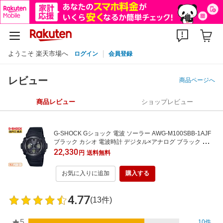
ようこそ 楽天市場へ
ログイン
会員登録
レビュー
商品ページへ
商品レビュー
ショップレビュー
G-SHOCK Gショック 電波 ソーラー AWG-M100SBB-1AJF
ブラック カシオ 電波時計 デジタル×アナログ ブラック 黒
メンズ 腕時計 [在庫あり]
22,330
円
送料無料
お気に入りに追加
購入する
4.77
(13件)
5
10件