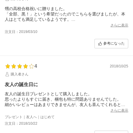
甥の高校合格祝いに贈りました。
「全部、黒！」という希望だったのでこちらを選びましたが、本
人はとても満足しているようです。
長く使ってくれると良いなと思っています。
さらに表示
ラッピングも素敵で、そちらは私がとても満足でした。
注文日：2019/03/10
参考になった
4
2018/10/25
購入者さん
友人の誕生日に
友人の誕生日プレゼントとして購入しました。
思ったよりもすぐに届き、梱包も特に問題ありませんでした。
細かいレビューはあまりできませんが、友人も喜んでくれると思
います！！
さらに表示
渡すのが楽しみです。
プレゼント｜友人へ｜はじめて
注文番号 197340-20181022-00004821
注文日：2018/10/22