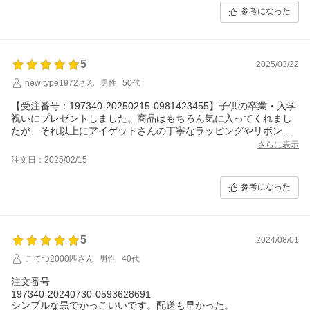
参考になった
5
2025/03/22
new type1972さん
男性
50代
【受注番号：197340-20250215-0981423455】子供の卒業・入学
祝いにプレゼントしました。商品はもちろん気に入ってくれまし
たが、それ以上にアイゲットさんの丁寧なラッピングやリボンの
形がくずれないようにされるなど細かいところの気遣いに感銘を
さらに表示
受けました。スタッフの方々の思いが伝わりました。ありがとう
注文日：2025/02/15
ございました。
次回は私が購入させていただきますのでまたアイゲットさんにお
参考になった
願いしますね。
5
2024/08/01
こてつ2000匹さん
男性
40代
注文番号
197340-20240730-0593628691
シンプルな黒でかっこいいです。配送も早かった。