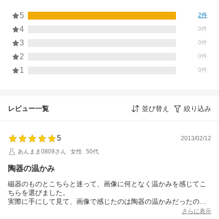
5
2件
4
0件
3
0件
2
0件
1
0件
レビュー一覧
並び替え
絞り込み
5
2013/02/12
あんまま0809さん
女性
50代
陶器の温かみ
磁器のものとこちらと迷って、画像に何となく温かみを感じてこ
ちらを選びました。
実際に手にして見て、画像で感じたのは陶器の温かみだったのだ
と納得しました。
さらに表示
お顔と手を除き釉薬がかかってい、彩色も落ち着いたとてもいい