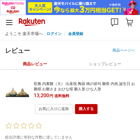
ようこそ 楽天市場へ
ログイン
会員登録
レビュー
商品ページへ
商品レビュー
ショップレビュー
彩雅 内裏雛（大） 出産祝 陶器 桃の節句 雛祭 内祝 誕生日 お
雛様 お雛さま おひな様 雛人形 ひな人形
13,200
円
送料無料
お気に入りに追加
購入する
総合評価に有効な件数に達していません