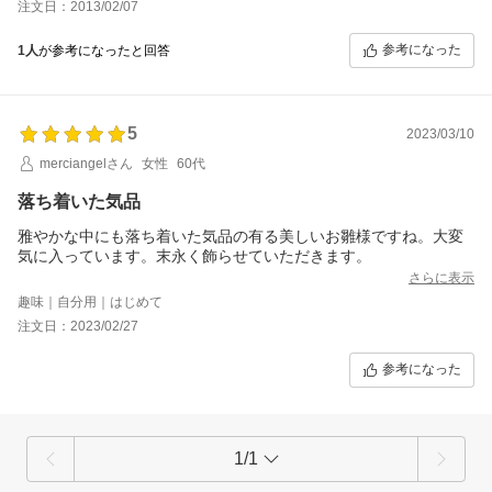
注文日：2013/02/07
色です。
台の大きさは36cm×15cmで、思ったより立派で存在感がありま
参考になった
1人
が参考になったと回答
す。
リビングに飾りましたが、目にするたびに、思わず顔がほころび
ます。
これから毎年、ますます春が待ち遠しくなりそうです。
5
2023/03/10
merciangelさん
女性
60代
落ち着いた気品
雅やかな中にも落ち着いた気品の有る美しいお雛様ですね。大変
気に入っています。末永く飾らせていただきます。
さらに表示
趣味｜自分用｜はじめて
注文日：2023/02/27
参考になった
1/1