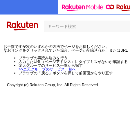
お手数ですが次のいずれかの方法でページをお探しください。
なおリンクをクリックされていた場合、ページが削除された、またはURL
ブラウザの再読み込みを行う
入力したURL（ページアドレス）にタイプミスがないか確認する
楽天グループのサービス一覧から探す
>>
楽天グループのサービス一覧へ
ブラウザの「戻る」ボタンを押して前画面からやり直す
Copyright (c) Rakuten Group, Inc. All Rights Reserved.