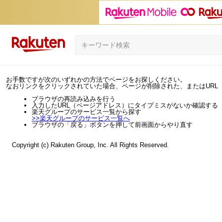
お手数ですが次のいずれかの方法でページをお探しください。
なおリンクをクリックされていた場合、ページが削除された、またはURL
ブラウザの再読み込みを行う
入力したURL（ページアドレス）にタイプミスがないか確認する
楽天グループのサービス一覧から探す
>>
楽天グループのサービス一覧へ
ブラウザの「戻る」ボタンを押して前画面からやり直す
Copyright (c) Rakuten Group, Inc. All Rights Reserved.