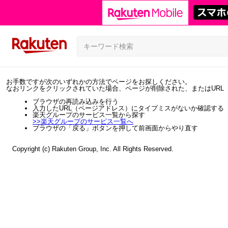
お手数ですが次のいずれかの方法でページをお探しください。
なおリンクをクリックされていた場合、ページが削除された、またはURL
ブラウザの再読み込みを行う
入力したURL（ページアドレス）にタイプミスがないか確認する
楽天グループのサービス一覧から探す
>>
楽天グループのサービス一覧へ
ブラウザの「戻る」ボタンを押して前画面からやり直す
Copyright (c) Rakuten Group, Inc. All Rights Reserved.