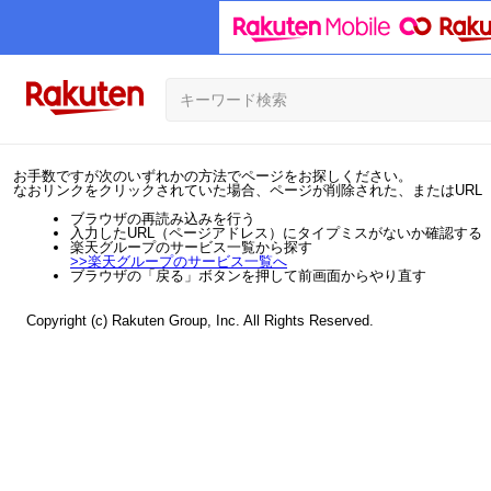
お手数ですが次のいずれかの方法でページをお探しください。
なおリンクをクリックされていた場合、ページが削除された、またはURL
ブラウザの再読み込みを行う
入力したURL（ページアドレス）にタイプミスがないか確認する
楽天グループのサービス一覧から探す
>>
楽天グループのサービス一覧へ
ブラウザの「戻る」ボタンを押して前画面からやり直す
Copyright (c) Rakuten Group, Inc. All Rights Reserved.