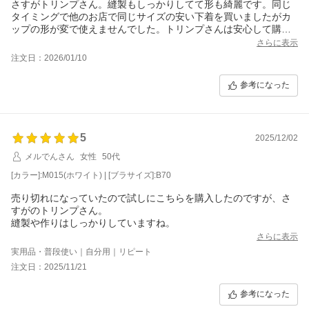
さすがトリンプさん。縫製もしっかりしてて形も綺麗です。同じ
タイミングで他のお店で同じサイズの安い下着を買いましたがカ
ップの形が変で使えませんでした。トリンプさんは安心して購入
できます。
さらに表示
注文日：2026/01/10
参考になった
5
2025/12/02
メルでんさん
女性
50代
[カラー]:M015(ホワイト) | [ブラサイズ]:B70
売り切れになっていたので試しにこちらを購入したのですが、さ
すがのトリンプさん。
縫製や作りはしっかりしていますね。
さらに表示
実用品・普段使い｜自分用｜リピート
注文日：2025/11/21
参考になった