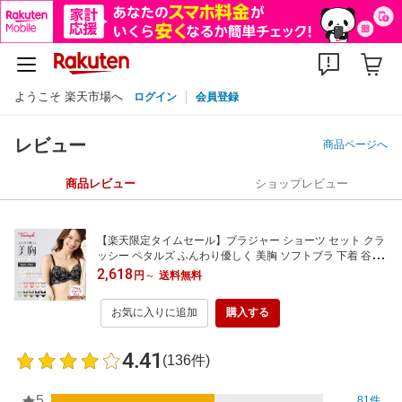
ようこそ 楽天市場へ
ログイン
会員登録
レビュー
商品ページへ
商品レビュー
ショップレビュー
【楽天限定タイムセール】ブラジャー ショーツ セット クラ
ッシー ペタルズ ふんわり優しく 美胸 ソフトブラ 下着 谷間
WHU + Hikini 34 Y3 S1 RL1 トリンプ
2,618
円
～
送料無料
お気に入りに追加
購入する
4.41
(136件)
5
81件