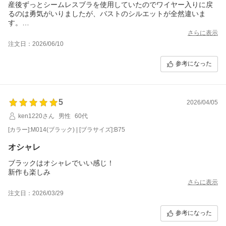
産後ずっとシームレスブラを使用していたのでワイヤー入りに戻
るのは勇気がいりましたが、バストのシルエットが全然違いま
す。
刺繍は派手過ぎず地味すぎないデザインで気に入りました。
さらに表示
セールでお得に購入できたので、長持ちさせたいです。
注文日：2026/06/10
参考になった
5
2026/04/05
ken1220さん
男性
60代
[カラー]:M014(ブラック) | [ブラサイズ]:B75
オシャレ
ブラックはオシャレでいい感じ！
新作も楽しみ
さらに表示
注文日：2026/03/29
参考になった