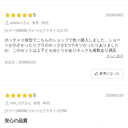
5
2026/03/02
erena☆さん
女性
50代
[カラー]:M008(ブルー) | [ブラサイズ]:C75
ポッチャリ体型でこちらのショップで色々購入しました。ショー
ツが小さかったりブラのホックが1つでキツかったりありました
が、このセットは上下ともゆとりがありホックも複数あり満足し
てます
さらに表示
注文日：2026/02/22
参考になった
5
2026/01/20
rum_217さん
女性
40代
[カラー]:M008(ブルー) | [ブラサイズ]:F80
安心の品質