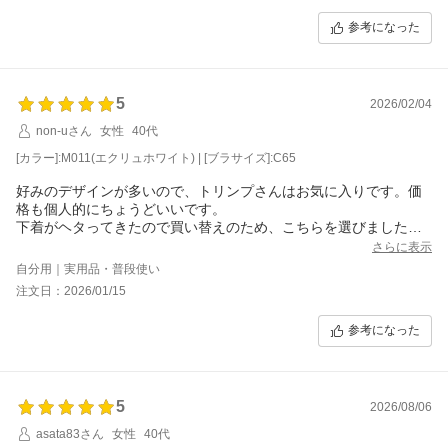
参考になった
5
2026/02/04
non-uさん
女性
40代
[カラー]:M011(エクリュホワイト) | [ブラサイズ]:C65
好みのデザインが多いので、トリンプさんはお気に入りです。価
格も個人的にちょうどいいです。
下着がヘタってきたので買い替えのため、こちらを選びました。
カラーはエクリュホワイトとアイボリー。どちらも清楚でとても
さらに表示
素敵な色合いで、購入して良かったです。下着で冒険するタイプ
自分用｜実用品・普段使い
の人間じゃないので、こういう大人しめのカラー＆デザイン(でも
注文日：2026/01/15
ちゃんとカワイイ！)はありがたいと思っています。
ホックが3段階ありますが、一番外側にしても少し窮屈に感じま
参考になった
す。でも新品はこんなもんかな、という感じです。お陰で(?)ホー
ルド力はあります！(笑)こなれてきたら気にならなくなるでしょ
う。
5
2026/08/06
asata83さん
女性
40代