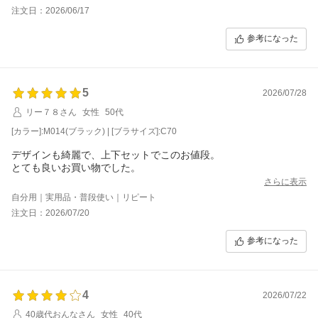
注文日：2026/06/17
参考になった
5
2026/07/28
リー７８さん
女性
50代
[カラー]:M014(ブラック) | [ブラサイズ]:C70
デザインも綺麗で、上下セットでこのお値段。
とても良いお買い物でした。
さらに表示
自分用｜実用品・普段使い｜リピート
注文日：2026/07/20
参考になった
4
2026/07/22
40歳代おんなさん
女性
40代