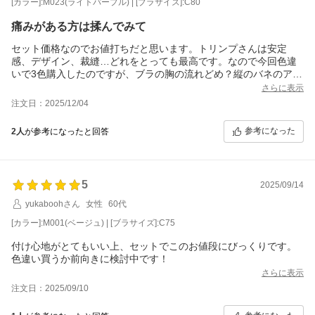
[カラー]:M023(ライトパープル) | [ブラサイズ]:C80
痛みがある方は揉んでみて
セット価格なのでお値打ちだと思います。トリンプさんは安定
感、デザイン、裁縫…どれをとっても最高です。なので今回色違
いで3色購入したのですが、ブラの胸の流れどめ？縦のバネのアン
ダーの部分(うまく説明できなくてすみません)が当たって動くたび
さらに表示
に痛みがあって外すと少し赤くなってしまいました。他の色も同
注文日：2025/12/04
じ症状がありました。長年トリンプさんの下着を愛用しています
が、今までこんな事はありませんでした。デザインもとても気に
参考になった
2人
が参考になったと回答
入っていたので当たる部分を爪でゴシゴシ揉んで使ってみたら痛
みも出なくなりました。解決策が見つかったのでこれからも愛用
していきたいと思います。
5
2025/09/14
yukaboohさん
女性
60代
[カラー]:M001(ベージュ) | [ブラサイズ]:C75
付け心地がとてもいい上、セットでこのお値段にびっくりです。
色違い買うか前向きに検討中です！
さらに表示
注文日：2025/09/10