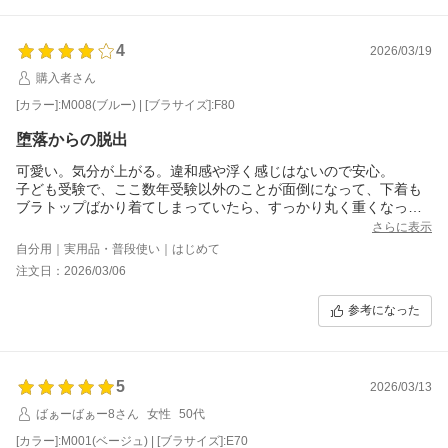
4
2026/03/19
購入者さん
[カラー]:M008(ブルー) | [ブラサイズ]:F80
堕落からの脱出
可愛い。気分が上がる。違和感や浮く感じはないので安心。
子ども受験で、ここ数年受験以外のことが面倒になって、下着も
ブラトップばかり着てしまっていたら、すっかり丸く重くなって
しまっていた。
さらに表示
重い腰をあげ、久しぶりにブラのサイズ測って貰ったら全くちが
自分用｜実用品・普段使い｜はじめて
うサイズになっていたことがわかったので手持ちの全てのブラを
注文日：2026/03/06
処分、総入れ替えした。その際に購入したうちの1点。ブラトップ
に戻らず頑張ろう。
参考になった
5
2026/03/13
ばぁーばぁー8さん
女性
50代
[カラー]:M001(ベージュ) | [ブラサイズ]:E70