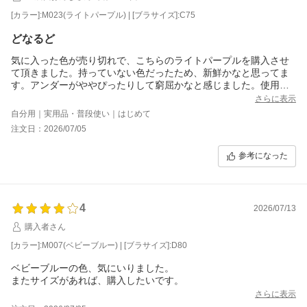
[カラー]:M023(ライトパープル) | [ブラサイズ]:C75
どなるど
気に入った色が売り切れで、こちらのライトパープルを購入させ
て頂きました。持っていない色だったため、新鮮かなと思ってま
す。アンダーがややぴったりして窮屈かなと感じました。使用し
ているうちに、アンダーのフィット感は馴染んでくるかなと期
さらに表示
待。そのため星4にしました
自分用｜実用品・普段使い｜はじめて
注文日：2026/07/05
参考になった
4
2026/07/13
購入者さん
[カラー]:M007(ベビーブルー) | [ブラサイズ]:D80
ベビーブルーの色、気にいりました。
またサイズがあれば、購入したいです。
さらに表示