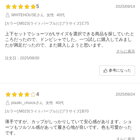
5
2025/09/14
WHITEHOUSEさん
女性
40代
[カラー]:M023(ライトパープル) | [ブラサイズ]:C75
上下セットでショーツがLサイズを選択できる商品を探していたと
ころだったので、ドンピシャでした。一つ試しに購入してみまし
たが満足だったので、また購入しようと思います。
さらに表示
注文日：2025/08/30
参考になった
4
2025/08/24
plastic_choiceさん
女性
40代
[カラー]:M023(ライトパープル) | [ブラサイズ]:B70
薄手ですが、カップがしっかりしていて安心感があります。ショ
ーツもツルツル感があって履き心地が良いです。色も可愛かった
です。
さらに表示