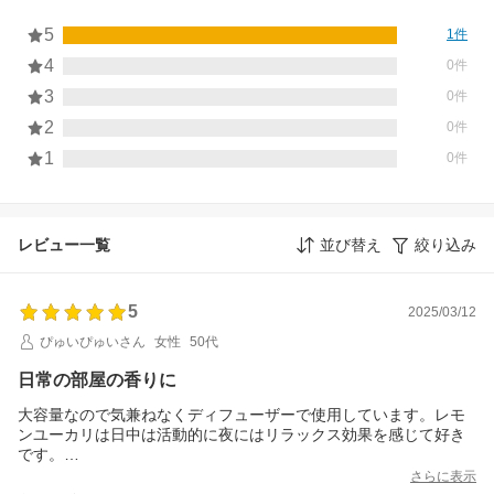
5
1件
4
0件
3
0件
2
0件
1
0件
レビュー一覧
並び替え
絞り込み
5
2025/03/12
ぴゅいぴゅいさん
女性
50代
日常の部屋の香りに
大容量なので気兼ねなくディフューザーで使用しています。レモ
ンユーカリは日中は活動的に夜にはリラックス効果を感じて好き
です。
部屋の除菌効果にもなりそうです。
さらに表示