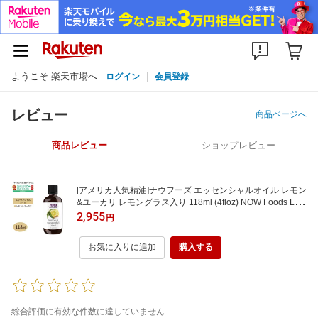
ようこそ 楽天市場へ
ログイン
会員登録
レビュー
商品ページへ
商品レビュー
ショップレビュー
[アメリカ人気精油]ナウフーズ エッセンシャルオイル レモン
&ユーカリ レモングラス入り 118ml (4floz) NOW Foods Lem
on & Eucalyptus Oil Blend アロマ 精油 リフレッシュ 爽やか
2,955
円
お気に入りに追加
購入する
総合評価に有効な件数に達していません