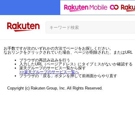
お手数ですが次のいずれかの方法でページをお探しください。
なおリンクをクリックされていた場合、ページが削除された、またはURL
ブラウザの再読み込みを行う
入力したURL（ページアドレス）にタイプミスがないか確認する
楽天グループのサービス一覧から探す
>>
楽天グループのサービス一覧へ
ブラウザの「戻る」ボタンを押して前画面からやり直す
Copyright (c) Rakuten Group, Inc. All Rights Reserved.