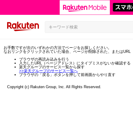
お手数ですが次のいずれかの方法でページをお探しください。
なおリンクをクリックされていた場合、ページが削除された、またはURL
ブラウザの再読み込みを行う
入力したURL（ページアドレス）にタイプミスがないか確認する
楽天グループのサービス一覧から探す
>>
楽天グループのサービス一覧へ
ブラウザの「戻る」ボタンを押して前画面からやり直す
Copyright (c) Rakuten Group, Inc. All Rights Reserved.